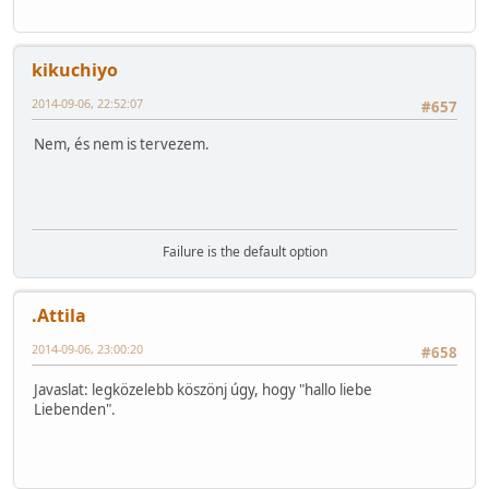
kikuchiyo
2014-09-06, 22:52:07
#657
Nem, és nem is tervezem.
Failure is the default option
.Attila
2014-09-06, 23:00:20
#658
Javaslat: legközelebb köszönj úgy, hogy "hallo liebe
Liebenden".