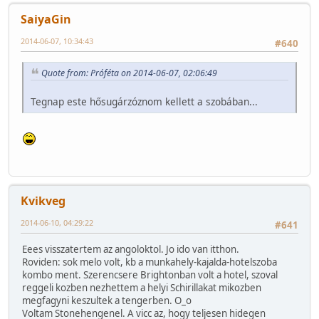
SaiyaGin
2014-06-07, 10:34:43
#640
Quote from: Próféta on 2014-06-07, 02:06:49
Tegnap este hősugárzóznom kellett a szobában...
Kvikveg
2014-06-10, 04:29:22
#641
Eees visszatertem az angoloktol. Jo ido van itthon.
Roviden: sok melo volt, kb a munkahely-kajalda-hotelszoba
kombo ment. Szerencsere Brightonban volt a hotel, szoval
reggeli kozben nezhettem a helyi Schirillakat mikozben
megfagyni keszultek a tengerben. O_o
Voltam Stonehengenel. A vicc az, hogy teljesen hidegen