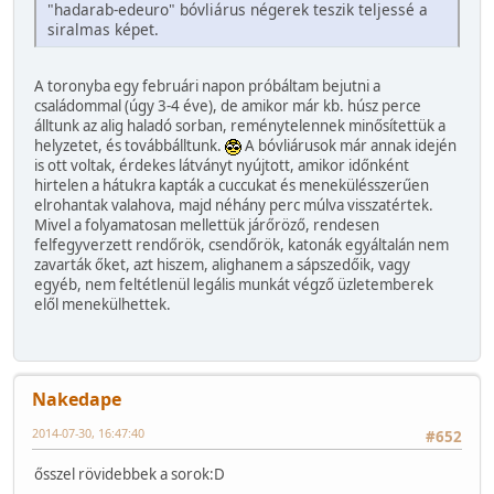
"hadarab-edeuro" bóvliárus négerek teszik teljessé a
siralmas képet.
A toronyba egy februári napon próbáltam bejutni a
családommal (úgy 3-4 éve), de amikor már kb. húsz perce
álltunk az alig haladó sorban, reménytelennek minősítettük a
helyzetet, és továbbálltunk.
A bóvliárusok már annak idején
is ott voltak, érdekes látványt nyújtott, amikor időnként
hirtelen a hátukra kapták a cuccukat és menekülésszerűen
elrohantak valahova, majd néhány perc múlva visszatértek.
Mivel a folyamatosan mellettük járőröző, rendesen
felfegyverzett rendőrök, csendőrök, katonák egyáltalán nem
zavarták őket, azt hiszem, alighanem a sápszedőik, vagy
egyéb, nem feltétlenül legális munkát végző üzletemberek
elől menekülhettek.
Nakedape
2014-07-30, 16:47:40
#652
ősszel rövidebbek a sorok:D