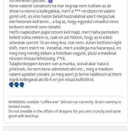
fortelmesen pocsek.
Kene valamit csinalnom ha mar tegnap nem tudtam az air
show-ra menni a kollegakkal, mert a *** rendszerrel valami
gond volt, es elso hazon beluli hasznalatnal azert megiscsak
elerhetonek kell lenni... a baj az, hogy egyedul rohadtul nincs
kedvem semmit sem csinalni.
Hetfo napkozben papiroznom kell majd, mert haha penteken
kellett volna nekem is, csak en azt hittem, hogy az eredeti
schedule szerint 10.en eleg lesz. Hat nem. Aztan hetfotol night
shift, mert miert ne. Vonattal, mert a kollega ma hazarepul, en
meg meg mindig ebben a hotelban vagyok, plusz a masiknal
nincsen mosasi lehetoseg. F*ck.
Tulajdonkeppen keszen van a munka, szoval akar haza is
johetnek, ha nem kene adminisztralni etc., meg a masikon
valami updatet csinalni. Ja meg azert jo lenne talalkozni az itteni
egyik kollegaval aki kb 9.en jon vissza kulfoldrol.
WARNING: module "coffee.exe" did not run correctly. Brain running in
limited mode.
Do not meddle in the affairs of dragons for you are crunchy and taste
good with ketchup.