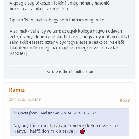
A google segítőkészen felkínált még néhány hasonló
borzalmat, amikor rákerestem.
[spoiler]Nem biztos, hogy nem tudnám megszokni.
A salmiakkival is így voltam: az egyik kolléga nagyon odavan
érte, és egy időben poénkodott azzal, hogy a gyanútlan újakkal
salmiakkit etetett, aztán vigyorogva leste a reakciót. Az elsőt
kiköptem, mára meg már majdnem megkedveltem az ízét.
[/spoiler]
Failure is the default option
Ramiz
2014-05-23, 00:04:19
#638
Quote from: Darkstar on 2014-05-14, 10:36:11
Na, úgy tűnik mostanában mindenki keletre veszi az
irányt. Thaiföldön mik a tervek?