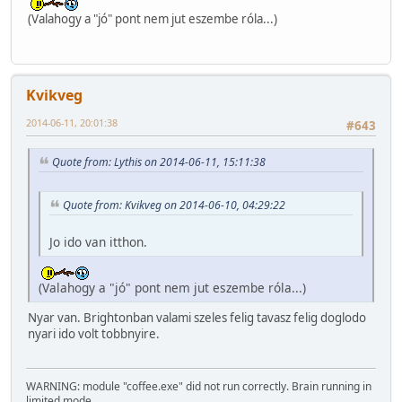
(Valahogy a "jó" pont nem jut eszembe róla...)
Kvikveg
2014-06-11, 20:01:38
#643
Quote from: Lythis on 2014-06-11, 15:11:38
Quote from: Kvikveg on 2014-06-10, 04:29:22
Jo ido van itthon.
(Valahogy a "jó" pont nem jut eszembe róla...)
Nyar van. Brightonban valami szeles felig tavasz felig doglodo
nyari ido volt tobbnyire.
WARNING: module "coffee.exe" did not run correctly. Brain running in
limited mode.