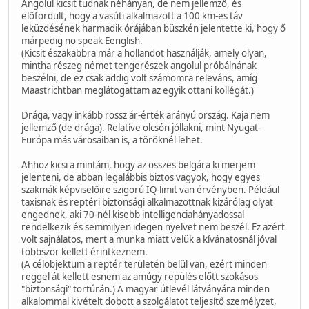
Angolul kicsit tudnak néhányan, de nem jellemző, és
előfordult, hogy a vasúti alkalmazott a 100 km-es táv
leküzdésének harmadik órájában büszkén jelentette ki, hogy ő
márpedig no speak Eenglish.
(Kicsit északabbra már a hollandot használják, amely olyan,
mintha részeg német tengerészek angolul próbálnának
beszélni, de ez csak addig volt számomra releváns, amíg
Maastrichtban meglátogattam az egyik ottani kollégát.)
Drága, vagy inkább rossz ár-érték arányú ország. Kaja nem
jellemző (de drága). Relatíve olcsón jóllakni, mint Nyugat-
Európa más városaiban is, a töröknél lehet.
Ahhoz kicsi a mintám, hogy az összes belgára ki merjem
jelenteni, de abban legalábbis biztos vagyok, hogy egyes
szakmák képviselőire szigorú IQ-limit van érvényben. Például
taxisnak és reptéri biztonsági alkalmazottnak kizárólag olyat
engednek, aki 70-nél kisebb intelligenciahányadossal
rendelkezik és semmilyen idegen nyelvet nem beszél. Ez azért
volt sajnálatos, mert a munka miatt velük a kívánatosnál jóval
többször kellett érintkeznem.
(A célobjektum a reptér területén belül van, ezért minden
reggel át kellett esnem az amúgy repülés előtt szokásos
"biztonsági" tortúrán.) A magyar útlevél látványára minden
alkalommal kivételt dobott a szolgálatot teljesítő személyzet,