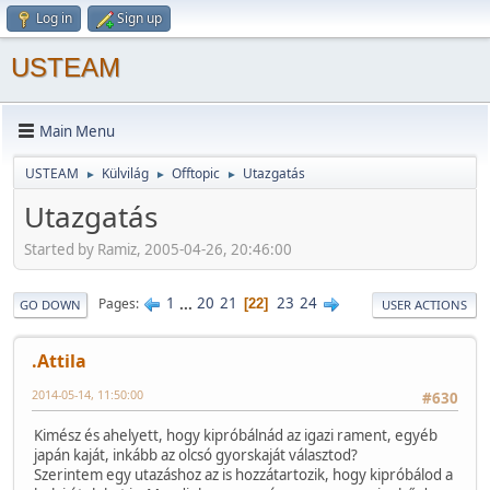
Log in
Sign up
USTEAM
Main Menu
USTEAM
Külvilág
Offtopic
Utazgatás
►
►
►
Utazgatás
Started by Ramiz, 2005-04-26, 20:46:00
1
...
20
21
23
24
Pages
22
GO DOWN
USER ACTIONS
.Attila
2014-05-14, 11:50:00
#630
Kimész és ahelyett, hogy kipróbálnád az igazi rament, egyéb
japán kaját, inkább az olcsó gyorskaját választod?
Szerintem egy utazáshoz az is hozzátartozik, hogy kipróbálod a