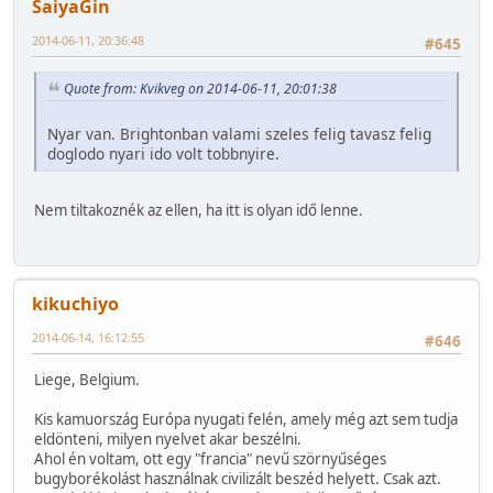
SaiyaGin
2014-06-11, 20:36:48
#645
Quote from: Kvikveg on 2014-06-11, 20:01:38
Nyar van. Brightonban valami szeles felig tavasz felig
doglodo nyari ido volt tobbnyire.
Nem tiltakoznék az ellen, ha itt is olyan idő lenne.
kikuchiyo
2014-06-14, 16:12:55
#646
Liege, Belgium.
Kis kamuország Európa nyugati felén, amely még azt sem tudja
eldönteni, milyen nyelvet akar beszélni.
Ahol én voltam, ott egy "francia" nevű szörnyűséges
bugyborékolást használnak civilizált beszéd helyett. Csak azt.