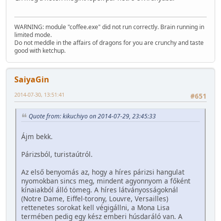
WARNING: module "coffee.exe" did not run correctly. Brain running in
limited mode.
Do not meddle in the affairs of dragons for you are crunchy and taste
good with ketchup.
SaiyaGin
2014-07-30, 13:51:41
#651
Quote from: kikuchiyo on 2014-07-29, 23:45:33
Ájm bekk.
Párizsból, turistaútról.
Az első benyomás az, hogy a híres párizsi hangulat
nyomokban sincs meg, mindent agyonnyom a főként
kínaiakból álló tömeg. A híres látványosságoknál
(Notre Dame, Eiffel-torony, Louvre, Versailles)
rettenetes sorokat kell végigállni, a Mona Lisa
termében pedig egy kész emberi húsdaráló van. A