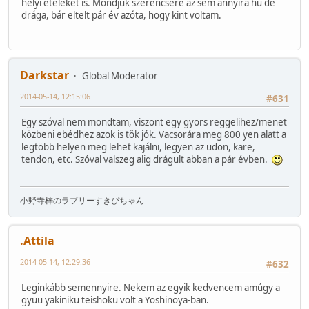
helyi ételeket is. Mondjuk szerencsére az sem annyira hű de
drága, bár eltelt pár év azóta, hogy kint voltam.
Darkstar
Global Moderator
2014-05-14, 12:15:06
#631
Egy szóval nem mondtam, viszont egy gyors reggelihez/menet
közbeni ebédhez azok is tök jók. Vacsorára meg 800 yen alatt a
legtöbb helyen meg lehet kajálni, legyen az udon, kare,
tendon, etc. Szóval valszeg alig drágult abban a pár évben.
小野寺梓のラブリーすきぴちゃん
.Attila
2014-05-14, 12:29:36
#632
Leginkább semennyire. Nekem az egyik kedvencem amúgy a
gyuu yakiniku teishoku volt a Yoshinoya-ban.