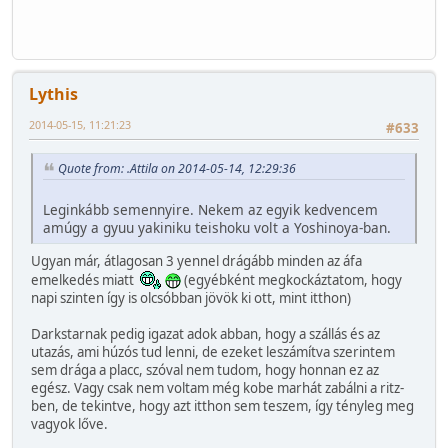
Lythis
2014-05-15, 11:21:23
#633
Quote from: .Attila on 2014-05-14, 12:29:36
Leginkább semennyire. Nekem az egyik kedvencem
amúgy a gyuu yakiniku teishoku volt a Yoshinoya-ban.
Ugyan már, átlagosan 3 yennel drágább minden az áfa
emelkedés miatt
(egyébként megkockáztatom, hogy
napi szinten így is olcsóbban jövök ki ott, mint itthon)
Darkstarnak pedig igazat adok abban, hogy a szállás és az
utazás, ami húzós tud lenni, de ezeket leszámítva szerintem
sem drága a placc, szóval nem tudom, hogy honnan ez az
egész. Vagy csak nem voltam még kobe marhát zabálni a ritz-
ben, de tekintve, hogy azt itthon sem teszem, így tényleg meg
vagyok lőve.