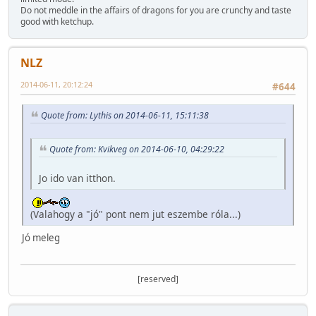
Do not meddle in the affairs of dragons for you are crunchy and taste
good with ketchup.
NLZ
2014-06-11, 20:12:24
#644
Quote from: Lythis on 2014-06-11, 15:11:38
Quote from: Kvikveg on 2014-06-10, 04:29:22
Jo ido van itthon.
(Valahogy a "jó" pont nem jut eszembe róla...)
Jó meleg
[reserved]