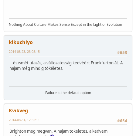
Nothing About Culture Makes Sense Except in the Light of Evolution
kikuchiyo
2014-08-23, 23:08:15
#653
...és ismét utazás, a változatosság kedvéért Frankfurton át. A
hajam még mindig tökéletes.
Failure is the default option
Kvikveg
2014-08-31, 12:55:11
#654
Brighton meg megvan. A hajam tokeletes, a kedvem