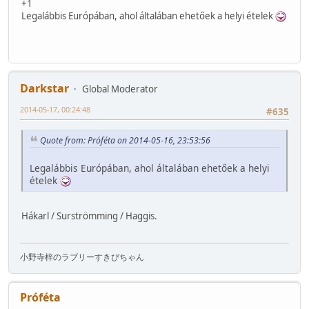
+1
Legalábbis Európában, ahol általában ehetőek a helyi ételek
Darkstar
Global Moderator
2014-05-17, 00:24:48
#635
Quote from: Próféta on 2014-05-16, 23:53:56
Legalábbis Európában, ahol általában ehetőek a helyi
ételek
Hákarl / Surströmming / Haggis.
小野寺梓のラブリーすきぴちゃん
Próféta