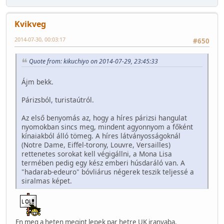
Kvikveg
2014-07-30, 00:03:17
#650
Quote from: kikuchiyo on 2014-07-29, 23:45:33
Ájm bekk.
Párizsból, turistaútról.
Az első benyomás az, hogy a híres párizsi hangulat
nyomokban sincs meg, mindent agyonnyom a főként
kínaiakból álló tömeg. A híres látványosságoknál
(Notre Dame, Eiffel-torony, Louvre, Versailles)
rettenetes sorokat kell végigállni, a Mona Lisa
termében pedig egy kész emberi húsdaráló van. A
"hadarab-edeuro" bóvliárus négerek teszik teljessé a
siralmas képet.
En meg a heten megint lepek par hetre UK iranyaba.