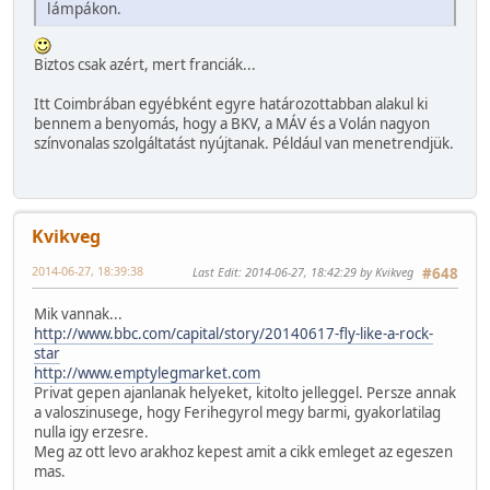
lámpákon.
Biztos csak azért, mert franciák...
Itt Coimbrában egyébként egyre határozottabban alakul ki
bennem a benyomás, hogy a BKV, a MÁV és a Volán nagyon
színvonalas szolgáltatást nyújtanak. Például van menetrendjük.
Kvikveg
2014-06-27, 18:39:38
Last Edit
: 2014-06-27, 18:42:29 by Kvikveg
#648
Mik vannak...
http://www.bbc.com/capital/story/20140617-fly-like-a-rock-
star
http://www.emptylegmarket.com
Privat gepen ajanlanak helyeket, kitolto jelleggel. Persze annak
a valoszinusege, hogy Ferihegyrol megy barmi, gyakorlatilag
nulla igy erzesre.
Meg az ott levo arakhoz kepest amit a cikk emleget az egeszen
mas.