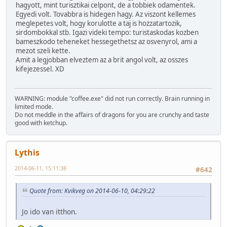
hagyott, mint turisztikai celpont, de a tobbiek odamentek.
Egyedi volt. Tovabbra is hidegen hagy. Az viszont kellemes
meglepetes volt, hogy korulotte a taj is hozzatartozik,
sirdombokkal stb. Igazi videki tempo: turistaskodas kozben
bameszkodo teheneket hessegethetsz az osvenyrol, ami a
mezot szeli kette.
Amit a legjobban elveztem az a brit angol volt, az osszes
kifejezessel. XD
WARNING: module "coffee.exe" did not run correctly. Brain running in
limited mode.
Do not meddle in the affairs of dragons for you are crunchy and taste
good with ketchup.
Lythis
2014-06-11, 15:11:38
#642
Quote from: Kvikveg on 2014-06-10, 04:29:22
Jo ido van itthon.