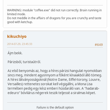
WARNING: module "coffee.exe" did not run correctly. Brain running in
limited mode.
Do not meddle in the affairs of dragons for you are crunchy and taste
good with ketchup.
kikuchiyo
2014-07-29, 23:45:33
#649
Ájm bekk.
Párizsból, turistaútról.
Az első benyomás az, hogy a híres párizsi hangulat nyomokban
sincs meg, mindent agyonnyom a főként kínaiakból álló tömeg.
A híres látványosságoknál (Notre Dame, Eiffel-torony, Louvre,
Versailles) rettenetes sorokat kell végigállni, a Mona Lisa
termében pedig egy kész emberi húsdaráló van. A "hadarab-
edeuro" bóvliárus négerek teszik teljessé a siralmas képet.
Failure is the default option