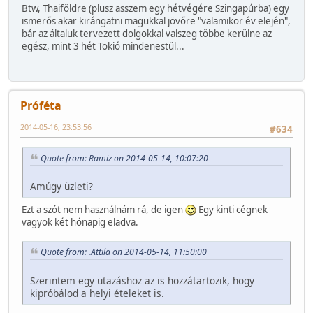
Btw, Thaiföldre (plusz asszem egy hétvégére Szingapúrba) egy
ismerős akar kirángatni magukkal jövőre "valamikor év elején",
bár az általuk tervezett dolgokkal valszeg többe kerülne az
egész, mint 3 hét Tokió mindenestül...
Próféta
2014-05-16, 23:53:56
#634
Quote from: Ramiz on 2014-05-14, 10:07:20
Amúgy üzleti?
Ezt a szót nem használnám rá, de igen
Egy kinti cégnek
vagyok két hónapig eladva.
Quote from: .Attila on 2014-05-14, 11:50:00
Szerintem egy utazáshoz az is hozzátartozik, hogy
kipróbálod a helyi ételeket is.