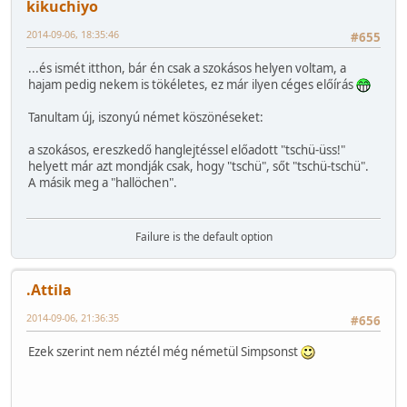
kikuchiyo
2014-09-06, 18:35:46
#655
...és ismét itthon, bár én csak a szokásos helyen voltam, a
hajam pedig nekem is tökéletes, ez már ilyen céges előírás
Tanultam új, iszonyú német köszönéseket:
a szokásos, ereszkedő hanglejtéssel előadott "tschü-üss!"
helyett már azt mondják csak, hogy "tschü", sőt "tschü-tschü".
A másik meg a "hallöchen".
Failure is the default option
.Attila
2014-09-06, 21:36:35
#656
Ezek szerint nem néztél még németül Simpsonst