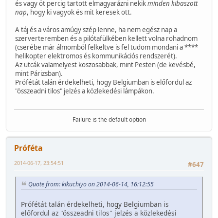
és vagy öt percig tartott elmagyarázni nekik
minden kibaszott
nap
, hogy ki vagyok és mit keresek ott.
A táj és a város amúgy szép lenne, ha nem egész nap a
szerverteremben és a pilótafülkében kellett volna rohadnom
(cserébe már álmomból felkeltve is fel tudom mondani a ****
helikopter elektromos és kommunikációs rendszerét).
Az utcák valamelyest koszosabbak, mint Pesten (de kevésbé,
mint Párizsban).
Prófétát talán érdekelheti, hogy Belgiumban is előfordul az
"összeadni tilos" jelzés a közlekedési lámpákon.
Failure is the default option
Próféta
2014-06-17, 23:54:51
#647
Quote from: kikuchiyo on 2014-06-14, 16:12:55
Prófétát talán érdekelheti, hogy Belgiumban is
előfordul az "összeadni tilos" jelzés a közlekedési