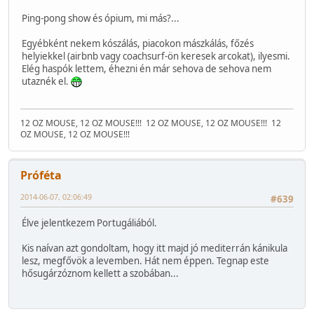
Ping-pong show és ópium, mi más?...
Egyébként nekem kószálás, piacokon mászkálás, főzés
helyiekkel (airbnb vagy coachsurf-ön keresek arcokat), ilyesmi.
Elég haspók lettem, éhezni én már sehova de sehova nem
utaznék el.
12 OZ MOUSE, 12 OZ MOUSE!!!
12 OZ MOUSE, 12 OZ MOUSE!!!
12
OZ MOUSE, 12 OZ MOUSE!!!
Próféta
2014-06-07, 02:06:49
#639
Élve jelentkezem Portugáliából.
Kis naívan azt gondoltam, hogy itt majd jó mediterrán kánikula
lesz, megfővök a levemben. Hát nem éppen. Tegnap este
hősugárzóznom kellett a szobában...