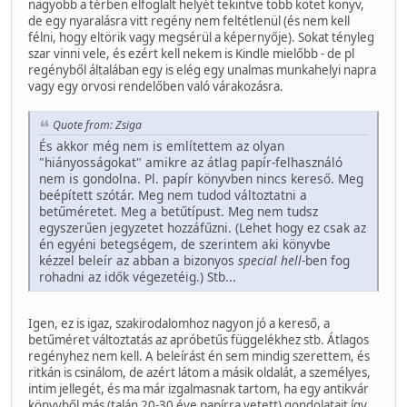
nagyobb a térben elfoglalt helyét tekintve több kötet könyv,
de egy nyaralásra vitt regény nem feltétlenül (és nem kell
félni, hogy eltörik vagy megsérül a képernyője). Sokat tényleg
szar vinni vele, és ezért kell nekem is Kindle mielőbb - de pl
regényből általában egy is elég egy unalmas munkahelyi napra
vagy egy orvosi rendelőben való várakozásra.
Quote from: Zsiga
És akkor még nem is említettem az olyan
"hiányosságokat" amikre az átlag papír-felhasználó
nem is gondolna. Pl. papír könyvben nincs kereső. Meg
beépített szótár. Meg nem tudod változtatni a
betűméretet. Meg a betűtípust. Meg nem tudsz
egyszerűen jegyzetet hozzáfűzni. (Lehet hogy ez csak az
én egyéni betegségem, de szerintem aki könyvbe
kézzel beleír az abban a bizonyos
special hell
-ben fog
rohadni az idők végezetéig.) Stb...
Igen, ez is igaz, szakirodalomhoz nagyon jó a kereső, a
betűméret változtatás az apróbetűs függelékhez stb. Átlagos
regényhez nem kell. A beleírást én sem mindig szerettem, és
ritkán is csinálom, de azért látom a másik oldalát, a személyes,
intim jellegét, és ma már izgalmasnak tartom, ha egy antikvár
könyvből más (talán 20-30 éve papírra vetett) gondolatait így