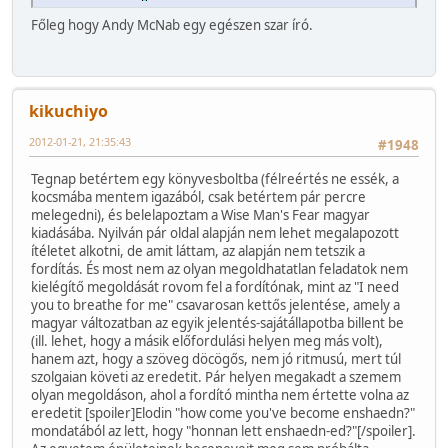
Főleg hogy Andy McNab egy egészen szar író.
kikuchiyo
2012-01-21, 21:35:43
#1948
Tegnap betértem egy könyvesboltba (félreértés ne essék, a
kocsmába mentem igazából, csak betértem pár percre
melegedni), és belelapoztam a Wise Man's Fear magyar
kiadásába. Nyilván pár oldal alapján nem lehet megalapozott
ítéletet alkotni, de amit láttam, az alapján nem tetszik a
fordítás. És most nem az olyan megoldhatatlan feladatok nem
kielégítő megoldását rovom fel a fordítónak, mint az "I need
you to breathe for me" csavarosan kettős jelentése, amely a
magyar változatban az egyik jelentés-sajátállapotba billent be
(ill. lehet, hogy a másik előfordulási helyen meg más volt),
hanem azt, hogy a szöveg döcögős, nem jó ritmusú, mert túl
szolgaian követi az eredetit. Pár helyen megakadt a szemem
olyan megoldáson, ahol a fordító mintha nem értette volna az
eredetit [spoiler]Elodin "how come you've become enshaedn?"
mondatából az lett, hogy "honnan lett enshaedn-ed?"[/spoiler].