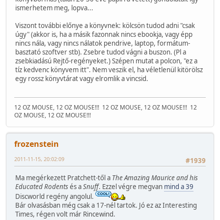
ismerhetem meg, lopva...
Viszont további előnye a könyvnek: kölcsön tudod adni "csak
úgy" (akkor is, ha a másik fazonnak nincs ebookja, vagy épp
nincs nála, vagy nincs nálatok pendrive, laptop, formátum-
basztató szoftver stb). Zsebre tudod vágni a buszon. (Pl a
zsebkiadású Rejtő-regényeket.) Szépen mutat a polcon, "ez a
tíz kedvenc könyvem itt". Nem veszik el, ha véletlenül kitörölsz
egy rossz könyvtárat vagy elromlik a vincsid.
12 OZ MOUSE, 12 OZ MOUSE!!!
12 OZ MOUSE, 12 OZ MOUSE!!!
12
OZ MOUSE, 12 OZ MOUSE!!!
frozenstein
2011-11-15, 20:02:09
#1939
Ma megérkezett Pratchett-től a
The Amazing Maurice and his
Educated Rodents
és a
Snuff
. Ezzel végre megvan
mind a 39
Discworld regény angolul.
Bár olvasásban még csak a 17-nél tartok. Jó ez az Interesting
Times, régen volt már Rincewind.