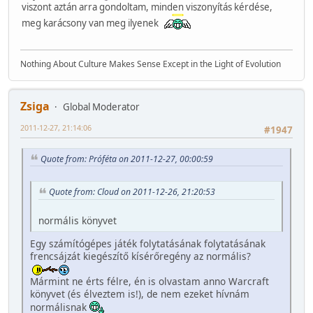
viszont aztán arra gondoltam, minden viszonyítás kérdése,
meg karácsony van meg ilyenek
Nothing About Culture Makes Sense Except in the Light of Evolution
Zsiga
Global Moderator
2011-12-27, 21:14:06
#1947
Quote from: Próféta on 2011-12-27, 00:00:59
Quote from: Cloud on 2011-12-26, 21:20:53
normális könyvet
Egy számítógépes játék folytatásának folytatásának
frencsájzát kiegészítő kísérőregény az normális?
Mármint ne érts félre, én is olvastam anno Warcraft
könyvet (és élveztem is!), de nem ezeket hívnám
normálisnak