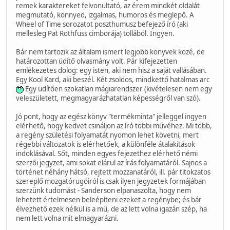
remek karaktereket felvonultató, az érem mindkét oldalát
megmutató, könnyed, izgalmas, humoros és meglepő. A
Wheel of Time sorozatot poszthumusz befejező író (aki
mellesleg Pat Rothfuss cimborája) tollából. Ingyen.
Bár nem tartozik az általam ismert legjobb könyvek közé, de
határozottan üdítő olvasmány volt. Pár kifejezetten
emlékezetes dolog: egy isten, aki nem hisz a saját vallásában.
Egy Kool Kard, aki beszél. Két zsoldos, mindkettő hatalmas arc
Egy üdítően szokatlan mágiarendszer (kivételesen nem egy
veleszületett, megmagyarázhatatlan képességről van szó).
Jó pont, hogy az egész könyv "termékminta" jelleggel ingyen
elérhető, hogy kedvet csináljon az író többi művéhez. Mi több,
a regény születési folyamatát nyomon lehet követni, mert
régebbi változatok is elérhetőek, a különféle átalakítások
indoklásával. Sőt, minden egyes fejezethez elérhető némi
szerzői jegyzet, ami sokat elárul az írás folyamatáról. Sajnos a
történet néhány hátsó, rejtett mozzanatáról, ill. pár titokzatos
szereplő mozgatórugóiról is csak ilyen jegyzetek formájában
szerzünk tudomást - Sanderson elpanaszolta, hogy nem
lehetett értelmesen beleépíteni ezeket a regénybe; és bár
élvezhető ezek nélkül is a mű, de az lett volna igazán szép, ha
nem lett volna mit elmagyarázni.