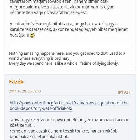
zavartatom magam tovább ezen, hanem simán csak
megpróbálom élvezni a sztorit, akkor már nem is olyan
nézhetetlen vagy olvashatatlan az egész.
A sok animézés megtanított arra, hogy ha a sztori vagy a
karakterek tetszenek, akkor rengeteg egyéb hibát meg lehet
bocsájtani
Nothing amazing happens here, and you get used to that: used to a
world where everything is ordinary.
Every day we spend here is like a whole lifetime of dying slowly.
Fazék
2011-10-28, 20:39:13
#1921
http://paidcontent.org/article/419-amazons-acquisition-of-the-
book-depository-gets-official-ok/
szóval egyik kedvenc könyvrendelő helyem az amazon karmai
közé került...
remélem van eszük és nem teszik tönkre, hanem inkább
tanulnak az üzletpolitikájukból...