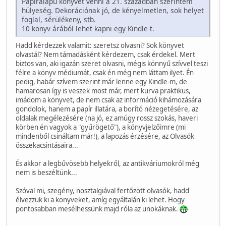
Papíralapú könyvet venni a 21. században szerintem
hülyeség. Dekorációnak jó, de kényelmetlen, sok helyet
foglal, sérülékeny, stb.
10 könyv árából lehet kapni egy Kindle-t.
Hadd kérdezzek valamit: szeretsz olvasni? Sok könyvet
olvastál? Nem támadásként kérdezem, csak érdekel. Mert
biztos van, aki igazán szeret olvasni, mégis könnyű szívvel teszi
félre a könyv médiumát, csak én még nem láttam ilyet. Én
pedig, habár szívem szerint már lenne egy Kindle-m, de
hamarosan így is veszek most már, mert kurva praktikus,
imádom a könyvet, de nem csak az információ kihámozására
gondolok, hanem a papír illatára, a borító nézegetésére, az
oldalak megélezésére (na jó, ez amúgy rossz szokás, haveri
körben én vagyok a "gyűrögető"), a könyvjelzőimre (mi
mindenből csináltam már!), a lapozás érzésére, az Olvasók
összekacsintásaira...
És akkor a legbűvösebb helyekről, az antikváriumokról még
nem is beszéltünk...
Szóval mi, szegény, nosztalgiával fertőzött olvasók, hadd
élvezzük ki a könyveket, amíg egyáltalán ki lehet. Hogy
pontosabban mesélhessünk majd róla az unokáknak.