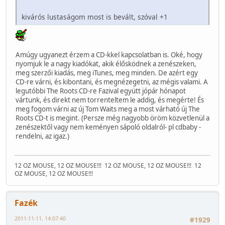
kivárós lustaságom most is bevált, szóval +1
Amúgy ugyanezt érzem a CD-kkel kapcsolatban is. Oké, hogy
nyomjuk le a nagy kiadókat, akik élősködnek a zenészeken,
meg szerzői kiadás, meg iTunes, meg minden. De azért egy
CD-re várni, és kibontani, és megnézegetni, az mégis valami. A
legutóbbi The Roots CD-re Fazival együtt jópár hónapot
vártunk, és direkt nem torrenteltem le addig, és megérte! És
meg fogom várni az új Tom Waits meg a most várható új The
Roots CD-t is megint. (Persze még nagyobb öröm közvetlenül a
zenészektől vagy nem keményen sápoló oldalról- pl cdbaby -
rendelni, az igaz.)
12 OZ MOUSE, 12 OZ MOUSE!!!
12 OZ MOUSE, 12 OZ MOUSE!!!
12
OZ MOUSE, 12 OZ MOUSE!!!
Fazék
2011-11-11, 14:07:40
#1929