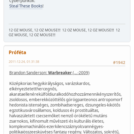
Cyberpunkok:
Steal These Books
!
12 OZ MOUSE, 12 OZ MOUSE!!!
12 OZ MOUSE, 12 OZ MOUSE!!!
12
OZ MOUSE, 12 OZ MOUSE!!!
Próféta
2011-12-24, 01:31:38
#1942
Brandon Sanderson:
Warbreaker
(...-2009)
Középkorias hegyikirályságos, varázskardos,
elkényeztetetthercegnős,
akarataellenérekülföldiuralkodóhozhozzámennikényszerítős,
zsoldosos, emberekközöttélős görögpanteonos antropomorf
hedonista istenséges, zombihadsereges, dzsungeles-kikötős
egzotikusvárosállamos, koldusos és prostituáltas,
halvaszületett csecsemőket nemző örökéletű mutáns
zsarnokos, kifinomult művészeti és kulturális életes,
komplexmachinálós-ezerkilencszáznyolcvannégyes-
politikaiösszeesküvéses fantasy regény. Változatos, sokrétű,