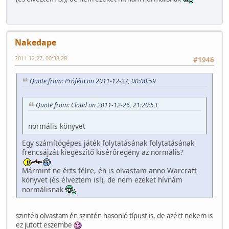
Nakedape
2011-12-27, 00:38:28
#1946
Quote from: Próféta on 2011-12-27, 00:00:59
Quote from: Cloud on 2011-12-26, 21:20:53
normális könyvet
Egy számítógépes játék folytatásának folytatásának
frencsájzát kiegészítő kísérőregény az normális?
Mármint ne érts félre, én is olvastam anno Warcraft
könyvet (és élveztem is!), de nem ezeket hívnám
normálisnak
szintén olvastam én szintén hasonló típust is, de azért nekem is
ez jutott eszembe