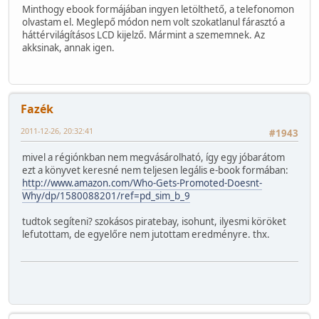
Minthogy ebook formájában ingyen letölthető, a telefonomon
olvastam el. Meglepő módon nem volt szokatlanul fárasztó a
háttérvilágításos LCD kijelző. Mármint a szememnek. Az
akksinak, annak igen.
Fazék
2011-12-26, 20:32:41
#1943
mivel a régiónkban nem megvásárolható, így egy jóbarátom
ezt a könyvet keresné nem teljesen legális e-book formában:
http://www.amazon.com/Who-Gets-Promoted-Doesnt-
Why/dp/1580088201/ref=pd_sim_b_9
tudtok segíteni? szokásos piratebay, isohunt, ilyesmi köröket
lefutottam, de egyelőre nem jutottam eredményre. thx.