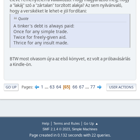
a "lakáj" szó a "zártalan" torzított alakja? Az sem nyilvánvaló,
hogy a versikéket le lehet-e jól fordítani:
Quote
A tinker's debt is always paid:
Once for any simple trade.
Twice for freely-given aid.
Thrice for any insult made.
BTW most olvasom újra az első könyvet, ez volt a próbavásárlás
a Kindle-ön.
1
...
63
64
66
67
...
77
Pages
65
GO UP
USER ACTIONS
|
|
Help
Terms and Rules
Go Up ▲
,
SMF 2.1.4 © 2023
Simple Machines
Page created in 0.132 seconds with 22 queries.