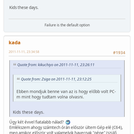
Kids these days.
Failure is the default option
kada
2011-11-11, 23:34:58
#1934
Quote from: kikuchiyo on 2011-11-11, 23:26:11
Quote from: Zsiga on 2011-11-11, 23:12:25
Ebben mondjuk benne van az is hogy előbb volt PC-
m mint hogy tudtam volna olvasni.
Kids these days.
Úgy két évvel fiatalabb nálad?
Emlékszem ahogy számtech órán először ültem Gép elé (C64),
meg amikor először volt valamelyik havernak "gépe" (szülő