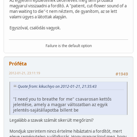
Az egyetem épületeinek beceneveit meg sem próbálta
magyarul visszaadni a fordító. A "patient, cut-flower sound of a
man waiting to die"-t nem néztem, de gyanítom, az se lett
valami ügyes a látottak alapján.
Egyszóval, csalódás vagyok.
Failure is the default option
Próféta
2012-01-21, 23:11:19
#1949
Quote from: kikuchiyo on 2012-01-21, 21:35:43
"I need you to breathe for me" csavarosan kettős
jelentése, amely a magyar változatban az egyik
jelentés-sajátállapotba billent be
Legalább a szavak számát sikerült megőrizni?
Mondjuk szerintem nincs értelme hibáztatni a fordítót, mert
eleve reménytelen a vállalkozás. Hogy magyarázod meg, hogy