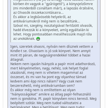
körben én vagyok a "gyűrögető"), a könyvjelzőimre
(mi mindenből csináltam már!), a lapozás érzésére,
az Olvasók összekacsintásaira...
És akkor a legbűvösebb helyekről, az
antikváriumokról még nem is beszéltünk...
Szóval mi, szegény, nosztalgiával fertőzött olvasók,
hadd élvezzük ki a könyveket, amíg egyáltalán ki
lehet. Hogy pontosabban mesélhessünk majd róla
az unokáknak.
Igen, szeretek olvasni, nyilván nem dísznek vettem a
Kindle-t se. Olvastam is jó sok könyvet. Nem annyit
mint itt páran, de nagyságrendekkel többet a hazai
átlagnál.
Nekem nem igazán hiányzik a papír mint adathordozó,
mert kényelmetlen, nagy, nehéz, sok helyet foglal
utazásnál, meg nem is vihetem magammal az
összeset, és mi van ha pont egy olyanhoz támad
kedvem ami épp nincs nálam? Vagy csak nem
beszerezhető, még antikváriumban sem?
És akkor még nem is említettem az olyan
"hiányosságokat" amikre az átlag papír-felhasználó
nem is gondolna. Pl. papír könyvben nincs kereső. Meg
beépített szótár. Meg nem tudod változtatni a
betűméretet. Meg a betűtípust. Meg nem tudsz