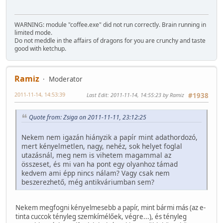
WARNING: module "coffee.exe" did not run correctly. Brain running in
limited mode.
Do not meddle in the affairs of dragons for you are crunchy and taste
good with ketchup.
Ramiz
Moderator
2011-11-14, 14:53:39
Last Edit
: 2011-11-14, 14:55:23 by Ramiz
#1938
Quote from: Zsiga on 2011-11-11, 23:12:25
Nekem nem igazán hiányzik a papír mint adathordozó,
mert kényelmetlen, nagy, nehéz, sok helyet foglal
utazásnál, meg nem is vihetem magammal az
összeset, és mi van ha pont egy olyanhoz támad
kedvem ami épp nincs nálam? Vagy csak nem
beszerezhető, még antikváriumban sem?
Nekem megfogni kényelmesebb a papír, mint bármi más (az e-
tinta cuccok tényleg szemkímélőek, végre...), és tényleg