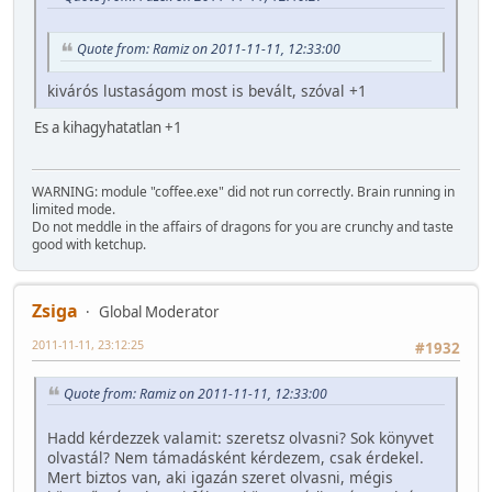
Quote from: Ramiz on 2011-11-11, 12:33:00
kivárós lustaságom most is bevált, szóval +1
Es a kihagyhatatlan +1
WARNING: module "coffee.exe" did not run correctly. Brain running in
limited mode.
Do not meddle in the affairs of dragons for you are crunchy and taste
good with ketchup.
Zsiga
Global Moderator
2011-11-11, 23:12:25
#1932
Quote from: Ramiz on 2011-11-11, 12:33:00
Hadd kérdezzek valamit: szeretsz olvasni? Sok könyvet
olvastál? Nem támadásként kérdezem, csak érdekel.
Mert biztos van, aki igazán szeret olvasni, mégis