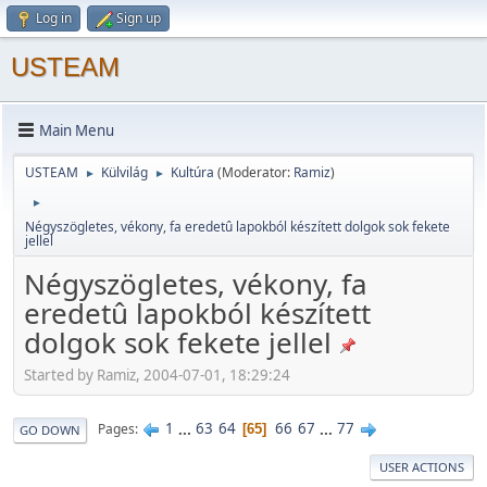
Log in
Sign up
USTEAM
Main Menu
USTEAM
Külvilág
Kultúra
(Moderator:
Ramiz
)
►
►
►
Négyszögletes, vékony, fa eredetû lapokból készített dolgok sok fekete
jellel
Négyszögletes, vékony, fa
eredetû lapokból készített
dolgok sok fekete jellel
Started by Ramiz, 2004-07-01, 18:29:24
1
...
63
64
66
67
...
77
Pages
65
GO DOWN
USER ACTIONS