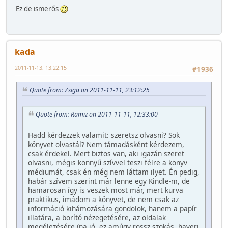
Ez de ismerős
kada
2011-11-13, 13:22:15
#1936
Quote from: Zsiga on 2011-11-11, 23:12:25
Quote from: Ramiz on 2011-11-11, 12:33:00
Hadd kérdezzek valamit: szeretsz olvasni? Sok
könyvet olvastál? Nem támadásként kérdezem,
csak érdekel. Mert biztos van, aki igazán szeret
olvasni, mégis könnyű szívvel teszi félre a könyv
médiumát, csak én még nem láttam ilyet. Én pedig,
habár szívem szerint már lenne egy Kindle-m, de
hamarosan így is veszek most már, mert kurva
praktikus, imádom a könyvet, de nem csak az
információ kihámozására gondolok, hanem a papír
illatára, a borító nézegetésére, az oldalak
megélezésére (na jó, ez amúgy rossz szokás, haveri