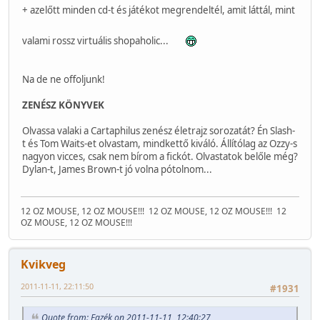
+ azelőtt minden cd-t és játékot megrendeltél, amit láttál, mint
valami rossz virtuális shopaholic...
Na de ne offoljunk!
ZENÉSZ KÖNYVEK
Olvassa valaki a Cartaphilus zenész életrajz sorozatát? Én Slash-
t és Tom Waits-et olvastam, mindkettő kiváló. Állítólag az Ozzy-s
nagyon vicces, csak nem bírom a fickót. Olvastatok belőle még?
Dylan-t, James Brown-t jó volna pótolnom...
12 OZ MOUSE, 12 OZ MOUSE!!!
12 OZ MOUSE, 12 OZ MOUSE!!!
12
OZ MOUSE, 12 OZ MOUSE!!!
Kvikveg
2011-11-11, 22:11:50
#1931
Quote from: Fazék on 2011-11-11, 12:40:27