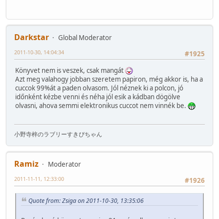
Darkstar
Global Moderator
2011-10-30, 14:04:34
#1925
Könyvet nem is veszek, csak mangát
Azt meg valahogy jobban szeretem papiron, még akkor is, ha a
cuccok 99%át a paden olvasom. Jól néznek ki a polcon, jó
időnként kézbe venni és néha jól esik a kádban dögölve
olvasni, ahova semmi elektronikus cuccot nem vinnék be.
小野寺梓のラブリーすきぴちゃん
Ramiz
Moderator
2011-11-11, 12:33:00
#1926
Quote from: Zsiga on 2011-10-30, 13:35:06