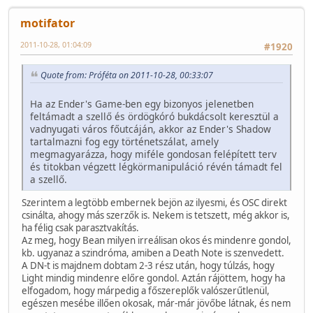
motifator
2011-10-28, 01:04:09
#1920
Quote from: Próféta on 2011-10-28, 00:33:07
Ha az Ender's Game-ben egy bizonyos jelenetben
feltámadt a szellő és ördögkóró bukdácsolt keresztül a
vadnyugati város főutcáján, akkor az Ender's Shadow
tartalmazni fog egy történetszálat, amely
megmagyarázza, hogy miféle gondosan felépített terv
és titokban végzett légkörmanipuláció révén támadt fel
a szellő.
Szerintem a legtöbb embernek bejön az ilyesmi, és OSC direkt
csinálta, ahogy más szerzők is. Nekem is tetszett, még akkor is,
ha félig csak parasztvakítás.
Az meg, hogy Bean milyen irreálisan okos és mindenre gondol,
kb. ugyanaz a szindróma, amiben a Death Note is szenvedett.
A DN-t is majdnem dobtam 2-3 rész után, hogy túlzás, hogy
Light mindig mindenre előre gondol. Aztán rájöttem, hogy ha
elfogadom, hogy márpedig a főszereplők valószerűtlenül,
egészen mesébe illően okosak, már-már jövőbe látnak, és nem