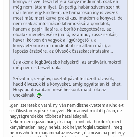
könnyű szívvel teszi félre a könyv médiumát, csak én
még nem láttam ilyet. Én pedig, habár szívem szerint
már lenne egy Kindle-m, de hamarosan így is veszek
most már, mert kurva praktikus, imádom a könyvet, de
nem csak az információ kihámozására gondolok,
hanem a papír illatára, a borító nézegetésére, az
oldalak megélezésére (na jó, ez amúgy rossz szokás,
haveri körben én vagyok a "gyűrögető"), a
könyvjelzőimre (mi mindenből csináltam már!), a
lapozás érzésére, az Olvasók összekacsintásaira...
És akkor a legbűvösebb helyekről, az antikváriumokról
még nem is beszéltünk...
Szóval mi, szegény, nosztalgiával fertőzött olvasók,
hadd élvezzük ki a könyveket, amíg egyáltalán ki lehet.
Hogy pontosabban mesélhessünk majd róla az
unokáknak.
Igen, szeretek olvasni, nyilván nem dísznek vettem a Kindle-t
se. Olvastam is jó sok könyvet. Nem annyit mint itt páran, de
nagyságrendekkel többet a hazai átlagnál.
Nekem nem igazán hiányzik a papír mint adathordozó, mert
kényelmetlen, nagy, nehéz, sok helyet foglal utazásnál, meg
nem is vihetem magammal az összeset, és mi van ha pont egy