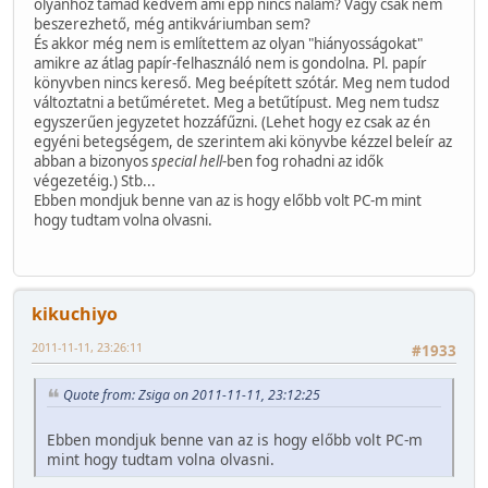
olyanhoz támad kedvem ami épp nincs nálam? Vagy csak nem
beszerezhető, még antikváriumban sem?
És akkor még nem is említettem az olyan "hiányosságokat"
amikre az átlag papír-felhasználó nem is gondolna. Pl. papír
könyvben nincs kereső. Meg beépített szótár. Meg nem tudod
változtatni a betűméretet. Meg a betűtípust. Meg nem tudsz
egyszerűen jegyzetet hozzáfűzni. (Lehet hogy ez csak az én
egyéni betegségem, de szerintem aki könyvbe kézzel beleír az
abban a bizonyos
special hell
-ben fog rohadni az idők
végezetéig.) Stb...
Ebben mondjuk benne van az is hogy előbb volt PC-m mint
hogy tudtam volna olvasni.
kikuchiyo
2011-11-11, 23:26:11
#1933
Quote from: Zsiga on 2011-11-11, 23:12:25
Ebben mondjuk benne van az is hogy előbb volt PC-m
mint hogy tudtam volna olvasni.