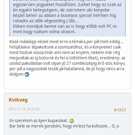
egyszerűen jegyzetet hozzáfűzni. (Lehet hogy ez csak az
én egyéni betegségem, de szerintem aki könyvbe
kézzel beleír az abban a bizonyos
special hell
-ben fog
rohadni az idők végezetéig.) Stb...
Ebben mondjuk benne van az is hogy előbb volt PC-m
mint hogy tudtam volna olvasni.
Kissé másképp nézek most erre a témára per pill mint eddig...
Felújításkor átpakoltunk a szomszédhoz, és a könyveket csak
most hoztuk vissza (már ami nem az enyém, nekem már rég
megvoltak az új bútorok és fel is töltöttem őket), eredmény: az
utolsó pakolásban volt olyan jó 27 combközépig érő stóc könyv,
per pill a nagyszobát teszik járhatatlanná, de jó hogy nincs arra
dolgom
Kvikveg
2011-11-13, 20:02:03
#1937
En szeretem az ilyen kupacokat.
Bar bele se merek gondolni, hogy mi lesz ha koltozok... O_o