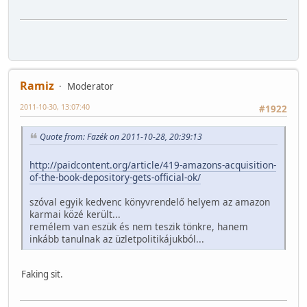
Ramiz
Moderator
2011-10-30, 13:07:40
#1922
Quote from: Fazék on 2011-10-28, 20:39:13
http://paidcontent.org/article/419-amazons-acquisition-
of-the-book-depository-gets-official-ok/
szóval egyik kedvenc könyvrendelő helyem az amazon
karmai közé került...
remélem van eszük és nem teszik tönkre, hanem
inkább tanulnak az üzletpolitikájukból...
Faking sit.