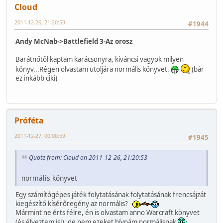
Cloud
2011-12-26, 21:20:53
#1944
Andy McNab->Battlefield 3-Az orosz
Barátnőtől kaptam karácsonyra, kíváncsi vagyok milyen
könyv...Régen olvastam utoljára normális könyvet.
(bár
ez inkább ciki)
Próféta
2011-12-27, 00:00:59
#1945
Quote from: Cloud on 2011-12-26, 21:20:53
normális könyvet
Egy számítógépes játék folytatásának folytatásának frencsájzát
kiegészítő kísérőregény az normális?
Mármint ne érts félre, én is olvastam anno Warcraft könyvet
(és élveztem is!), de nem ezeket hívnám normálisnak