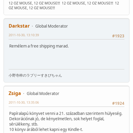
12 OZ MOUSE, 12 OZ MOUSE!!!
12 OZ MOUSE, 12 OZ MOUSE!!!
12
OZ MOUSE, 12 OZ MOUSE!!!
Darkstar
Global Moderator
2011-10-30, 13:10:39
#1923
Remélem a free shipping marad.
小野寺梓のラブリーすきぴちゃん
Zsiga
Global Moderator
2011-10-30, 13:35:06
#1924
Papíralapú könyvet venni a 21. században szerintem hülyeség.
Dekorációnak jó, de kényelmetlen, sok helyet foglal,
sérülékeny, stb.
10 könyv árából lehet kapni egy Kindle-t.