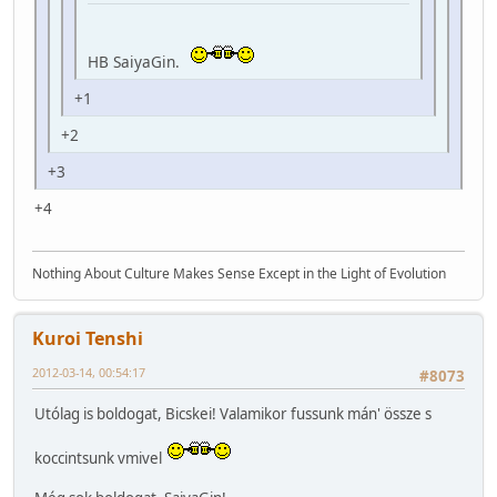
HB SaiyaGin.
+1
+2
+3
+4
Nothing About Culture Makes Sense Except in the Light of Evolution
Kuroi Tenshi
2012-03-14, 00:54:17
#8073
Utólag is boldogat, Bicskei! Valamikor fussunk mán' össze s
koccintsunk vmivel