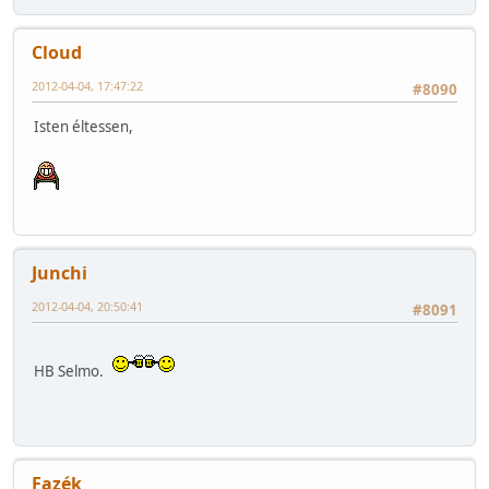
Cloud
2012-04-04, 17:47:22
#8090
Isten éltessen,
Junchi
2012-04-04, 20:50:41
#8091
HB Selmo.
Fazék