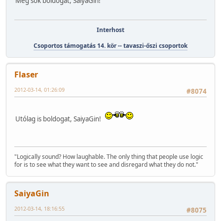
Még sok boldogat, SaiyaGin!
Interhost
Csoportos támogatás 14. kör -- tavaszi-őszi csoportok
Flaser
2012-03-14, 01:26:09
#8074
Utólag is boldogat, SaiyaGin!
"Logically sound? How laughable. The only thing that people use logic
for is to see what they want to see and disregard what they do not."
SaiyaGin
2012-03-14, 18:16:55
#8075