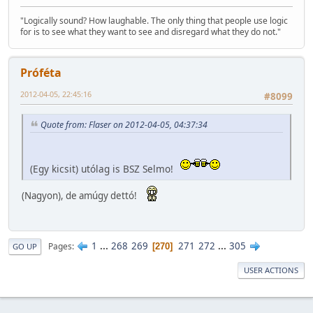
"Logically sound? How laughable. The only thing that people use logic
for is to see what they want to see and disregard what they do not."
Próféta
2012-04-05, 22:45:16
#8099
Quote from: Flaser on 2012-04-05, 04:37:34
(Egy kicsit) utólag is BSZ Selmo!
(Nagyon), de amúgy dettó!
1
...
268
269
271
272
...
305
Pages
270
GO UP
USER ACTIONS