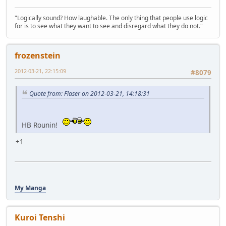
"Logically sound? How laughable. The only thing that people use logic
for is to see what they want to see and disregard what they do not."
frozenstein
2012-03-21, 22:15:09
#8079
Quote from: Flaser on 2012-03-21, 14:18:31
HB Rounin!
+1
My Manga
Kuroi Tenshi