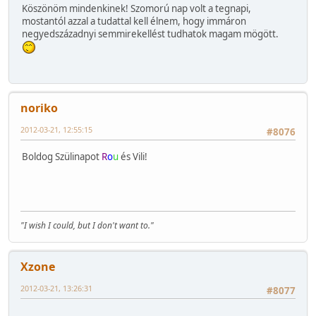
Köszönöm mindenkinek! Szomorú nap volt a tegnapi,
mostantól azzal a tudattal kell élnem, hogy immáron
negyedszázadnyi semmirekellést tudhatok magam mögött.
noriko
2012-03-21, 12:55:15
#8076
Boldog Szülinapot
R
o
u
és Vili!
"I wish I could, but I don't want to."
Xzone
2012-03-21, 13:26:31
#8077