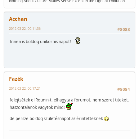
Nothing About Culture Makes Sense Except in the Light of Evolution
Acchan
2012-03-22, 00:11:36
#8083
Innen is boldog unikornis napot!
Fazék
2012-03-22, 00:17:21
#8084
felejtsétek el Rounin-t. elhagyta a fórumot, nem szeret titeket.
haszontalanok vagytok mind!
de persze boldog születésnapot az érintetteknek