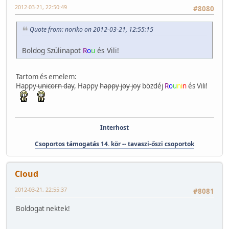
2012-03-21, 22:50:49
#8080
Quote from: noriko on 2012-03-21, 12:55:15
Boldog Szülinapot
R
o
u
és Vili!
Tartom és emelem:
Happy
unicorn day
, Happy
happy joy joy
bözdéj
R
o
u
n
i
n
és Vili!
Interhost
Csoportos támogatás 14. kör -- tavaszi-őszi csoportok
Cloud
2012-03-21, 22:55:37
#8081
Boldogat nektek!