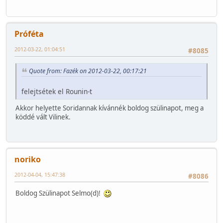
Próféta
2012-03-22, 01:04:51
#8085
Quote from: Fazék on 2012-03-22, 00:17:21
felejtsétek el Rounin-t
Akkor helyette Soridannak kívánnék boldog szülinapot, meg a
köddé vált Vilinek.
noriko
2012-04-04, 15:47:38
#8086
Boldog Szülinapot Selmo(d)!