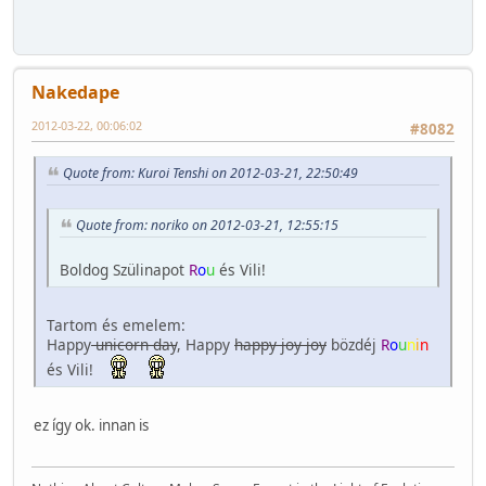
Nakedape
2012-03-22, 00:06:02
#8082
Quote from: Kuroi Tenshi on 2012-03-21, 22:50:49
Quote from: noriko on 2012-03-21, 12:55:15
Boldog Szülinapot
R
o
u
és Vili!
Tartom és emelem:
Happy
unicorn day
, Happy
happy joy joy
bözdéj
R
o
u
n
i
n
és Vili!
ez így ok. innan is