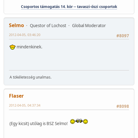
Csoportos támogatás 14. kör -- tavaszi-őszi csoportok
Selmo
Questor of Lochost
Global Moderator
2012-04-05, 03:46:20
#8097
mindenkinek.
A tökéletesség unalmas.
Flaser
2012-04-05, 04:37:34
#8098
(Egy kicsit) utólag is BSZ Selmo!