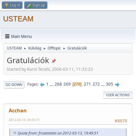
Log in
Sign up
USTEAM
Main Menu
USTEAM
Külvilág
Offtopic
Gratulációk
►
►
►
Gratulációk
Started by Kuroi Tenshi, 2006-03-11, 11:33:23
1
...
268
269
271
272
...
305
Pages
270
GO DOWN
USER ACTIONS
Acchan
2012-03-13, 20:55:11
#8070
Quote from: frozenstein on 2012-03-13, 19:49:51