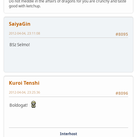
Do not meddle in the affairs of dragons for you are crunchy and taste
good with ketchup.
SaiyaGin
2012-04-04, 23:11:08
#8095
BSz Selmo!
Kuroi Tenshi
2012-04-04, 23:25:36
#8096
Boldogat!
Interhost