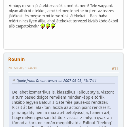
Amúgy milyen jó játéktervezők lennénk, nem? Tele vagyunk
olyan állati ötletekkel, amikkel meg lehetne örjíteni az összes
játékost, és mégsem mi tervezünk játékokat... Bah :haha ...
miért nincs ilyen állás, ahol játékokat tervezel kiváló kódolókból
álló csapatoknak?
Rounin
2007-06-05, 13:46:49
#71
Quote from: Dreamcleaver on 2007-06-05, 13:17:11
De lehet izometrikus is, klasszikus Fallout style, viszont
a turn based dolgot remélem mindenképp eltörlik.
Inkább legyen Baldur's Gate féle pause-os rendszer.
Kicsit át kell alakítani hozzá az action point rendszert,
pl az agality nem a max ap-t befolyásolja, hanem azt,
hogy milyen gyorsan töltődik vissza -> milyen gyakran
támad a kari, de simán megoldható a Fallout "feeling"