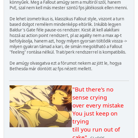
könnyűek. Meg a Fallout amúgy sem a multiról szól, hanem
PvE, szal nem kell más mester szintű fps játékosok ellen menni.
De lehet izometrikus is, klasszikus Fallout style, viszont a turn
based dolgot remélem mindenképp eltörlik. Inkább legyen
Baldur's Gate féle pause-os rendszer. Kicsit át kell alakítani
hozzá az action point rendszert, pl az agality nem a max ap-t
befolyásolja, hanem azt, hogy milyen gyorsan töltődik vissza ->
milyen gyakran támad a kari, de simán megoldható a Fallout
"feeling" rontása nélkül. Trait/perk rendszerrel is kompatibilis.
De amúgy olvasgatva ezt a fórumot nekem az jött le, hogya
Bethesda már döntött az fps nézett mellett.
"But there's no
sense crying
over every mistake
You just keep on
trying
till you run out of
cake"