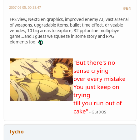
2007-06-05, 00:38:47
#64
FPS view, NextGen graphics, improved enemy AI, vast arsenal
of weapons, upgradable items, bullet time effect, driveable
vehicles, 10 big areas to explore, 32 ppl online multiplayer
game...and I guess we squeeze in some story and RPG
elements too.
"But there's no
sense crying
over every mistake
You just keep on
trying
till you run out of
cake"
- GLaDOS
Tycho