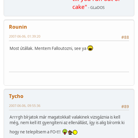
cake"
- GLaDOS
Rounin
2007-06-06, 01:39:20
#88
Most útállak. Mentem Falloutozni, see ya
Tycho
2007-06-06, 09:55:36
#89
Arrrgh bírjatok már magatokkal! valakinek vizsgáznia is kell
még, nem kell itt gyengíteni az ellenállást, így is alig bíromk ki
hogy ne telepítsem a FO-t!!