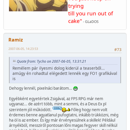
trying
till you run out of
cake"
- GLaDOS
Ramiz
2007-06-05, 14:23:53
#73
Quote from: Tycho on 2007-06-05, 13:31:21
Remélem pár ilyesmi dolog kiderül a teaserből...
amúgy én rohadtul elégedett lennék egy FO1 grafikával
is
Dehogy lennél, pixelnáci barátom...
Egyébként egyetértek Zsigával, az FPS RPG már nem
ugyanaz... de azért több, mint a semmi, és a Deus Ex pl
szerintem jól működött.
Főleg hogy nem volt
érdemes benne agyatlanul pufogtatni, inkább trükközni, még
ha öl is az ember. És így már érvényesülnek a skillek! Például
árnyékból, messziről pontosan lőni magas fegyver skill nélkül