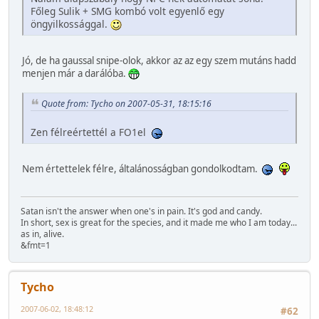
Főleg Sulik + SMG kombó volt egyenlő egy
öngyilkossággal.
Jó, de ha gaussal snipe-olok, akkor az az egy szem mutáns hadd
menjen már a darálóba.
Quote from: Tycho on 2007-05-31, 18:15:16
Zen félreértettél a FO1el
Nem értettelek félre, általánosságban gondolkodtam.
Satan isn't the answer when one's in pain. It's god and candy.
In short, sex is great for the species, and it made me who I am today...
as in, alive.
&fmt=1
Tycho
2007-06-02, 18:48:12
#62