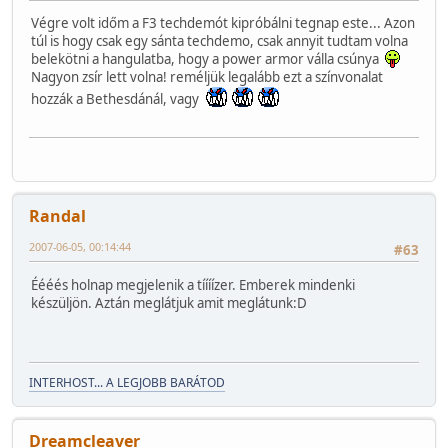
Végre volt időm a F3 techdemót kipróbálni tegnap este... Azon
túl is hogy csak egy sánta techdemo, csak annyit tudtam volna
belekötni a hangulatba, hogy a power armor válla csúnya
Nagyon zsír lett volna! reméljük legalább ezt a színvonalat
hozzák a Bethesdánál, vagy
Randal
2007-06-05, 00:14:44
#63
Éééés holnap megjelenik a tíííízer. Emberek mindenki
készüljön. Aztán meglátjuk amit meglátunk:D
INTERHOST... A LEGJOBB BARÁTOD
Dreamcleaver