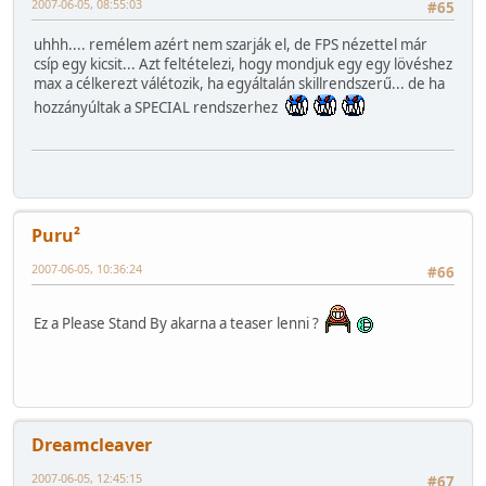
2007-06-05, 08:55:03
#65
uhhh.... remélem azért nem szarják el, de FPS nézettel már
csíp egy kicsit... Azt feltételezi, hogy mondjuk egy egy lövéshez
max a célkerezt válétozik, ha egyáltalán skillrendszerű... de ha
hozzányúltak a SPECIAL rendszerhez
Puru²
2007-06-05, 10:36:24
#66
Ez a Please Stand By akarna a teaser lenni ?
Dreamcleaver
2007-06-05, 12:45:15
#67