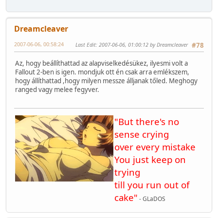
Dreamcleaver
2007-06-06, 00:58:24
Last Edit
: 2007-06-06, 01:00:12 by Dreamcleaver
#78
Az, hogy beállíthattad az alapviselkedésükez, ilyesmi volt a
Fallout 2-ben is igen. mondjuk ott én csak arra emlékszem,
hogy állíthattad ,hogy milyen messze álljanak tőled. Meghogy
ranged vagy melee fegyver.
"But there's no
sense crying
over every mistake
You just keep on
trying
till you run out of
cake"
- GLaDOS