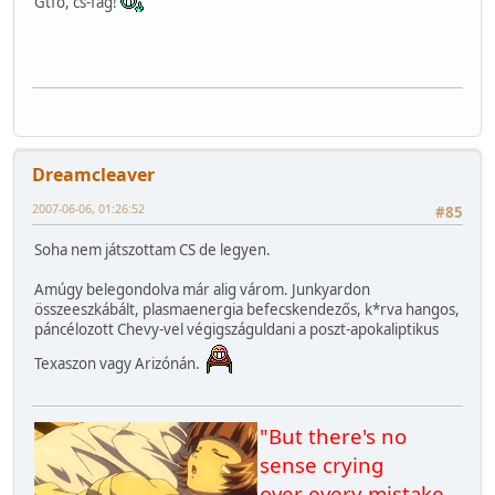
Gtfo, cs-fag!
Dreamcleaver
2007-06-06, 01:26:52
#85
Soha nem játszottam CS de legyen.
Amúgy belegondolva már alig várom. Junkyardon
összeeszkábált, plasmaenergia befecskendezős, k*rva hangos,
páncélozott Chevy-vel végigszáguldani a poszt-apokaliptikus
Texaszon vagy Arizónán.
"But there's no
sense crying
over every mistake