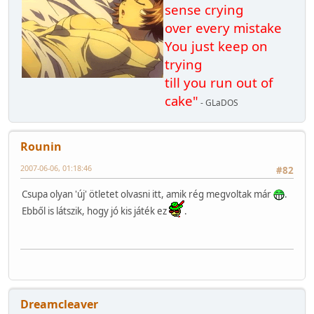
sense crying
over every mistake
You just keep on
trying
till you run out of
cake"
- GLaDOS
Rounin
2007-06-06, 01:18:46
#82
Csupa olyan 'új' ötletet olvasni itt, amik rég megvoltak már
.
Ebből is látszik, hogy jó kis játék ez
.
Dreamcleaver