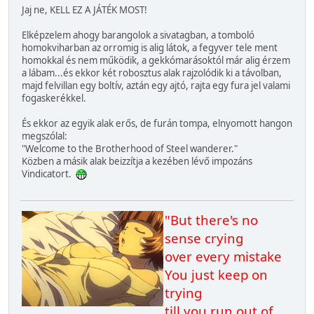
Jaj ne, KELL EZ A JÁTÉK MOST!
Elképzelem ahogy barangolok a sivatagban, a tomboló
homokviharban az orromig is alig látok, a fegyver tele ment
homokkal és nem működik, a gekkómarásoktól már alig érzem
a lábam...és ekkor két robosztus alak rajzolódik ki a távolban,
majd felvillan egy boltív, aztán egy ajtó, rajta egy fura jel valami
fogaskerékkel.
És ekkor az egyik alak erős, de furán tompa, elnyomott hangon
megszólal:
"Welcome to the Brotherhood of Steel wanderer."
Közben a másik alak beizzítja a kezében lévő impozáns
Vindicatort.
"But there's no
sense crying
over every mistake
You just keep on
trying
till you run out of