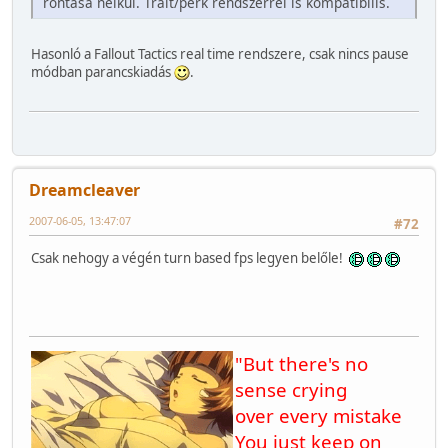
rontása nélkül. Trait/perk rendszerrel is kompatibilis.
Hasonló a Fallout Tactics real time rendszere, csak nincs pause
módban parancskiadás
.
Dreamcleaver
2007-06-05, 13:47:07
#72
Csak nehogy a végén turn based fps legyen belőle!
"But there's no
sense crying
over every mistake
You just keep on