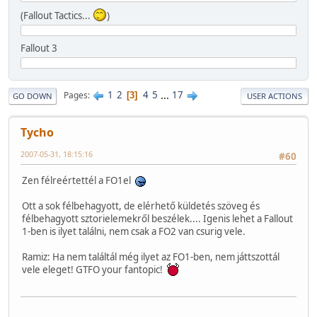
(Fallout Tactics...
)
Fallout 3
1
2
4
5
...
17
Pages
3
GO DOWN
USER ACTIONS
Tycho
2007-05-31, 18:15:16
#60
Zen félreértettél a FO1el
Ott a sok félbehagyott, de elérhető küldetés szöveg és
félbehagyott sztorielemekről beszélek.... Igenis lehet a Fallout
1-ben is ilyet találni, nem csak a FO2 van csurig vele.
Ramiz: Ha nem találtál még ilyet az FO1-ben, nem játtszottál
vele eleget! GTFO your fantopic!