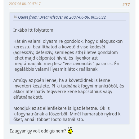
2007-06-06, 00:57:17
#77
Quote from: Dreamcleaver on 2007-06-06, 00:56:32
Inkább itt folytatom:
Hát én valami olyasmire gondolok, hogy dialogusokon
keresztül beállíthatod a követőid viselkedését
(agresszív, defenzív, semleges stb) illetve gondolom
lehet majd célpontot hívni, és ilyenkor azt
megtámadják. meg lesz "visszavonulás" parancs. Én
legalábbis valami ilyesmit látok reálisnak.
Amúgy az poén lenne, ha a követőidnek is lenne
inventori készlete. Pl ki tudnának fogyni munícióból, és
akkor alternatív fegyverre kéne kapcsolniuk vagy
elfutnának stb.
Mondjuk ez az ellenflekere is igaz lehetne. Ők is
kifogyhatnának a lőszerből. Minél hamarabb nyírod ki
őket, annál többet lootolhatnál stb.
Ez ugyanígy volt eddigis nem?