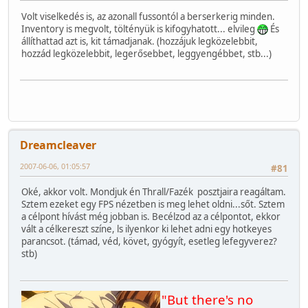
Volt viselkedés is, az azonall fussontól a berserkerig minden.
Inventory is megvolt, töltényük is kifogyhatott... elvileg
És
állíthattad azt is, kit támadjanak. (hozzájuk legközelebbit,
hozzád legközelebbit, legerősebbet, leggyengébbet, stb...)
Dreamcleaver
2007-06-06, 01:05:57
#81
Oké, akkor volt. Mondjuk én Thrall/Fazék posztjaira reagáltam.
Sztem ezeket egy FPS nézetben is meg lehet oldni...sőt. Sztem
a célpont hívást még jobban is. Becélzod az a célpontot, ekkor
vált a célkereszt színe, ls ilyenkor ki lehet adni egy hotkeyes
parancsot. (támad, véd, követ, gyógyít, esetleg lefegyverez?
stb)
"But there's no