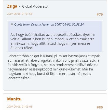
Zsiga
Global Moderator
2007-06-06, 01:01:58
#79
Quote from: Dreamcleaver on 2007-06-06, 00:58:24
Az, hogy beállíthattad az alapviselkedésükez, ilyesmi
volt a Fallout 2-ben is igen. mondjuk ott én csak arra
emlékszem, hogy állíthattad ,hogy milyen messze
álljanak tőled.
Lehetett több dolgot is állítani, pl. mikor használjanak stimpak-
et, használhatnak-e drogokat, mikor vonuljanak vissza, stb. Ja
és a lőszerük is fogyott, Marcus rendszeresen ellövöldözte a
nagynehezen összelopkodott minigun-skúlóimat. Már ha
hagytam neki hogy burst-öt lőjön, mert talán még ezt is
lehetett állítani.
Manitu
2007-06-06, 01:03:08
#80