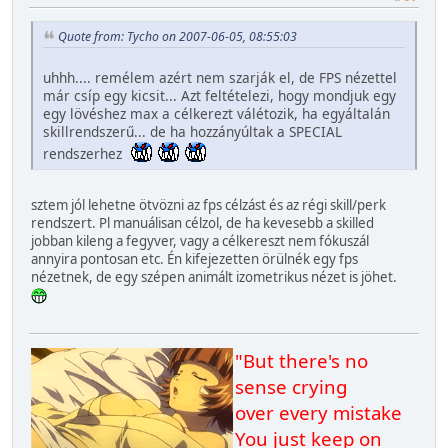
Quote from: Tycho on 2007-06-05, 08:55:03
uhhh.... remélem azért nem szarják el, de FPS nézettel
már csíp egy kicsit... Azt feltételezi, hogy mondjuk egy
egy lövéshez max a célkerezt válétozik, ha egyáltalán
skillrendszerű... de ha hozzányúltak a SPECIAL
rendszerhez
sztem jól lehetne ötvözni az fps célzást és az régi skill/perk
rendszert. Pl manuálisan célzol, de ha kevesebb a skilled
jobban kileng a fegyver, vagy a célkereszt nem fókuszál
annyira pontosan etc. Én kifejezetten örülnék egy fps
nézetnek, de egy szépen animált izometrikus nézet is jöhet.
"But there's no
sense crying
over every mistake
You just keep on