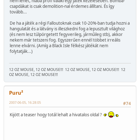
nem lehet, hiába profi valaki egy játék kezelésében. Bomba-
csapdákat is csak demolition-nal érdemes állítani. És így
tovább...
De ha a játék a régi Falloutoknak csak 10-20%-ban tudja hozni a
hangulatát és a látvány is illeszkedni fog a lepusztult világhoz
(és nem lesz túlpörgetett fegyverileg, járműileg stb), akkor
nekem már tetszeni fog. Egyszerűen ennél többet irreális
lenne elvárni. (Amíg a Black Isle félkész játékát nem
folytatják...)
12 OZ MOUSE, 12 OZ MOUSE!!!
12 OZ MOUSE, 12 OZ MOUSE!!!
12
OZ MOUSE, 12 OZ MOUSE!!!
Puru²
2007-06-05, 16:28:05
#74
Kijött a teaser hogy totál lehalt a hivatalos oldal ?