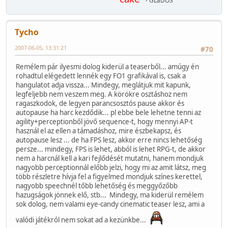
- GLaDOS
Tycho
2007-06-05, 13:31:21
#70
Remélem pár ilyesmi dolog kiderül a teaserből... amúgy én
rohadtul elégedett lennék egy FO1 grafikával is, csak a
hangulatot adja vissza... Mindegy, meglátjuk mit kapunk,
legfeljebb nem veszem meg. A körökre osztáshoz nem
ragaszkodok, de legyen parancsosztós pause akkor és
autopause ha harc kezdődik... pl ebbe bele lehetne tenni az
agility+perceptionből jövő sequence-t, hogy mennyi AP-t
használ el az ellen a támadáshoz, mire észbekapsz, és
autopause lesz ... de ha FPS lesz, akkor erre nincs lehetőség
persze... mindegy, FPS is lehet, abból is lehet RPG-t, de akkor
nem a harcnál kell a kari fejlődését mutatni, hanem mondjuk
nagyobb perceptionnál előbb jelzi, hogy mi az amit látsz, meg
több részletre hívja fel a figyelmed mondjuk színes kerettel,
nagyobb speechnél tőbb lehetőség és meggyőzőbb
hazugságok jönnek elő, stb... Mindegy, ma kiderül remélem
sok dolog, nem valami eye-candy cinematic teaser lesz, ami a
valódi játékról nem sokat ad a kezünkbe...