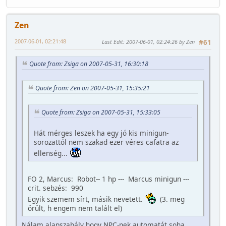
Zen
2007-06-01, 02:21:48
Last Edit
: 2007-06-01, 02:24:26 by Zen
#61
Quote from: Zsiga on 2007-05-31, 16:30:18
Quote from: Zen on 2007-05-31, 15:35:21
Quote from: Zsiga on 2007-05-31, 15:33:05
Hát mérges leszek ha egy jó kis minigun-
sorozattól nem szakad ezer véres cafatra az
ellenség...
FO 2, Marcus: Robot-- 1 hp --- Marcus minigun ---
crit. sebzés: 990
Egyik szemem sírt, másik nevetett.
(3. meg
örült, h engem nem talált el)
Nálam alapszabály hogy NPC-nek automatát soha.