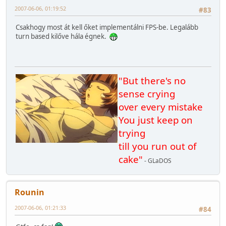
2007-06-06, 01:19:52
#83
Csakhogy most át kell őket implementálni FPS-be. Legalább
turn based kilőve hála égnek.
"But there's no
sense crying
over every mistake
You just keep on
trying
till you run out of
cake"
- GLaDOS
Rounin
2007-06-06, 01:21:33
#84