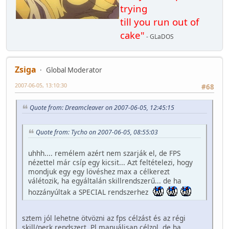
trying
till you run out of
cake"
- GLaDOS
Zsiga
Global Moderator
2007-06-05, 13:10:30
#68
Quote from: Dreamcleaver on 2007-06-05, 12:45:15
Quote from: Tycho on 2007-06-05, 08:55:03
uhhh.... remélem azért nem szarják el, de FPS
nézettel már csíp egy kicsit... Azt feltételezi, hogy
mondjuk egy egy lövéshez max a célkerezt
válétozik, ha egyáltalán skillrendszerű... de ha
hozzányúltak a SPECIAL rendszerhez
sztem jól lehetne ötvözni az fps célzást és az régi
skill/perk rendszert. Pl manuálisan célzol, de ha