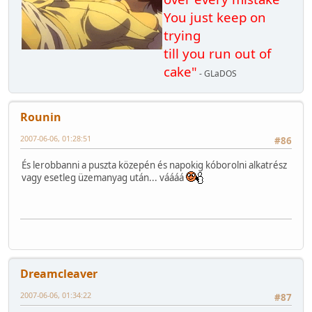
You just keep on
trying
till you run out of
cake"
- GLaDOS
Rounin
2007-06-06, 01:28:51
#86
És lerobbanni a puszta közepén és napokig kóborolni alkatrész
vagy esetleg üzemanyag után... váááá
Dreamcleaver
2007-06-06, 01:34:22
#87