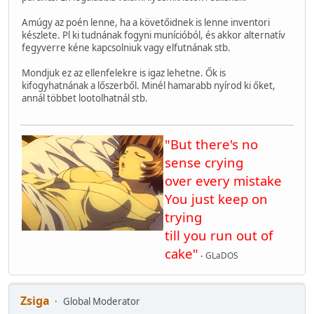
Amúgy az poén lenne, ha a követőidnek is lenne inventori
készlete. Pl ki tudnának fogyni munícióból, és akkor alternatív
fegyverre kéne kapcsolniuk vagy elfutnának stb.
Mondjuk ez az ellenfelekre is igaz lehetne. Ők is
kifogyhatnának a lőszerből. Minél hamarabb nyírod ki őket,
annál többet lootolhatnál stb.
"But there's no
sense crying
over every mistake
You just keep on
trying
till you run out of
cake"
- GLaDOS
Zsiga
Global Moderator