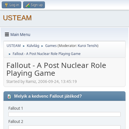
Log in
Sign up
USTEAM
Main Menu
USTEAM
Külvilág
Games
(Moderator:
Kuroi Tenshi
)
►
►
Fallout - A Post Nuclear Role Playing Game
►
Fallout - A Post Nuclear Role
Playing Game
Started by Ramiz, 2006-09-24, 13:45:19
Melyik a kedvenc Fallout játékod?
Fallout 1
Fallout 2