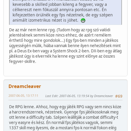
kevesebb a skilled jobban kileng a fegyver, vagy a
célkereszt nem fókuszál annyira pontosan etc. Én
kifejezetten örülnék egy fps nézetnek, de egy szépen
animált izometrikus nézet is jöhet.
De az már nem lenne rpg. (Tudom hogy az rpg szó valódi
jelentésének semmi köze nincs ehhez, de azért remélem
érthető hogy mire gondolok...) Egy fps-ben minden a játékos
ügyességén múlik, hiába vannak benne ilyen nehezítések mint
pl. a Deus Ex-ben vagy a System Shock 2-ben. DX-ben egy átlag
játékost úgy is elvernék ha lenne egy szint előnye az összes
fegyver-skillre.
Dreamcleaver
2007-06-05, 13:17:11
Last Edit
: 2007-06-05, 13:19:54 by Dreamcleaver
#69
De RPG lenne. Ahhoz, hogy egy játék RPG vagy sem nincs köze
a harcrendszernek, nézetnek. Gyenge fps játékosoknak meg
ott lenne a difficulty tab. Szépen leállítják a combat difficulty-t
very easyre és kész. Én normál fps játékos vagyok, semmi
1337 skill meg ilyesmi, de a mostani fps-k normál fokon elég