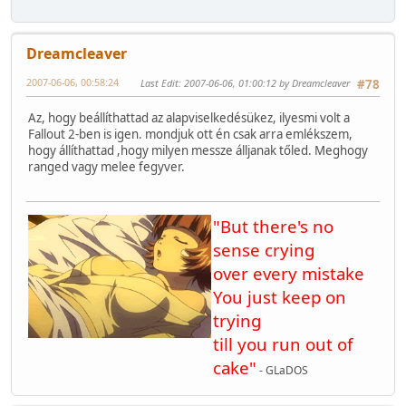
Dreamcleaver
2007-06-06, 00:58:24
Last Edit
: 2007-06-06, 01:00:12 by Dreamcleaver
#78
Az, hogy beállíthattad az alapviselkedésükez, ilyesmi volt a
Fallout 2-ben is igen. mondjuk ott én csak arra emlékszem,
hogy állíthattad ,hogy milyen messze álljanak tőled. Meghogy
ranged vagy melee fegyver.
"But there's no
sense crying
over every mistake
You just keep on
trying
till you run out of
cake"
- GLaDOS