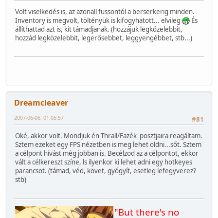
Volt viselkedés is, az azonall fussontól a berserkerig minden.
Inventory is megvolt, töltényük is kifogyhatott... elvileg
És
állíthattad azt is, kit támadjanak. (hozzájuk legközelebbit,
hozzád legközelebbit, legerősebbet, leggyengébbet, stb...)
Dreamcleaver
2007-06-06, 01:05:57
#81
Oké, akkor volt. Mondjuk én Thrall/Fazék posztjaira reagáltam.
Sztem ezeket egy FPS nézetben is meg lehet oldni...sőt. Sztem
a célpont hívást még jobban is. Becélzod az a célpontot, ekkor
vált a célkereszt színe, ls ilyenkor ki lehet adni egy hotkeyes
parancsot. (támad, véd, követ, gyógyít, esetleg lefegyverez?
stb)
"But there's no