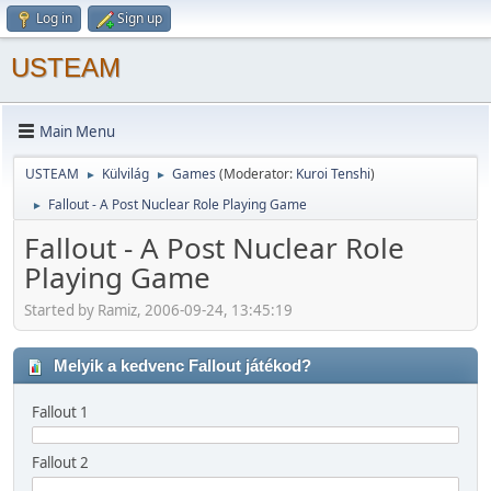
Log in
Sign up
USTEAM
Main Menu
USTEAM
Külvilág
Games
(Moderator:
Kuroi Tenshi
)
►
►
Fallout - A Post Nuclear Role Playing Game
►
Fallout - A Post Nuclear Role
Playing Game
Started by Ramiz, 2006-09-24, 13:45:19
Melyik a kedvenc Fallout játékod?
Fallout 1
Fallout 2