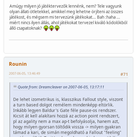
Amúgy milyen jó játéktervezők lennénk, nem? Tele vagyunk
olyan állati ötletekkel, amikkel meg lehetne örjíteni az összes
játékost, és mégsem mi tervezünk játékokat... Bah :haha ...
miért nincs ilyen állás, ahol játékokat tervezel kiváló kódolókból
álló csapatoknak?
Rounin
2007-06-05, 13:46:49
#71
Quote from: Dreamcleaver on 2007-06-05, 13:17:11
De lehet izometrikus is, klasszikus Fallout style, viszont
a turn based dolgot remélem mindenképp eltörlik.
Inkább legyen Baldur's Gate féle pause-os rendszer.
Kicsit át kell alakítani hozzá az action point rendszert,
pl az agality nem a max ap-t befolyásolja, hanem azt,
hogy milyen gyorsan töltődik vissza -> milyen gyakran
támad a kari, de simán megoldható a Fallout "feeling"