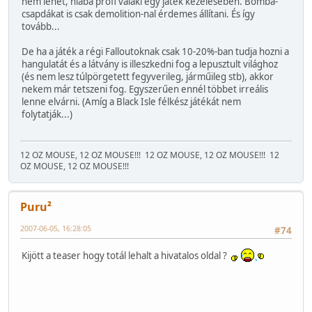
nem lehet, hiába profi valaki egy játék kezelésében. Bomba-
csapdákat is csak demolition-nal érdemes állítani. És így
tovább...
De ha a játék a régi Falloutoknak csak 10-20%-ban tudja hozni a
hangulatát és a látvány is illeszkedni fog a lepusztult világhoz
(és nem lesz túlpörgetett fegyverileg, járműileg stb), akkor
nekem már tetszeni fog. Egyszerűen ennél többet irreális
lenne elvárni. (Amíg a Black Isle félkész játékát nem
folytatják...)
12 OZ MOUSE, 12 OZ MOUSE!!!
12 OZ MOUSE, 12 OZ MOUSE!!!
12
OZ MOUSE, 12 OZ MOUSE!!!
Puru²
2007-06-05, 16:28:05
#74
Kijött a teaser hogy totál lehalt a hivatalos oldal ?