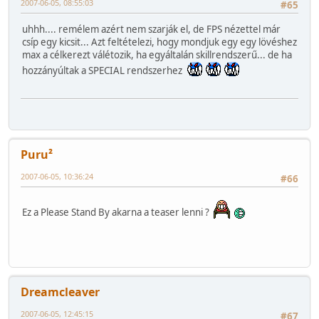
2007-06-05, 08:55:03
#65
uhhh.... remélem azért nem szarják el, de FPS nézettel már
csíp egy kicsit... Azt feltételezi, hogy mondjuk egy egy lövéshez
max a célkerezt válétozik, ha egyáltalán skillrendszerű... de ha
hozzányúltak a SPECIAL rendszerhez
Puru²
2007-06-05, 10:36:24
#66
Ez a Please Stand By akarna a teaser lenni ?
Dreamcleaver
2007-06-05, 12:45:15
#67