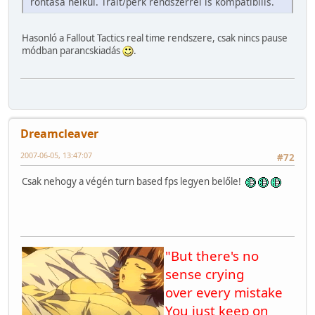
rontása nélkül. Trait/perk rendszerrel is kompatibilis.
Hasonló a Fallout Tactics real time rendszere, csak nincs pause
módban parancskiadás
.
Dreamcleaver
2007-06-05, 13:47:07
#72
Csak nehogy a végén turn based fps legyen belőle!
"But there's no
sense crying
over every mistake
You just keep on