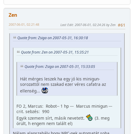
Zen
2007-06-01, 02:21:48
Last Edit
: 2007-06-01, 02:24:26 by Zen
#61
Quote from: Zsiga on 2007-05-31, 16:30:18
Quote from: Zen on 2007-05-31, 15:35:21
Quote from: Zsiga on 2007-05-31, 15:33:05
Hát mérges leszek ha egy jó kis minigun-
sorozattól nem szakad ezer véres cafatra az
ellenség...
FO 2, Marcus: Robot-- 1 hp --- Marcus minigun ---
crit. sebzés: 990
Egyik szemem sírt, másik nevetett.
(3. meg
örült, h engem nem talált el)
Nálam alapszabály hogy NPC-nek automatát soha.