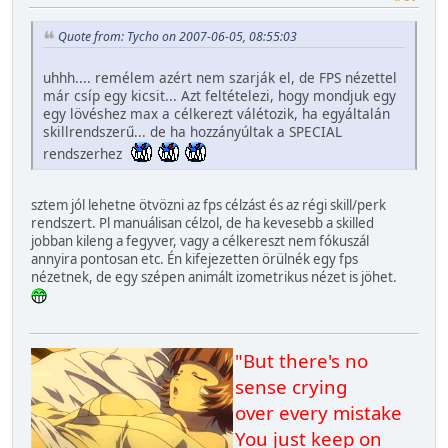
Quote from: Tycho on 2007-06-05, 08:55:03
uhhh.... remélem azért nem szarják el, de FPS nézettel
már csíp egy kicsit... Azt feltételezi, hogy mondjuk egy
egy lövéshez max a célkerezt válétozik, ha egyáltalán
skillrendszerű... de ha hozzányúltak a SPECIAL
rendszerhez
sztem jól lehetne ötvözni az fps célzást és az régi skill/perk
rendszert. Pl manuálisan célzol, de ha kevesebb a skilled
jobban kileng a fegyver, vagy a célkereszt nem fókuszál
annyira pontosan etc. Én kifejezetten örülnék egy fps
nézetnek, de egy szépen animált izometrikus nézet is jöhet.
"But there's no
sense crying
over every mistake
You just keep on