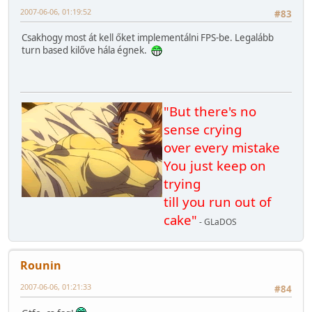
2007-06-06, 01:19:52
#83
Csakhogy most át kell őket implementálni FPS-be. Legalább
turn based kilőve hála égnek.
"But there's no
sense crying
over every mistake
You just keep on
trying
till you run out of
cake"
- GLaDOS
Rounin
2007-06-06, 01:21:33
#84