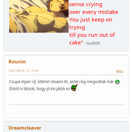
sense crying
over every mistake
You just keep on
trying
till you run out of
cake"
- GLaDOS
Rounin
2007-06-06, 01:18:46
#82
Csupa olyan 'új' ötletet olvasni itt, amik rég megvoltak már
.
Ebből is látszik, hogy jó kis játék ez
.
Dreamcleaver