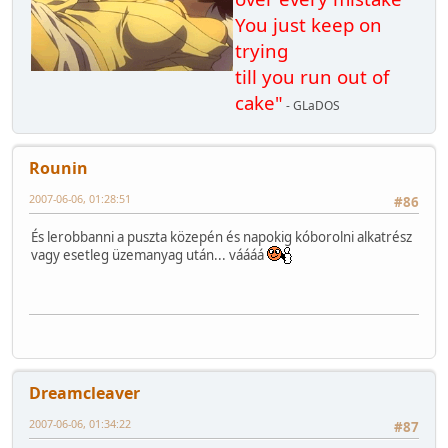
You just keep on
trying
till you run out of
cake"
- GLaDOS
Rounin
2007-06-06, 01:28:51
#86
És lerobbanni a puszta közepén és napokig kóborolni alkatrész
vagy esetleg üzemanyag után... váááá
Dreamcleaver
2007-06-06, 01:34:22
#87