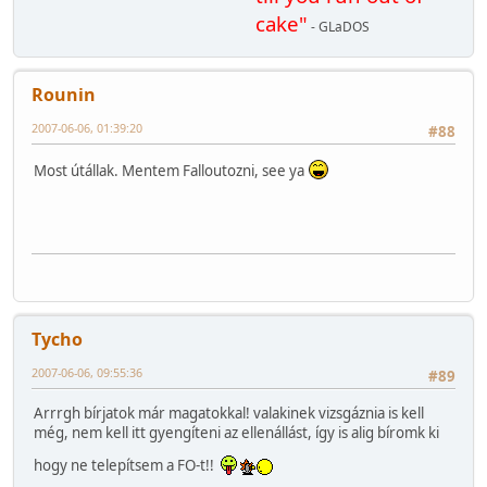
cake"
- GLaDOS
Rounin
2007-06-06, 01:39:20
#88
Most útállak. Mentem Falloutozni, see ya
Tycho
2007-06-06, 09:55:36
#89
Arrrgh bírjatok már magatokkal! valakinek vizsgáznia is kell
még, nem kell itt gyengíteni az ellenállást, így is alig bíromk ki
hogy ne telepítsem a FO-t!!