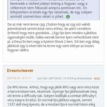
kevesebb a skilled jobban kileng a fegyver, vagy a
célkereszt nem fókuszál annyira pontosan etc. Én
kifejezetten örülnék egy fps nézetnek, de egy szépen
animált izometrikus nézet is jöhet.
De az már nem lenne rpg. (Tudom hogy az rpg szó valódi
jelentésének semmi köze nincs ehhez, de azért remélem
érthető hogy mire gondolok...) Egy fps-ben minden a játékos
ügyességén múlik, hiába vannak benne ilyen nehezítések mint
pl. a Deus Ex-ben vagy a System Shock 2-ben. DX-ben egy átlag
játékost úgy is elvernék ha lenne egy szint előnye az összes
fegyver-skillre.
Dreamcleaver
2007-06-05, 13:17:11
Last Edit
: 2007-06-05, 13:19:54 by Dreamcleaver
#69
De RPG lenne. Ahhoz, hogy egy játék RPG vagy sem nincs köze
a harcrendszernek, nézetnek. Gyenge fps játékosoknak meg
ott lenne a difficulty tab. Szépen leállítják a combat difficulty-t
very easyre és kész. Én normál fps játékos vagyok, semmi
1337 skill meg ilyesmi, de a mostani fps-k normál fokon elég