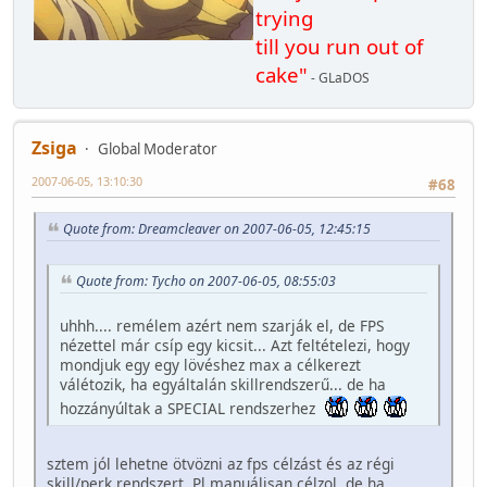
trying
till you run out of
cake"
- GLaDOS
Zsiga
Global Moderator
2007-06-05, 13:10:30
#68
Quote from: Dreamcleaver on 2007-06-05, 12:45:15
Quote from: Tycho on 2007-06-05, 08:55:03
uhhh.... remélem azért nem szarják el, de FPS
nézettel már csíp egy kicsit... Azt feltételezi, hogy
mondjuk egy egy lövéshez max a célkerezt
válétozik, ha egyáltalán skillrendszerű... de ha
hozzányúltak a SPECIAL rendszerhez
sztem jól lehetne ötvözni az fps célzást és az régi
skill/perk rendszert. Pl manuálisan célzol, de ha