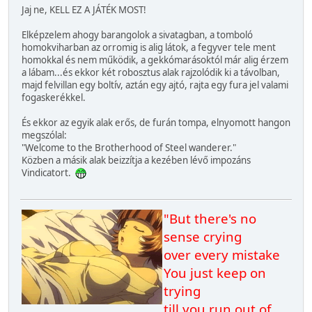
Jaj ne, KELL EZ A JÁTÉK MOST!
Elképzelem ahogy barangolok a sivatagban, a tomboló
homokviharban az orromig is alig látok, a fegyver tele ment
homokkal és nem működik, a gekkómarásoktól már alig érzem
a lábam...és ekkor két robosztus alak rajzolódik ki a távolban,
majd felvillan egy boltív, aztán egy ajtó, rajta egy fura jel valami
fogaskerékkel.
És ekkor az egyik alak erős, de furán tompa, elnyomott hangon
megszólal:
"Welcome to the Brotherhood of Steel wanderer."
Közben a másik alak beizzítja a kezében lévő impozáns
Vindicatort.
"But there's no
sense crying
over every mistake
You just keep on
trying
till you run out of