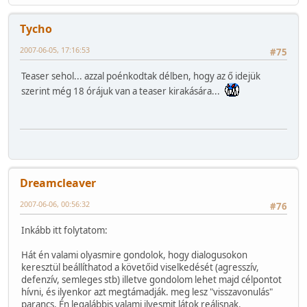
Tycho
2007-06-05, 17:16:53
#75
Teaser sehol... azzal poénkodtak délben, hogy az ő idejük
szerint még 18 órájuk van a teaser kirakására...
Dreamcleaver
2007-06-06, 00:56:32
#76
Inkább itt folytatom:
Hát én valami olyasmire gondolok, hogy dialogusokon
keresztül beállíthatod a követőid viselkedését (agresszív,
defenzív, semleges stb) illetve gondolom lehet majd célpontot
hívni, és ilyenkor azt megtámadják. meg lesz "visszavonulás"
parancs. Én legalábbis valami ilyesmit látok reálisnak.