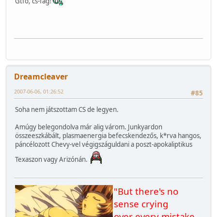
Gtfo, cs-fag!
Dreamcleaver
2007-06-06, 01:26:52
#85
Soha nem játszottam CS de legyen.
Amúgy belegondolva már alig várom. Junkyardon
összeeszkábált, plasmaenergia befecskendezős, k*rva hangos,
páncélozott Chevy-vel végigszáguldani a poszt-apokaliptikus
Texaszon vagy Arizónán.
"But there's no
sense crying
over every mistake