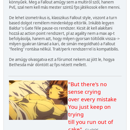
könnyűek. Meg a Fallout amúgy sem a multiról szól, hanem
PvE, szal nem kell más mester szintű fps játékosok ellen menni.
De lehet izometrikus is, klasszikus Fallout style, viszont a turn
based dolgot remélem mindenképp eltörlik. Inkább legyen
Baldur's Gate féle pause-os rendszer. Kicsit át kell alakítani
hozzá az action point rendszert, pl az agality nem a max ap-t
befolyásolja, hanem azt, hogy milyen gyorsan töltődik vissza ->
milyen gyakran támad a kari, de simán megoldható a Fallout
"feeling" rontása nélkül. Trait/perk rendszerrel is kompatibilis.
De amúgy olvasgatva ezt a fórumot nekem az jött le, hogya
Bethesda már döntött az fps nézett mellett.
"But there's no
sense crying
over every mistake
You just keep on
trying
till you run out of
cake"