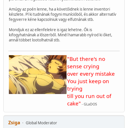
Amúgy az poén lenne, ha a követőidnek is lenne inventori
készlete. Pl ki tudnának fogyni munícióból, és akkor alternatív
fegyverre kéne kapcsolniuk vagy elfutnának stb.
Mondjuk ez az ellenfelekre is igaz lehetne. Ők is
kifogyhatnának a lőszerből. Minél hamarabb nyírod ki őket,
annál többet lootolhatnál stb.
"But there's no
sense crying
over every mistake
You just keep on
trying
till you run out of
cake"
- GLaDOS
Zsiga
Global Moderator