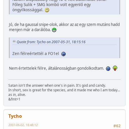
Főleg Sulik + SMG kombó volt egyenlő egy
öngyilkossággal.
Jó, de ha gaussal snipe-olok, akkor az az egy szem mutáns hadd
menjen már a darálóba.
Quote from: Tycho on 2007-05-31, 18:15:16
Zen félreértettél a FO1el
Nem értettelek félre, általánosságban gondolkodtam.
Satan isn't the answer when one's in pain. It's god and candy.
In short, sex is great for the species, and it made me who I am today...
as in, alive.
&fmt=1
Tycho
2007-06-02, 18:48:12
#62