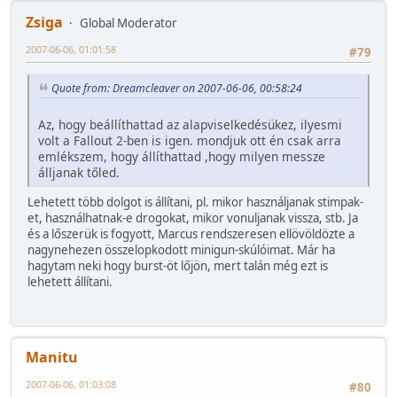
Zsiga
Global Moderator
2007-06-06, 01:01:58
#79
Quote from: Dreamcleaver on 2007-06-06, 00:58:24
Az, hogy beállíthattad az alapviselkedésükez, ilyesmi
volt a Fallout 2-ben is igen. mondjuk ott én csak arra
emlékszem, hogy állíthattad ,hogy milyen messze
álljanak tőled.
Lehetett több dolgot is állítani, pl. mikor használjanak stimpak-
et, használhatnak-e drogokat, mikor vonuljanak vissza, stb. Ja
és a lőszerük is fogyott, Marcus rendszeresen ellövöldözte a
nagynehezen összelopkodott minigun-skúlóimat. Már ha
hagytam neki hogy burst-öt lőjön, mert talán még ezt is
lehetett állítani.
Manitu
2007-06-06, 01:03:08
#80