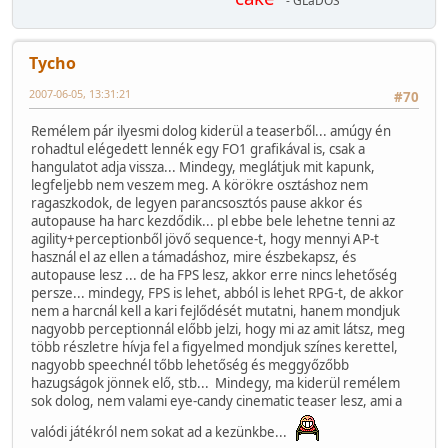
- GLaDOS
Tycho
2007-06-05, 13:31:21
#70
Remélem pár ilyesmi dolog kiderül a teaserből... amúgy én
rohadtul elégedett lennék egy FO1 grafikával is, csak a
hangulatot adja vissza... Mindegy, meglátjuk mit kapunk,
legfeljebb nem veszem meg. A körökre osztáshoz nem
ragaszkodok, de legyen parancsosztós pause akkor és
autopause ha harc kezdődik... pl ebbe bele lehetne tenni az
agility+perceptionből jövő sequence-t, hogy mennyi AP-t
használ el az ellen a támadáshoz, mire észbekapsz, és
autopause lesz ... de ha FPS lesz, akkor erre nincs lehetőség
persze... mindegy, FPS is lehet, abból is lehet RPG-t, de akkor
nem a harcnál kell a kari fejlődését mutatni, hanem mondjuk
nagyobb perceptionnál előbb jelzi, hogy mi az amit látsz, meg
több részletre hívja fel a figyelmed mondjuk színes kerettel,
nagyobb speechnél tőbb lehetőség és meggyőzőbb
hazugságok jönnek elő, stb... Mindegy, ma kiderül remélem
sok dolog, nem valami eye-candy cinematic teaser lesz, ami a
valódi játékról nem sokat ad a kezünkbe...