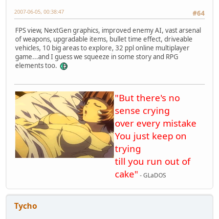
2007-06-05, 00:38:47
#64
FPS view, NextGen graphics, improved enemy AI, vast arsenal
of weapons, upgradable items, bullet time effect, driveable
vehicles, 10 big areas to explore, 32 ppl online multiplayer
game...and I guess we squeeze in some story and RPG
elements too.
"But there's no
sense crying
over every mistake
You just keep on
trying
till you run out of
cake"
- GLaDOS
Tycho