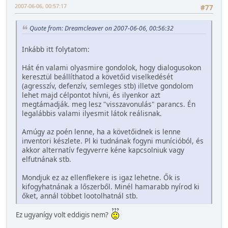
2007-06-06, 00:57:17
#77
Quote from: Dreamcleaver on 2007-06-06, 00:56:32
Inkább itt folytatom:
Hát én valami olyasmire gondolok, hogy dialogusokon
keresztül beállíthatod a követőid viselkedését
(agresszív, defenzív, semleges stb) illetve gondolom
lehet majd célpontot hívni, és ilyenkor azt
megtámadják. meg lesz "visszavonulás" parancs. Én
legalábbis valami ilyesmit látok reálisnak.
Amúgy az poén lenne, ha a követőidnek is lenne
inventori készlete. Pl ki tudnának fogyni munícióból, és
akkor alternatív fegyverre kéne kapcsolniuk vagy
elfutnának stb.
Mondjuk ez az ellenflekere is igaz lehetne. Ők is
kifogyhatnának a lőszerből. Minél hamarabb nyírod ki
őket, annál többet lootolhatnál stb.
Ez ugyanígy volt eddigis nem?