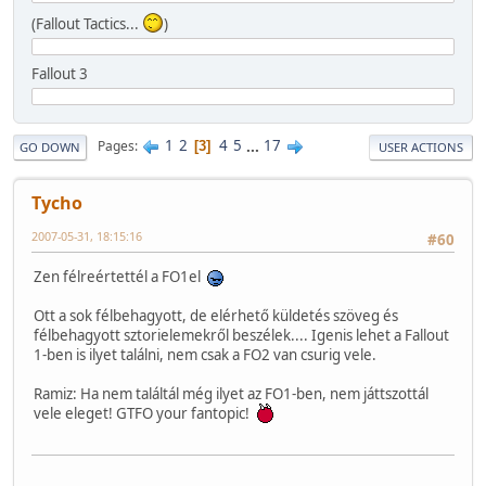
(Fallout Tactics...
)
Fallout 3
1
2
4
5
...
17
Pages
3
GO DOWN
USER ACTIONS
Tycho
2007-05-31, 18:15:16
#60
Zen félreértettél a FO1el
Ott a sok félbehagyott, de elérhető küldetés szöveg és
félbehagyott sztorielemekről beszélek.... Igenis lehet a Fallout
1-ben is ilyet találni, nem csak a FO2 van csurig vele.
Ramiz: Ha nem találtál még ilyet az FO1-ben, nem játtszottál
vele eleget! GTFO your fantopic!