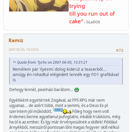
trying
till you run out of
cake"
- GLaDOS
Ramiz
2007-06-05, 14:23:53
#73
Quote from: Tycho on 2007-06-05, 13:31:21
Remélem pár ilyesmi dolog kiderül a teaserből...
amúgy én rohadtul elégedett lennék egy FO1 grafikával
is
Dehogy lennél, pixelnáci barátom...
Egyébként egyetértek Zsigával, az FPS RPG már nem
ugyanaz... de azért több, mint a semmi, és a Deus Ex pl
szerintem jól működött.
Főleg hogy nem volt
érdemes benne agyatlanul pufogtatni, inkább trükközni, még
ha öl is az ember. És így már érvényesülnek a skillek! Például
árnyékból, messziről pontosan lőni magas fegyver skill nélkül