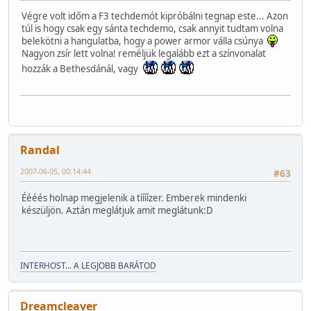
Végre volt időm a F3 techdemót kipróbálni tegnap este... Azon
túl is hogy csak egy sánta techdemo, csak annyit tudtam volna
belekötni a hangulatba, hogy a power armor válla csúnya
Nagyon zsír lett volna! reméljük legalább ezt a színvonalat
hozzák a Bethesdánál, vagy
Randal
2007-06-05, 00:14:44
#63
Éééés holnap megjelenik a tíííízer. Emberek mindenki
készüljön. Aztán meglátjuk amit meglátunk:D
INTERHOST... A LEGJOBB BARÁTOD
Dreamcleaver