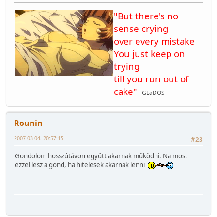
"But there's no
sense crying
over every mistake
You just keep on
trying
till you run out of
cake"
- GLaDOS
Rounin
2007-03-04, 20:57:15
#23
Gondolom hosszútávon együtt akarnak működni. Na most
ezzel lesz a gond, ha hitelesek akarnak lenni