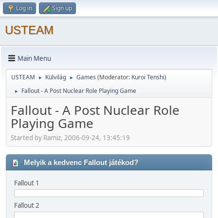
Log in
Sign up
USTEAM
Main Menu
USTEAM
Külvilág
Games
(Moderator:
Kuroi Tenshi
)
►
►
Fallout - A Post Nuclear Role Playing Game
►
Fallout - A Post Nuclear Role
Playing Game
Started by Ramiz, 2006-09-24, 13:45:19
Melyik a kedvenc Fallout játékod?
Fallout 1
Fallout 2