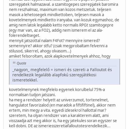
szerepjatek halmazaval. a szamitogepes szerepjatek baromira
nem reszhalmaz, maximum van kozos metszetuk. teljesen
masok a lehetosegek mindkettoben, teljesen masok a
kovetelmenyek mindketto iranyaba. van kozuk egymashoz, de
amig nem latok legalabb ketto normalis RPGt szamitogepre
(egy mar van, az a FO2), addig nem ismerem el az ala-
folerendeltseget.
mennyit jatszottal nalam F4Fot? mennyire ismered?
semennyire? akkor stfu? (csak megprobaltam felvenni a
stilusod, sikerrel, ahogy olvasom...)
amiket felsoroltam, azok alapkovetelmenyek ahhoz, hogy
Quote
_nagyon_ megfelelő = ismeri és szereti a Falloutot és
rendelkezik legalább alapfokú szerepjátékosi
ismeretekkel.
kovetelmenynek megfelelo egyenek korulbelul 75%-a
normalisan tudjon jatszani.
ha meg a rendszer helyett az univerzumot, tortenelmet,
hangulatot favorizalod (en maradok a fiftififtinel), akkor nem
ertem, min megy a vita. egyedi izlesekrol hallottal mar?
szeretem, ha olyan rendszer van a karakterem alatt, ami
visszaadja azt meg akkor is, ha egy jatekules soran egyszer se
kell dobni. DE az ismeriesszeretiafalloutotesrendelkezik...