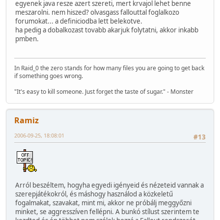
egyenek java resze azert szereti, mert krvajol lehet benne
meszarolni. nem hiszed? olvasgass fallouttal foglalkozo
forumokat... a definiciodba lett belekotve.
ha pedig a dobalkozast tovabb akarjuk folytatni, akkor inkabb
pmben.
In Raid_0 the zero stands for how many files you are going to get back
if something goes wrong.
"It's easy to kill someone. Just forget the taste of sugar." - Monster
Ramiz
2006-09-25, 18:08:01
#13
Arról beszéltem, hogyha egyedi igényeid és nézeteid vannak a
szerepjátékokról, és máshogy használod a közkeletű
fogalmakat, szavakat, mint mi, akkor ne próbálj meggyőzni
minket, se aggresszíven fellépni. A bunkó stílust szerintem te