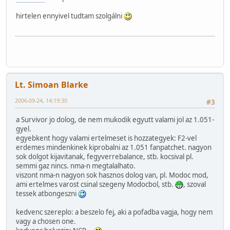
hirtelen ennyivel tudtam szolgálni
Lt. Simoan Blarke
2006-09-24, 14:19:30
#3
a Survivor jo dolog, de nem mukodik egyutt valami jol az 1.051-
gyel.
egyebkent hogy valami ertelmeset is hozzategyek: F2-vel
erdemes mindenkinek kiprobalni az 1.051 fanpatchet. nagyon
sok dolgot kijavitanak, fegyverrebalance, stb. kocsival pl.
semmi gaz nincs. nma-n megtalalhato.
viszont nma-n nagyon sok hasznos dolog van, pl. Modoc mod,
ami ertelmes varost csinal szegeny Modocbol, stb.
, szoval
tessek atbongeszni
kedvenc szereplo: a beszelo fej, aki a pofadba vagja, hogy nem
vagy a chosen one.