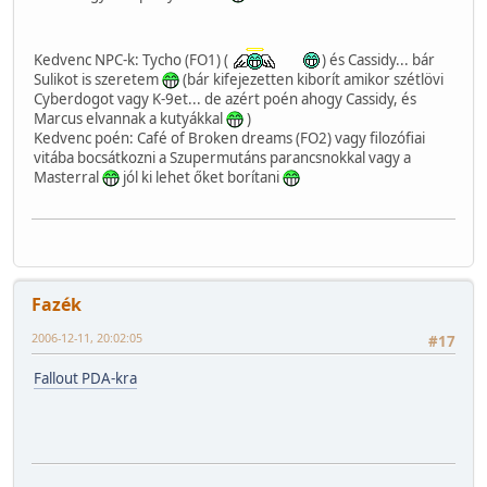
Kedvenc NPC-k: Tycho (FO1) (
) és Cassidy... bár
Sulikot is szeretem
(bár kifejezetten kiborít amikor szétlövi
Cyberdogot vagy K-9et... de azért poén ahogy Cassidy, és
Marcus elvannak a kutyákkal
)
Kedvenc poén: Café of Broken dreams (FO2) vagy filozófiai
vitába bocsátkozni a Szupermutáns parancsnokkal vagy a
Masterral
jól ki lehet őket borítani
Fazék
2006-12-11, 20:02:05
#17
Fallout PDA-kra