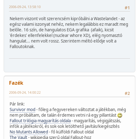
2006-09-24, 13:58:10
#1
Nekem viszont volt szerencsém kipróbálni a Wastelandet - az
egész valami iszonyat nehéz, nekem legalábbis ez maradt meg
belőle. 16 szín, de hangulatos EGA grafika (afaik), kicsit
'érdekes' ellenfelekkel (nuclear whore XD), elég nyomasztó
hangulat... nem volt rossz. Szerintem méltó elődje volt a
Falloutoknak.
Fazék
2006-09-24, 14:00:22
#2
Pár link:
Survivor mod
- főleg a fegyvereken változtat a játékban, még
nem próbáltam, de talán érdemes vetni rá egy pillantást
Fallout trilógia magyarítás oldala
- magyarítás, végigjátszás,
infók a játékokról, és sok-sok letölthető javítás/kiegészítés
No Mutants Allowed
- fő külföldi Fallout oldal
The Vault
- wikipedia szerű oldal Fallout-hoz