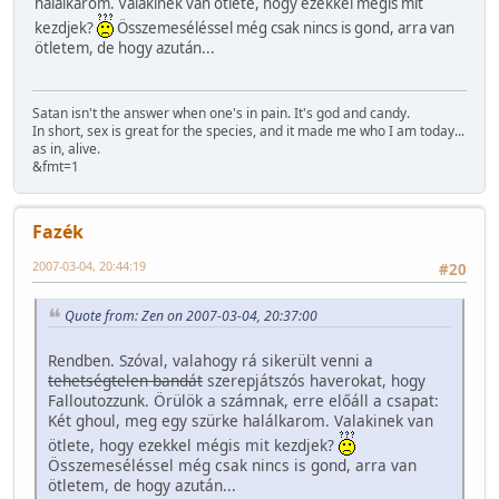
halálkarom. Valakinek van ötlete, hogy ezekkel mégis mit
kezdjek?
Összemeséléssel még csak nincs is gond, arra van
ötletem, de hogy azután...
Satan isn't the answer when one's in pain. It's god and candy.
In short, sex is great for the species, and it made me who I am today...
as in, alive.
&fmt=1
Fazék
2007-03-04, 20:44:19
#20
Quote from: Zen on 2007-03-04, 20:37:00
Rendben. Szóval, valahogy rá sikerült venni a
tehetségtelen bandát
szerepjátszós haverokat, hogy
Falloutozzunk. Örülök a számnak, erre előáll a csapat:
Két ghoul, meg egy szürke halálkarom. Valakinek van
ötlete, hogy ezekkel mégis mit kezdjek?
Összemeséléssel még csak nincs is gond, arra van
ötletem, de hogy azután...