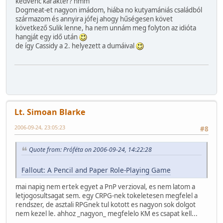
kedvenc karakter? hmm
Dogmeat-et nagyon imádom, hiába no kutyamániás családból
származom és annyira jófej ahogy hűségesen követ
következő Sulik lenne, ha nem unnám meg folyton az idióta
hangját egy idő után
de így Cassidy a 2. helyezett a dumáival
Lt. Simoan Blarke
2006-09-24, 23:05:23
#8
Quote from: Próféta on 2006-09-24, 14:22:28
Fallout: A Pencil and Paper Role-Playing Game
mai napig nem ertek egyet a PnP verzioval, es nem latom a
letjogosultsagat sem. egy CRPG-nek tokeletesen megfelel a
rendszer, de asztali RPGnek tul kotott es nagyon sok dolgot
nem kezel le. ahhoz _nagyon_ megfelelo KM es csapat kell...