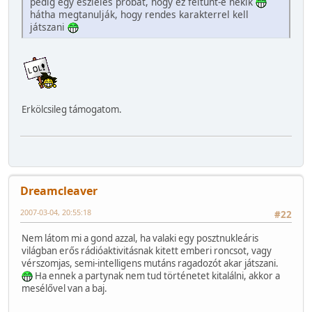
pedig egy észlelés próbát, hogy ez feltűnt-e nekik
hátha megtanulják, hogy rendes karakterrel kell
játszani
Erkölcsileg támogatom.
Dreamcleaver
2007-03-04, 20:55:18
#22
Nem látom mi a gond azzal, ha valaki egy posztnukleáris
világban erős rádióaktivitásnak kitett emberi roncsot, vagy
vérszomjas, semi-intelligens mutáns ragadozót akar játszani.
Ha ennek a partynak nem tud történetet kitalálni, akkor a
mesélővel van a baj.