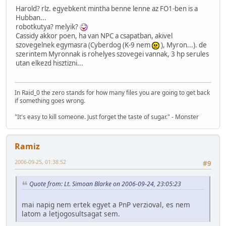
Harold? rlz. egyebkent mintha benne lenne az FO1-ben is a
Hubban...
robotkutya? melyik?
Cassidy akkor poen, ha van NPC a csapatban, akivel
szovegelnek egymasra (Cyberdog (K-9 nem
), Myron...). de
szerintem Myronnak is rohelyes szovegei vannak, 3 hp serules
utan elkezd hisztizni...
In Raid_0 the zero stands for how many files you are going to get back
if something goes wrong.
"It's easy to kill someone. Just forget the taste of sugar." - Monster
Ramiz
2006-09-25, 01:38:52
#9
Quote from: Lt. Simoan Blarke on 2006-09-24, 23:05:23
mai napig nem ertek egyet a PnP verzioval, es nem
latom a letjogosultsagat sem.