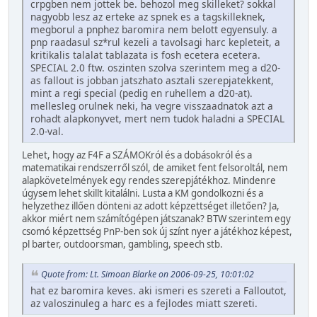
crpgben nem jottek be. behozol meg skilleket? sokkal
nagyobb lesz az erteke az spnek es a tagskilleknek,
megborul a pnphez baromira nem belott egyensuly. a
pnp raadasul sz*rul kezeli a tavolsagi harc kepleteit, a
kritikalis talalat tablazata is fosh ecetera ecetera.
SPECIAL 2.0 ftw. oszinten szolva szerintem meg a d20-
as fallout is jobban jatszhato asztali szerepjatekkent,
mint a regi special (pedig en ruhellem a d20-at).
mellesleg orulnek neki, ha vegre visszaadnatok azt a
rohadt alapkonyvet, mert nem tudok haladni a SPECIAL
2.0-val.
Lehet, hogy az F4F a SZÁMOKról és a dobásokról és a
matematikai rendszerről szól, de amiket fent felsoroltál, nem
alapkövetelmények egy rendes szerepjátékhoz. Mindenre
úgysem lehet skillt kitalálni. Lusta a KM gondolkozni és a
helyzethez illően dönteni az adott képzettséget illetően? Ja,
akkor miért nem számítógépen játszanak? BTW szerintem egy
csomó képzettség PnP-ben sok új színt nyer a játékhoz képest,
pl barter, outdoorsman, gambling, speech stb.
Quote from: Lt. Simoan Blarke on 2006-09-25, 10:01:02
hat ez baromira keves. aki ismeri es szereti a Falloutot,
az valoszinuleg a harc es a fejlodes miatt szereti.