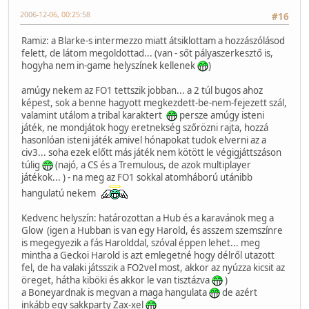
2006-12-06, 00:25:58
#16
Ramiz: a Blarke-s intermezzo miatt átsiklottam a hozzászólásod
felett, de látom megoldottad... (van - sőt pályaszerkesztő is,
hogyha nem in-game helyszínek kellenek
)
amúgy nekem az FO1 tettszik jobban... a 2 túl bugos ahoz
képest, sok a benne hagyott megkezdett-be-nem-fejezett szál,
valamint utálom a tribal karaktert
persze amúgy isteni
játék, ne mondjátok hogy eretnekség szőrözni rajta, hozzá
hasonlóan isteni játék amivel hónapokat tudok elverni az a
civ3... soha ezek előtt más játék nem kötött le végigjáttszáson
túlig
(najó, a CS és a Tremulous, de azok multiplayer
játékok... ) - na meg az FO1 sokkal atomháború utánibb
hangulatú nekem
Kedvenc helyszín: határozottan a Hub és a karavánok meg a
Glow (igen a Hubban is van egy Harold, és asszem szemszínre
is megegyezik a fás Harolddal, szóval éppen lehet... meg
mintha a Geckoi Harold is azt emlegetné hogy délről utazott
fel, de ha valaki játsszik a FO2vel most, akkor az nyúzza kicsit az
öreget, hátha kiböki és akkor le van tisztázva
)
a Boneyardnak is megvan a maga hangulata
de azért
inkább egy sakkparty Zax-xel