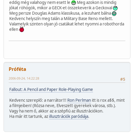
eddig még valahogy nem esett le
Meg azokon is mindig
jókat röhögök, mikor a GECK-et összekeverik a Geckoval
Meg persze Douglas Adams klassikusa, a lezuhant bálna
Kedvenc helyszín meg talán a Military Base Reno mellett.
Valamelyik szinten olyan jó csatákat lehet nyomni a robothorda
ellen
Próféta
2006-09-24, 14:22:28
#5
Fallout: A Pencil and Paper Role-Playing Game
Kedvenc szereplő: a narrátor!!!
Ron Perlman
itt is rox a$$, mint
a filmjeiben! (Rózsa neve, Elveszett gyerekek városa, stb.).
Vagy ha nem ő, akkor az a szépfiú az illusztrációkon.
Ha már itt tartunk, az
illusztrációk paródiája
.