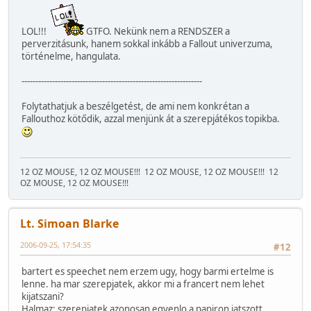
LOL!!!
GTFO. Nekünk nem a RENDSZER a
perverzitásunk, hanem sokkal inkább a Fallout univerzuma,
történelme, hangulata.
-----------------------------------------------------------------
Folytathatjuk a beszélgetést, de ami nem konkrétan a
Fallouthoz kötődik, azzal menjünk át a szerepjátékos topikba.
12 OZ MOUSE, 12 OZ MOUSE!!!
12 OZ MOUSE, 12 OZ MOUSE!!!
12
OZ MOUSE, 12 OZ MOUSE!!!
Lt. Simoan Blarke
2006-09-25, 17:54:35
#12
bartert es speechet nem erzem ugy, hogy barmi ertelme is
lenne. ha mar szerepjatek, akkor mi a francert nem lehet
kijatszani?
Halmaz: szerepjatek azonosan egyenlo a papiron jatszott