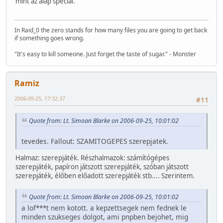
mint az alap special.
In Raid_0 the zero stands for how many files you are going to get back
if something goes wrong.
"It's easy to kill someone. Just forget the taste of sugar." - Monster
Ramiz
2006-09-25, 17:32:37
#11
Quote from: Lt. Simoan Blarke on 2006-09-25, 10:01:02
tevedes. Fallout: SZAMITOGEPES szerepjatek.
Halmaz: szerepjáték. Részhalmazok: számítógépes
szerepjáték, papíron játszott szerepjáték, szóban játszott
szerepjáték, élőben előadott szerepjáték stb.... Szerintem.
Quote from: Lt. Simoan Blarke on 2006-09-25, 10:01:02
a lof***t nem kotott. a kepzettsegek nem fednek le
minden szukseges dolgot, ami pnpben bejohet, mig