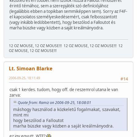
kezdted és én többet nem szólok hozzá a Fallout rendszerét
érintő témához, sem a szerepjáték szó definíciójához
(legalábbis ebben a topikban semmiképpen sem). Sorry az F4F-
el kapcsolatos személyeskedésemért, csak felbosszantott
(vagy inkább ledöbbentett), hogy beszólod a Falloutot és
marha büszke vagy közben a saját kreálmányodra.
12 OZ MOUSE, 12 OZ MOUSE!!!
12 OZ MOUSE, 12 OZ MOUSE!!!
12
OZ MOUSE, 12 OZ MOUSE!!!
Lt. Simoan Blarke
2006-09-25, 18:11:49
#14
csak 1 kerdes. tudom, hogy off. de reszemrol utana le van
zarva:
Quote from: Ramiz on 2006-09-25, 18:08:01
máshogy használod a közkeletű fogalmakat, szavakat,
mint mi
hogy beszólod a Falloutot
marha büszke vagy közben a saját kreálmányodra.
ez igy egyutt, WTF?