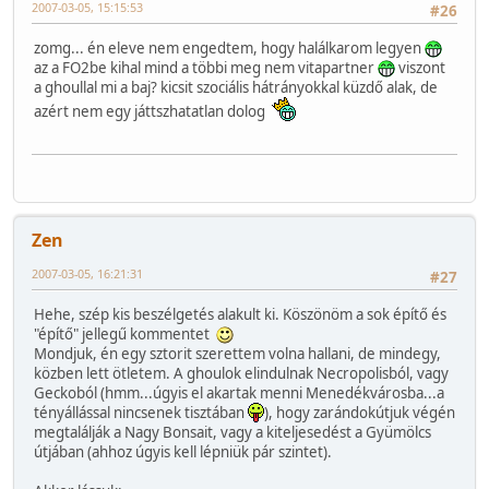
2007-03-05, 15:15:53
#26
zomg... én eleve nem engedtem, hogy halálkarom legyen
az a FO2be kihal mind a többi meg nem vitapartner
viszont
a ghoullal mi a baj? kicsit szociális hátrányokkal küzdő alak, de
azért nem egy játtszhatatlan dolog
Zen
2007-03-05, 16:21:31
#27
Hehe, szép kis beszélgetés alakult ki. Köszönöm a sok építő és
"építő" jellegű kommentet
Mondjuk, én egy sztorit szerettem volna hallani, de mindegy,
közben lett ötletem. A ghoulok elindulnak Necropolisból, vagy
Geckoból (hmm...úgyis el akartak menni Menedékvárosba...a
tényállással nincsenek tisztában
), hogy zarándokútjuk végén
megtalálják a Nagy Bonsait, vagy a kiteljesedést a Gyümölcs
útjában (ahhoz úgyis kell lépniük pár szintet).