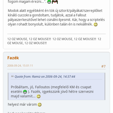
fogom magam érezni...".
Modok alatt egyébként én tök új sztorit/pályákat/szereplőket
kínáló cuccokra gondoltam, tudjátok, azzal a Fallout
pályaszerkesztővel lehet csinálni ilyesmit. Kár, hogy a scriptelés
olyan rohadt bonyolult, különben talán én is nekiállnék.
12 OZ MOUSE, 12 OZ MOUSE!!!
12 OZ MOUSE, 12 OZ MOUSE!!!
12
OZ MOUSE, 12 OZ MOUSE!!!
Fazék
2006-09-24, 15:01:11
#7
Quote from: Ramiz on 2006-09-24, 14:37:44
Próbáltam, jó, Falloutos (megfelelő KM és csapat
esetén
). Fazék, igyekszünk jövő hétre szervezni
majd valamit...
helyes! már várom