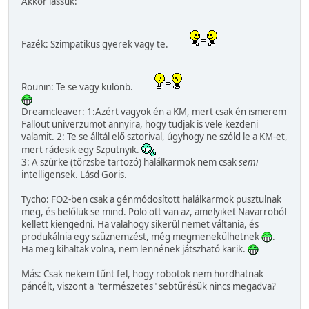
Akkor lássuk:
Fazék: Szimpatikus gyerek vagy te.
Rounin: Te se vagy különb.
Dreamcleaver: 1:Azért vagyok én a KM, mert csak én ismerem
Fallout univerzumot annyira, hogy tudjak is vele kezdeni
valamit. 2: Te se álltál elő sztorival, úgyhogy ne szóld le a KM-et,
mert rádesik egy Szputnyik.
3: A szürke (törzsbe tartozó) halálkarmok nem csak
semi
intelligensek. Lásd Goris.
Tycho: FO2-ben csak a génmódosított halálkarmok pusztulnak
meg, és belőlük se mind. Pölö ott van az, amelyiket Navarroból
kellett kiengedni. Ha valahogy sikerül nemet váltania, és
produkálnia egy szüznemzést, még megmenekülhetnek
.
Ha meg kihaltak volna, nem lennének játszható karik.
Más: Csak nekem tűnt fel, hogy robotok nem hordhatnak
páncélt, viszont a "természetes" sebtűrésük nincs megadva?