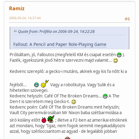
Ramiz
2006-09-24, 14:37:44
#6
Quote from: Próféta on 2006-09-24, 14:22:28
Fallout: A Pencil and Paper Role-Playing Game
Próbáltam, jó, Falloutos (megfelelő KM és csapat esetén
).
Fazék, igyekszünk jövő hétre szervezni majd valamit...
Kedvenc szereplő: a gecko-i mutáns, akinek egy kis fa nőtt ki a
fejéből...
Vagy a robotkutya. Vagy Sulik és a
hihetetlen szövegei.
Kedvenc helyszín: Café Of The Broken Dreams...
A The
Den-t is szeretem meg Gecko-t.
Kedvenc poén: Café Of The Broken Dreams mint helyszín;
Vault City peremvárosában Mr Nixon baba szétbarmolása a
síró kislány előtt
; illetve a F2-ben az amerikai elnöknek
azt mondani, hogy "Igaz, nem fogok semmit megakadályozni
azzal, hogy szétloccsantom az agyad - de legalább jobban