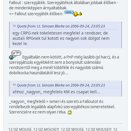
Fallout : szerepjáték. Szerepjátékok általában jobbak élőben -
de mindenképpen árnyaltabbak.
=> Fallout szerepjáték élőben:
Quote from: Lt. Simoan Blarke on 2006-09-24, 23:05:23
egy CRPG-nek tokeletesen megfelel a rendszer, de
asztali RPGnek tul kotott es nagyon sok dolgot nem
kezel le.
Egyáltalán nem kötött, a PnP még lazább (pl harc), és a
szerepjátszás egyébként sem a bonyolult számolási
rendszertől meg a minél többféle és nagyobb számú
dobókocka használatától lesz jó...
Quote from: Lt. Simoan Blarke on 2006-09-24, 23:05:23
ahhoz _nagyon_ megfelelo KM es csapat kell...
_nagyon_ megfelelő = ismeri és szereti a Falloutot és
rendelkezik legalább alapfokú szerepjátékosi ismeretekkel.
Szerencsére ez nem olyan ritka.
12 OZ MOUSE, 12 OZ MOUSE!!!
12 OZ MOUSE, 12 OZ MOUSE!!!
12