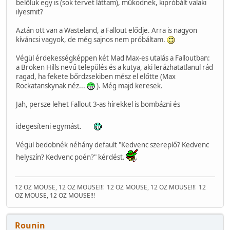
belőlük egy is (sok tervet láttam), működnek, kipróbált valaki
ilyesmit?
Aztán ott van a Wasteland, a Fallout elődje. Arra is nagyon
kíváncsi vagyok, de még sajnos nem próbáltam.
Végül érdekességképpen két Mad Max-es utalás a Falloutban:
a Broken Hills nevű település és a kutya, aki lerázhatatlanul rád
ragad, ha fekete bőrdzsekiben mész el előtte (Max
Rockatanskynak néz...
). Még majd keresek.
Jah, persze lehet Fallout 3-as hírekkel is bombázni és
idegesíteni egymást.
Végül bedobnék néhány default "Kedvenc szereplő? Kedvenc
helyszín? Kedvenc poén?" kérdést.
12 OZ MOUSE, 12 OZ MOUSE!!!
12 OZ MOUSE, 12 OZ MOUSE!!!
12
OZ MOUSE, 12 OZ MOUSE!!!
Rounin