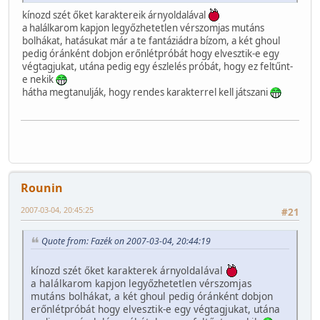
kínozd szét őket karaktereik árnyoldalával
a halálkarom kapjon legyőzhetetlen vérszomjas mutáns
bolhákat, hatásukat már a te fantáziádra bízom, a két ghoul
pedig óránként dobjon erőnlétpróbát hogy elvesztik-e egy
végtagjukat, utána pedig egy észlelés próbát, hogy ez feltűnt-
e nekik
hátha megtanulják, hogy rendes karakterrel kell játszani
Rounin
2007-03-04, 20:45:25
#21
Quote from: Fazék on 2007-03-04, 20:44:19
kínozd szét őket karakterek árnyoldalával
a halálkarom kapjon legyőzhetetlen vérszomjas
mutáns bolhákat, a két ghoul pedig óránként dobjon
erőnlétpróbát hogy elvesztik-e egy végtagjukat, utána