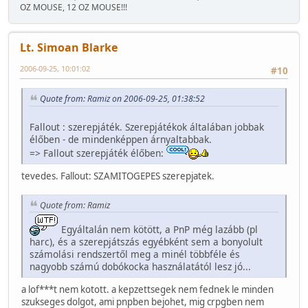
OZ MOUSE, 12 OZ MOUSE!!!
Lt. Simoan Blarke
2006-09-25, 10:01:02
#10
Quote from: Ramiz on 2006-09-25, 01:38:52
Fallout : szerepjáték. Szerepjátékok általában jobbak
élőben - de mindenképpen árnyaltabbak.
=> Fallout szerepjáték élőben:
tevedes. Fallout: SZAMITOGEPES szerepjatek.
Quote from: Ramiz
Egyáltalán nem kötött, a PnP még lazább (pl
harc), és a szerepjátszás egyébként sem a bonyolult
számolási rendszertől meg a minél többféle és
nagyobb számú dobókocka használatától lesz jó...
a lof***t nem kotott. a kepzettsegek nem fednek le minden
szukseges dolgot, ami pnpben bejohet, mig crpgben nem