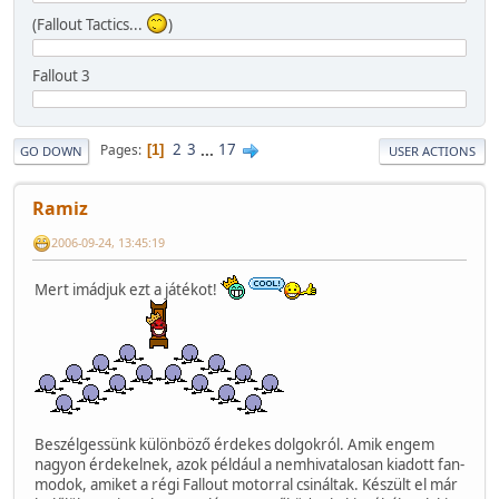
(Fallout Tactics...
)
Fallout 3
2
3
...
17
Pages
1
GO DOWN
USER ACTIONS
Ramiz
2006-09-24, 13:45:19
Mert imádjuk ezt a játékot!
Beszélgessünk különböző érdekes dolgokról. Amik engem
nagyon érdekelnek, azok például a nemhivatalosan kiadott fan-
modok, amiket a régi Fallout motorral csináltak. Készült el már