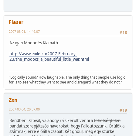
Flaser
2007-03-01, 14:49:07
#18
Az igazi Modoc és Klamath.
http://www.exile.ru/2007-February-
23/the_modocs_a_beautiful_little_war.html
"Logically sound? How laughable. The only thing that people use logic
for is to see what they want to see and disregard what they do not."
Zen
2007-03-04, 20:37:00
#19
Rendben. Szóval, valahogy rá sikerült venni a
tehetségtelen
bandát
szerepjátszós haverokat, hogy Falloutozzunk. Örülök a
számnak, erre előáll a csapat: Két ghoul, meg egy szürke