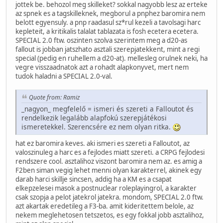
jottek be. behozol meg skilleket? sokkal nagyobb lesz az erteke
az spnek es a tagskilleknek, megborul a pnphez baromira nem
belott egyensuly. a pnp raadasul sz*rul kezeli a tavolsagi harc
kepleteit, a kritikalis talalat tablazata is fosh ecetera ecetera.
SPECIAL 2.0 ftw. oszinten szolva szerintem meg a d20-as
fallout is jobban jatszhato asztali szerepjatekkent, mint a regi
special (pedig en ruhellem a d20-at). mellesleg orulnek neki, ha
vegre visszaadnatok azt a rohadt alapkonyvet, mert nem
tudok haladni a SPECIAL 2.0-val.
Quote from: Ramiz
_nagyon_ megfelelő = ismeri és szereti a Falloutot és
rendelkezik legalább alapfokú szerepjátékosi
ismeretekkel. Szerencsére ez nem olyan ritka.
hat ez baromira keves. aki ismeri es szereti a Falloutot, az
valoszinuleg a harc es a fejlodes miatt szereti. a CRPG fejlodesi
rendszere cool. asztalihoz viszont baromira nem az. es amig a
F2ben siman vegig lehet menni olyan karakterrel, akinek egy
darab harci skillje sincsen, addig ha a KM es a csapat
elkepzelesei masok a postnuclear roleplayingrol, a karakter
csak szopja a pelot jatekrol jatekra. mondom, SPECIAL 2.0 ftw.
azt akartak eredetileg a F3-ba. amit kideritettem belole, az
nekem meglehetosen tetszetos, es egy fokkal jobb asztalihoz,