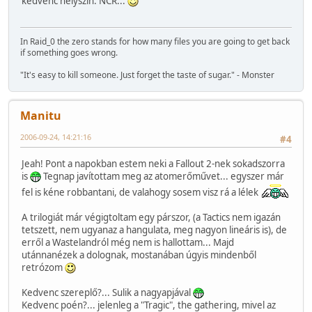
kedvenc helyszin: NCR...
In Raid_0 the zero stands for how many files you are going to get back
if something goes wrong.
"It's easy to kill someone. Just forget the taste of sugar." - Monster
Manitu
2006-09-24, 14:21:16
#4
Jeah! Pont a napokban estem neki a Fallout 2-nek sokadszorra
is
Tegnap javítottam meg az atomerőművet... egyszer már
fel is kéne robbantani, de valahogy sosem visz rá a lélek
A trilogiát már végigtoltam egy párszor, (a Tactics nem igazán
tetszett, nem ugyanaz a hangulata, meg nagyon lineáris is), de
erről a Wastelandról még nem is hallottam... Majd
utánnanézek a dolognak, mostanában úgyis mindenből
retrózom
Kedvenc szereplő?... Sulik a nagyapjával
Kedvenc poén?... jelenleg a "Tragic", the gathering, mivel az