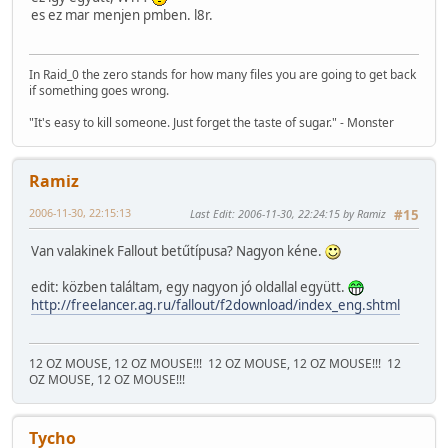
es ez mar menjen pmben. l8r.
In Raid_0 the zero stands for how many files you are going to get back
if something goes wrong.
"It's easy to kill someone. Just forget the taste of sugar." - Monster
Ramiz
2006-11-30, 22:15:13
Last Edit
: 2006-11-30, 22:24:15 by Ramiz
#15
Van valakinek Fallout betűtípusa? Nagyon kéne.
edit: közben találtam, egy nagyon jó oldallal együtt.
http://freelancer.ag.ru/fallout/f2download/index_eng.shtml
12 OZ MOUSE, 12 OZ MOUSE!!!
12 OZ MOUSE, 12 OZ MOUSE!!!
12
OZ MOUSE, 12 OZ MOUSE!!!
Tycho