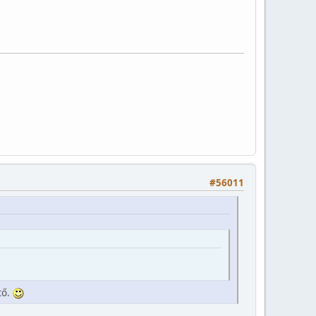
#56011
tő.