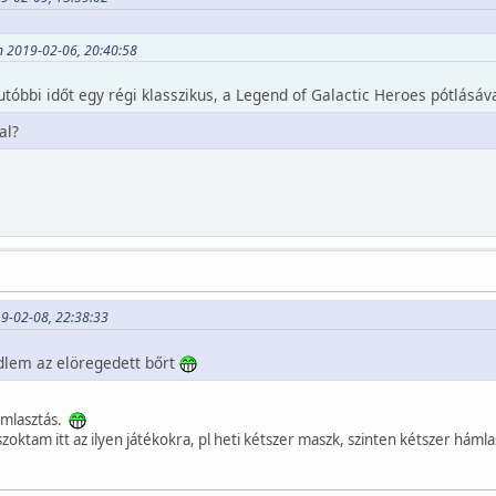
n 2019-02-06, 20:40:58
óbbi időt egy régi klasszikus, a Legend of Galactic Heroes pótlásáva
al?
9-02-08, 22:38:33
dlem az elöregedett bőrt
ámlasztás.
ktam itt az ilyen játékokra, pl heti kétszer maszk, szinten kétszer hámlas