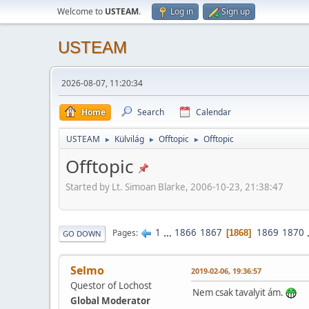
Welcome to
USTEAM
.
Log in
Sign up
USTEAM
2026-08-07, 11:20:34
Home
Search
Calendar
USTEAM
Külvilág
Offtopic
Offtopic
►
►
►
Offtopic
Started by Lt. Simoan Blarke, 2006-10-23, 21:38:47
1
...
1866
1867
1869
1870
Pages
1868
GO DOWN
Selmo
2019-02-06, 19:36:57
Questor of Lochost
Nem csak tavalyit ám.
Global Moderator