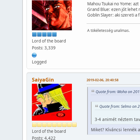
Mahou Tsukai no Yome: azt 
Grand Blue: ezen jót lehet 
Goblin Slayer: aki szereti a f
A tökéletesség unalmas.
Lord of the board
Posts: 3,339
Logged
SaiyaGin
2019-02-06, 20:40:58
Quote from: Moha on 201
Quote from: Selmo on 2
3-4 animét néztem tav
Miket? Kíváncsi lennék 
Lord of the board
Posts: 4,422