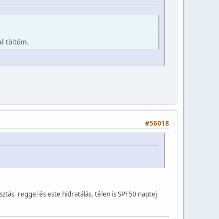
l töltöm.
#56018
ztás, reggel és este hidratálás, télen is SPF50 naptej