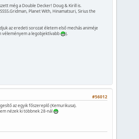
ett még a Double Decker! Doug & Kirill is.
SSS.Gridman, Planet With, Hinamatsuri, Sirius the
mondjuk az eredeti sorozat életem első mechás animéje
z én véleményem a legobjektívabb
).
#56012
gesítő az egyik főszereplő (Kemurikusa).
nem nézek ki többnek 28-nál