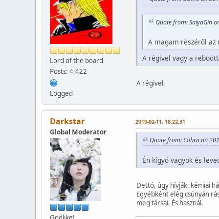
Quote from: SaiyaGin o
A magam részéről az ut
A régivel vagy a reboott
Lord of the board
Posts: 4,422
A régivel.
Logged
Darkstar
2019-02-11, 18:22:31
Global Moderator
Quote from: Cobra on 201
Én kígyó vagyok és leve
Dettó, úgy hívják, kémiai h
Egyébként elég csúnyán rászo
meg társai. És használ.
Godlike!