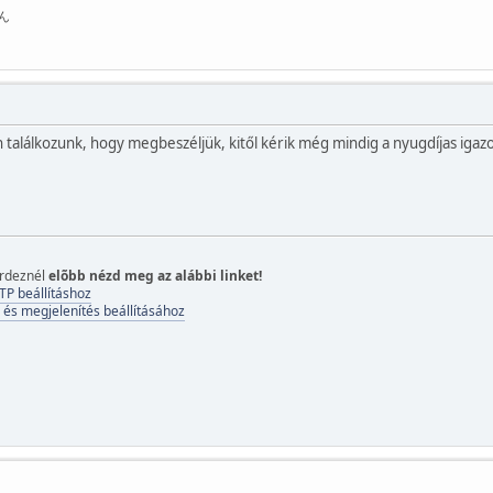
ん
találkozunk, hogy megbeszéljük, kitől kérik még mindig a nyugdíjas igazo
érdeznél
elõbb nézd meg az alábbi linket!
TP beállításhoz
 és megjelenítés beállításához