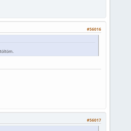
#56016
 töltöm.
#56017