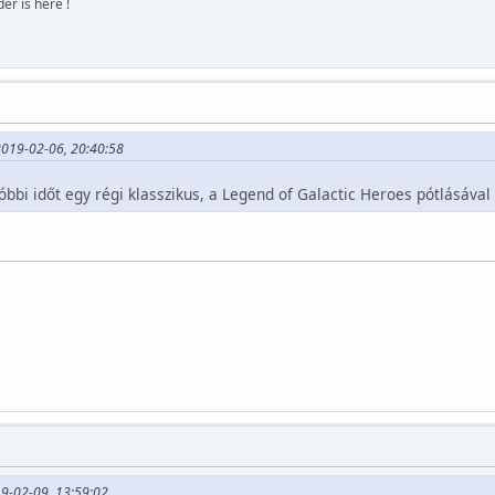
r is here !
2019-02-06, 20:40:58
bbi időt egy régi klasszikus, a Legend of Galactic Heroes pótlásával
9-02-09, 13:59:02