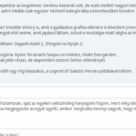
epetése az Angolmois: Genkou Kassenki volt, de ezek mellett nagyon tetsz
 azért inkább csak egyszer nézhető kategóriába a következőket tenném: S
ic! Invisible Victory is, amit a gyalázatos grafika ellenére is élveztem (
 egyik első anime, amit japánul láttam, szóval a nosztalgia miatt aligha a
láttam: Dagashi Kashi 2, Shingeki no Kyojin 3.
egória: Kyoto Teramachi Sanjou no Holmes, Violet Evergarden,
ak jobb részei, de alapvetően osztom Selmo véleményét.
időt egy régi klasszikus, a Legend of Galactic Heroes pótlásával töltöm.
hutamosan, igaz az egyiket valószínűleg hanyagolni fogom, mert elég ide
 ma megjegyezte az egyik ügyfél, amikor megtudta mennyi vagyok, hogy 
r is here !