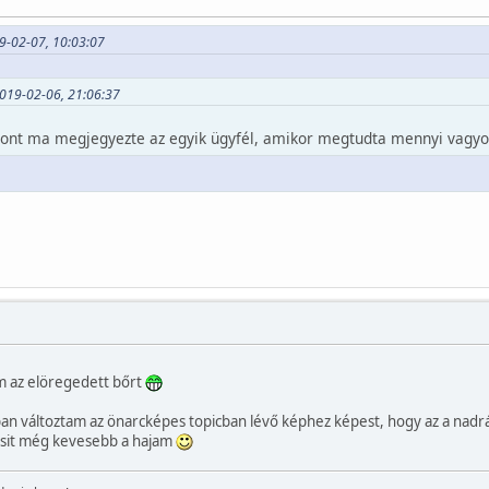
9-02-07, 10:03:07
019-02-06, 21:06:37
 pont ma megjegyezte az egyik ügyfél, amikor megtudta mennyi vagy
m az elöregedett bőrt
an változtam az önarcképes topicban lévő képhez képest, hogy az a nad
csit még kevesebb a hajam