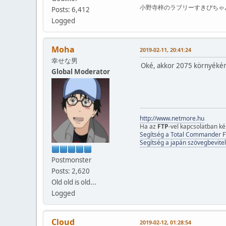
小野寺梓のラブリーすきぴちゃ
Posts: 6,412
Logged
Moha
2019-02-11, 20:41:24
幸せな男
Oké, akkor 2075 környékén 
Global Moderator
http://www.netmore.hu
Ha az
FTP
-vel kapcsolatban k
Segítség a Total Commander F
Segítség a japán szövegbevitel
Postmonster
Posts: 2,620
Old old is old...
Logged
Cloud
2019-02-12, 01:28:54