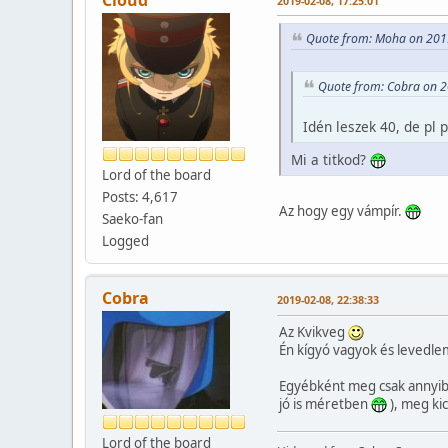
2019-02-08, 17:25:01
Quote from: Moha on 201
Quote from: Cobra on 2
Idén leszek 40, de pl
Mi a titkod?
Lord of the board
Posts: 4,617
Az hogy egy vámpír.
Saeko-fan
Logged
Cobra
2019-02-08, 22:38:33
Az Kvikveg
Én kígyó vagyok és levedle
Egyébként meg csak annyib
jó is méretben
), meg ki
Lord of the board