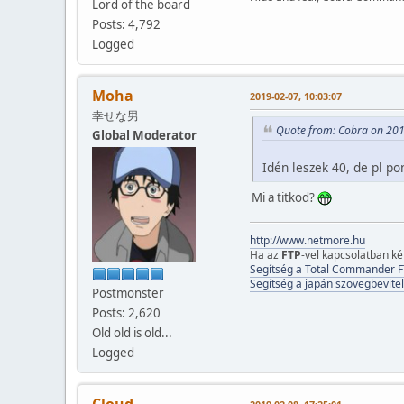
Lord of the board
Posts: 4,792
Logged
Moha
2019-02-07, 10:03:07
幸せな男
Quote from: Cobra on 201
Global Moderator
Idén leszek 40, de pl p
Mi a titkod?
http://www.netmore.hu
Ha az
FTP
-vel kapcsolatban k
Segítség a Total Commander F
Segítség a japán szövegbevitel
Postmonster
Posts: 2,620
Old old is old...
Logged
Cloud