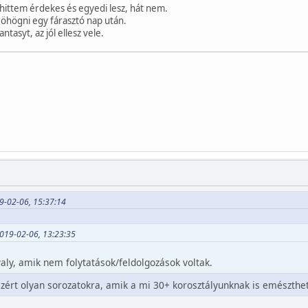
hittem érdekes és egyedi lesz, hát nem.
röhögni egy fárasztó nap után.
antasyt, az jól ellesz vele.
9-02-06, 15:37:14
019-02-06, 13:23:35
aly, amik nem folytatások/feldolgozások voltak.
azért olyan sorozatokra, amik a mi 30+ korosztályunknak is emészthe