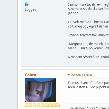
Számomra a tavalyi év megl
A nem rossz, de alapvetően
Logged
Jaeger.
Ott volt még a Fullmetal Pan
volt, meg úgy egyáltalán az
További folytatások, amiket 
"Megnéztem, de minek" kat
Mahou Tsukai no Yome: volt
A magam részéről az utóbbi 
Cobra
2019-02-06, 21:06:37
Én most 6 animét nézek pár
Idén leszek 40, de pl pont
Hide and fear, Cobra Commande