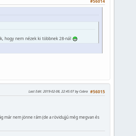
#56014
ok, hogy nem nézek ki többnek 28-nál
Last Edit
: 2019-02-08, 22:45:07 by Cobra
#56015
rág már nem jönne rám (de a rövidujjú még megvan és