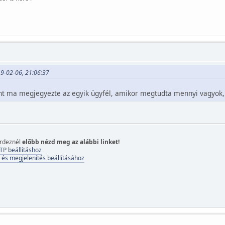
9-02-06, 21:06:37
ont ma megjegyezte az egyik ügyfél, amikor megtudta mennyi vagyok
érdeznél
elõbb nézd meg az alábbi linket!
TP beállításhoz
 és megjelenítés beállításához