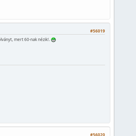
#56019
lványt, mert 60-nak nézik!.
#56020