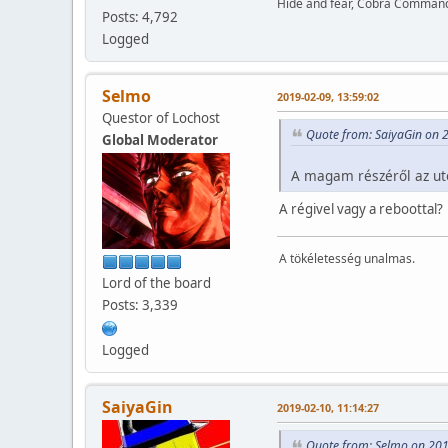
Hide and fear, Cobra Commande
Posts: 4,792
Logged
Selmo
2019-02-09, 13:59:02
Questor of Lochost
Quote from: SaiyaGin on 
Global Moderator
A magam részéről az utó
A régivel vagy a reboottal?
A tökéletesség unalmas.
Lord of the board
Posts: 3,339
Logged
SaiyaGin
2019-02-10, 11:14:27
Quote from: Selmo on 201