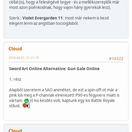
céllal (is), hogy a feleségévé tegye - és a mellékszereplők már
most azon poénkodnak, hogy vajon hány gyerekük lesz).
Szerk.:
Violet Evergarden 11
: most már nekem is kezd
elegem lenni az angstban tocsogásból.
Cloud
2018-04-07, 21:21:18
#10322
Sword Art Online Alternative: Gun Gale Online
1. rész
Alapból szeretem a SAO animéket, de ezt a spin-off-ot már a
pink loli meg a P-channak elnevezett P90-es fegyvere miatt is
vártam.
Jó kis kezdés volt, kaptunk egy kis Battle Royale
stílust.
Cloud