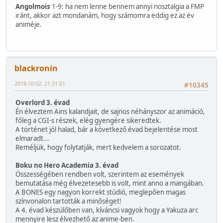
Angolmois
1-9: ha nem lenne bennem annyi nosztalgia a FMP
iránt, akkor azt mondanám, hogy számomra eddig ez az év
animéje.
blackronin
2018-10-02, 21:31:01
#10345
Overlord 3. évad
Én élveztem Ains kalandjait, de sajnos néhányszor az animáció,
főleg a CGI-s részek, elég gyengére sikeredtek.
A történet jól halad, bár a következő évad bejelentése most
elmaradt...
Reméljük, hogy folytatják, mert kedvelem a sorozatot.
Boku no Hero Academia 3. évad
Összességében rendben volt, szerintem az események
bemutatása még élvezetesebb is volt, mint anno a mangában.
A BONES egy nagyon korrekt stúdió, meglepően magas
színvonalon tartották a minőséget!
A 4. évad készülőben van, kíváncsi vagyok hogy a Yakuza arc
mennyire lesz élvezhető az anime-ben.