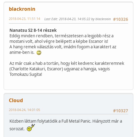
blackronin
2018-04-23, 11:51:14
Last Edit
: 2018-04-23, 14:05:22 by blackronin
#10326
Nanatsu S2 8-14 részek
Eddig minden rendben, természetesen a legjobb rész a
mostani volt, ahol végre belépett a képbe Escanor is!
A hang remek választás volt, imádni fogom a karaktert az
anime-ben is.
Az már csak a hab a tortán, hogy két kedvenc karakteremnek
(Charlotte Katakuri, Escanor) ugyanaz a hangja, vagyis
Tomokazu Sugita!
Cloud
2018-04-24, 14:01:05
#10327
Közben láttam folytatódik a Full Metal Panic. Hiányzott már a
sorozat.