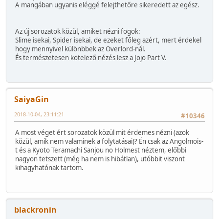
A mangában ugyanis eléggé felejthetőre sikeredett az egész.
Az új sorozatok közül, amiket nézni fogok:
Slime isekai, Spider isekai, de ezeket főleg azért, mert érdekel
hogy mennyivel különbbek az Overlord-nál.
És természetesen kötelező nézés lesz a Jojo Part V.
SaiyaGin
2018-10-04, 23:11:21
#10346
A most véget ért sorozatok közül mit érdemes nézni (azok
közül, amik nem valaminek a folytatásai)? Én csak az Angolmois-
t és a Kyoto Teramachi Sanjou no Holmest néztem, előbbi
nagyon tetszett (még ha nem is hibátlan), utóbbit viszont
kihagyhatónak tartom.
blackronin