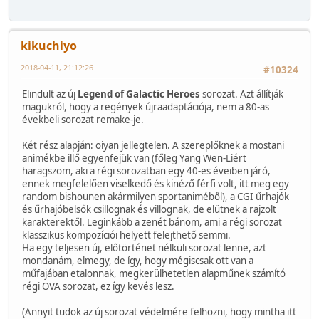
kikuchiyo
2018-04-11, 21:12:26
#10324
Elindult az új
Legend of Galactic Heroes
sorozat. Azt állítják
magukról, hogy a regények újraadaptációja, nem a 80-as
évekbeli sorozat remake-je.
Két rész alapján: oiyan jellegtelen. A szereplőknek a mostani
animékbe illő egyenfejük van (főleg Yang Wen-Liért
haragszom, aki a régi sorozatban egy 40-es éveiben járó,
ennek megfelelően viselkedő és kinéző férfi volt, itt meg egy
random bishounen akármilyen sportaniméből), a CGI űrhajók
és űrhajóbelsők csillognak és villognak, de elütnek a rajzolt
karakterektől. Leginkább a zenét bánom, ami a régi sorozat
klasszikus kompozíciói helyett felejthető semmi.
Ha egy teljesen új, előtörténet nélküli sorozat lenne, azt
mondanám, elmegy, de így, hogy mégiscsak ott van a
műfajában etalonnak, megkerülhetetlen alapműnek számító
régi OVA sorozat, ez így kevés lesz.
(Annyit tudok az új sorozat védelmére felhozni, hogy mintha itt