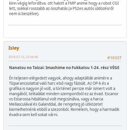
kinn végig lefordítva. ott halott a FMP anime hogy a robot CGI
lett, sokkal rosszabb az összhatás (a PS2es autós üldözésről
nem is beszélve).
Isley
2018-07-13, 23:06:46
#10337
Nanatsu no Taizai: Imashime no Fukkatsu 1-24. rész VÉGE
Én teljesen elégedett vagyok, ahogy adaptálták animére a
Tízparancsolattal való harc első nagy fázisát. Az OP-k és a
grafika is nagyon jó volt, a történet persze már ismert volt a
mangából, telitalálat minden szempontból ez az évad. Escanor
vs Estarossa hibátlanul volt megcsinálva, vagy a harca
Mellasculával és Galanddal, de rengeteg jó ütközetet
kiemelhetnénk ebből a szezonból. Remélem, hogy a harmadik
évadra sem kell sokat várni.