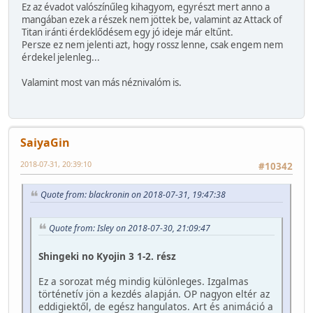
Ez az évadot valószínűleg kihagyom, egyrészt mert anno a
mangában ezek a részek nem jöttek be, valamint az Attack of
Titan iránti érdeklődésem egy jó ideje már eltűnt.
Persze ez nem jelenti azt, hogy rossz lenne, csak engem nem
érdekel jelenleg...
Valamint most van más néznivalóm is.
SaiyaGin
2018-07-31, 20:39:10
#10342
Quote from: blackronin on 2018-07-31, 19:47:38
Quote from: Isley on 2018-07-30, 21:09:47
Shingeki no Kyojin 3 1-2. rész
Ez a sorozat még mindig különleges. Izgalmas
történetív jön a kezdés alapján. OP nagyon eltér az
eddigiektől, de egész hangulatos. Art és animáció a