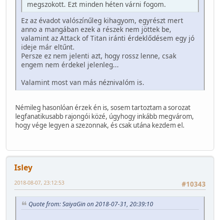
megszokott. Ezt minden héten várni fogom.
Ez az évadot valószínűleg kihagyom, egyrészt mert
anno a mangában ezek a részek nem jöttek be,
valamint az Attack of Titan iránti érdeklődésem egy jó
ideje már eltűnt.
Persze ez nem jelenti azt, hogy rossz lenne, csak
engem nem érdekel jelenleg...
Valamint most van más néznivalóm is.
Némileg hasonlóan érzek én is, sosem tartoztam a sorozat
legfanatikusabb rajongói közé, úgyhogy inkább megvárom,
hogy vége legyen a szezonnak, és csak utána kezdem el.
Isley
2018-08-07, 23:12:53
#10343
Quote from: SaiyaGin on 2018-07-31, 20:39:10