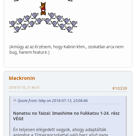
(Amúgy az az érzésem, hogy Kalinin khm., szokatlan arca nem
bug, hanem feature.)
blackronin
2018-07-18, 21:46:01
#10339
Quote from: Isley on 2018-07-13, 23:06:46
Nanatsu no Taizai: Imashime no Fukkatsu 1-24. rész
VÉGE
Én teljesen elégedett vagyok, ahogy adaptálták
animére a Tízparancsolattal való harc első nagy