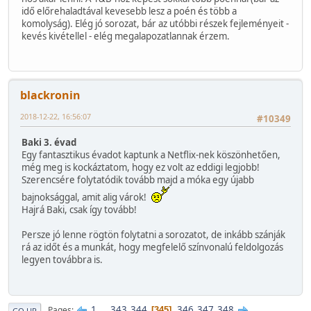
idő előrehaladtával kevesebb lesz a poén és több a
komolyság). Elég jó sorozat, bár az utóbbi részek fejleményeit -
kevés kivétellel - elég megalapozatlannak érzem.
blackronin
2018-12-22, 16:56:07
#10349
Baki 3. évad
Egy fantasztikus évadot kaptunk a Netflix-nek köszönhetően,
még meg is kockáztatom, hogy ez volt az eddigi legjobb!
Szerencsére folytatódik tovább majd a móka egy újabb
bajnoksággal, amit alig várok!
Hajrá Baki, csak így tovább!
Persze jó lenne rögtön folytatni a sorozatot, de inkább szánják
rá az időt és a munkát, hogy megfelelő színvonalú feldolgozás
legyen továbbra is.
1
...
343
344
346
347
348
Pages
345
GO UP