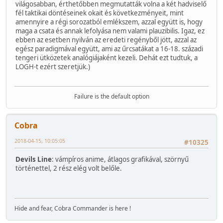
világosabban, érthetőbben megmutatták volna a két hadviselő
fél taktikai döntéseinek okait és következményeit, mint
amennyire a régi sorozatból emlékszem, azzal együtt is, hogy
maga a csata és annak lefolyása nem valami plauzibilis. Igaz, ez
ebben az esetben nyilván az eredeti regényből jött, azzal az
egész paradigmával együtt, ami az űrcsatákat a 16-18. századi
tengeri ütközetek analógiájaként kezeli. Dehát ezt tudtuk, a
LOGH-t ezért szeretjük.)
Failure is the default option
Cobra
2018-04-15, 10:05:05
#10325
Devils Line
: vámpíros anime, átlagos grafikával, szörnyű
történettel, 2 rész elég volt belőle.
Hide and fear, Cobra Commander is here !