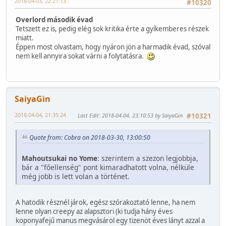
2018-04-03, 22:21:13
#10320
Overlord második évad
Tetszett ez is, pedig elég sok kritika érte a gyíkemberes részek
miatt.
Éppen most olvastam, hogy nyáron jön a harmadik évad, szóval
nem kell annyira sokat várni a folytatásra.
SaiyaGin
2018-04-04, 21:35:24
Last Edit
: 2018-04-04, 23:10:53 by SaiyaGin
#10321
Quote from: Cobra on 2018-03-30, 13:00:50
Mahoutsukai no Yome
: szerintem a szezon legjobbja,
bár a "főellenség" pont kimaradhatott volna, nélküle
még jobb is lett volan a történet.
A hatodik résznél járok, egész szórakoztató lenne, ha nem
lenne olyan creepy az alapsztori (ki tudja hány éves
koponyafejű manus megvásárol egy tizenöt éves lányt azzal a