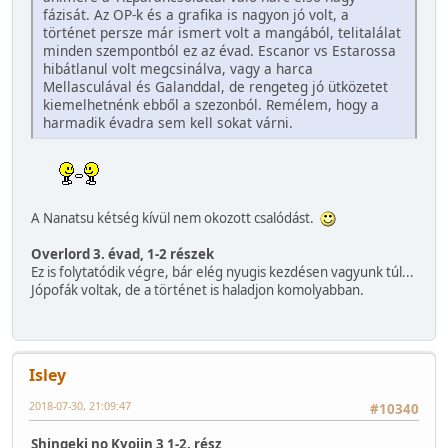
fázisát. Az OP-k és a grafika is nagyon jó volt, a
történet persze már ismert volt a mangából, telitalálat
minden szempontból ez az évad. Escanor vs Estarossa
hibátlanul volt megcsinálva, vagy a harca
Mellasculával és Galanddal, de rengeteg jó ütközetet
kiemelhetnénk ebből a szezonból. Remélem, hogy a
harmadik évadra sem kell sokat várni.
A Nanatsu kétség kívül nem okozott csalódást.
Overlord 3. évad, 1-2 részek
Ez is folytatódik végre, bár elég nyugis kezdésen vagyunk túl...
Jópofák voltak, de a történet is haladjon komolyabban.
Isley
2018-07-30, 21:09:47
#10340
Shingeki no Kyojin 3 1-2. rész