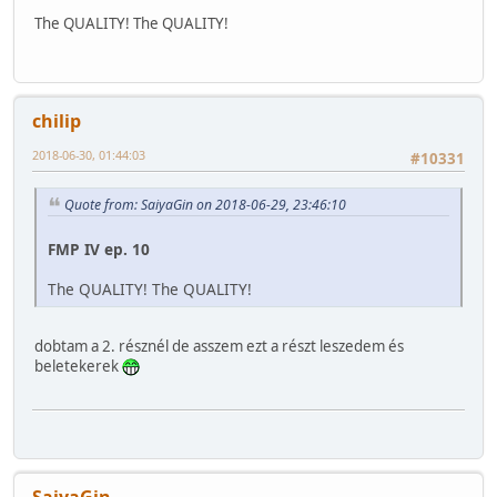
The QUALITY! The QUALITY!
chilip
2018-06-30, 01:44:03
#10331
Quote from: SaiyaGin on 2018-06-29, 23:46:10
FMP IV ep. 10
The QUALITY! The QUALITY!
dobtam a 2. résznél de asszem ezt a részt leszedem és
beletekerek
SaiyaGin