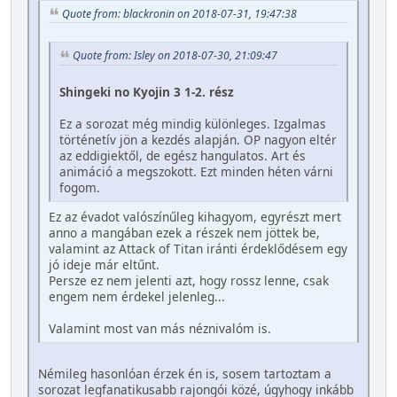
Quote from: blackronin on 2018-07-31, 19:47:38
Quote from: Isley on 2018-07-30, 21:09:47
Shingeki no Kyojin 3 1-2. rész
Ez a sorozat még mindig különleges. Izgalmas
történetív jön a kezdés alapján. OP nagyon eltér
az eddigiektől, de egész hangulatos. Art és
animáció a megszokott. Ezt minden héten várni
fogom.
Ez az évadot valószínűleg kihagyom, egyrészt mert
anno a mangában ezek a részek nem jöttek be,
valamint az Attack of Titan iránti érdeklődésem egy
jó ideje már eltűnt.
Persze ez nem jelenti azt, hogy rossz lenne, csak
engem nem érdekel jelenleg...
Valamint most van más néznivalóm is.
Némileg hasonlóan érzek én is, sosem tartoztam a
sorozat legfanatikusabb rajongói közé, úgyhogy inkább