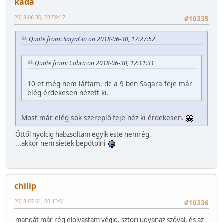
kada
2018-06-30, 23:59:17
#10335
Quote from: SaiyaGin on 2018-06-30, 17:27:52
Quote from: Cobra on 2018-06-30, 12:11:31
10-et még nem láttam, de a 9-ben Sagara feje már
elég érdekesen nézett ki.
Most már elég sok szereplő feje néz ki érdekesen.
Öttől nyolcig habzsoltam egyik este nemrég.
...akkor nem sietek bepótolni
chilip
2018-07-01, 00:13:01
#10336
mangát már rég elolvastam végig. sztori ugyanaz szóval, és az