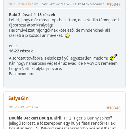
2018-10-06, 14:28:09
Last Edit
: 2018-11-25, 11:39:14 by blackronin
#10347
Baki 3. évad, 1-15 részek
Lehet, hogy már mosik topicban írtam, de a Netflix támogatott
új sorozat atomkirályság!
Harcművészet rajongóknak kötelező, de mindenkinek aki
szereti a jó küzdős anime-eket.
edit:
16-22 részek
A sorozat továbbra is elsőosztályú, egyszerűen imádom!
Kár, hogy hamarosan véget ér az évad, de NAGYON remélem,
hogy a Netflix folytatja jövőre.
Ez a minimum.
SaiyaGin
2018-12-19, 20:14:54
#10348
Double Decker! Doug & Kirill
1-12: Tiger & Bunny spinoff
jellegű sorozat, a főszerepben egy hülye fiatal rendőrrel, aki
hős akar lenni. A T&B-hoz képest sokkal több poénnal (bár az