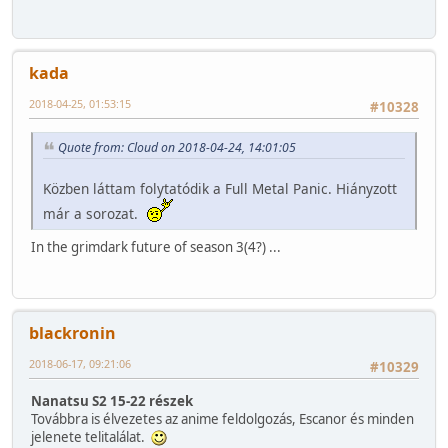
kada
2018-04-25, 01:53:15
#10328
Quote from: Cloud on 2018-04-24, 14:01:05
Közben láttam folytatódik a Full Metal Panic. Hiányzott
már a sorozat.
In the grimdark future of season 3(4?) ...
blackronin
2018-06-17, 09:21:06
#10329
Nanatsu S2 15-22 részek
Továbbra is élvezetes az anime feldolgozás, Escanor és minden
jelenete telitalálat.