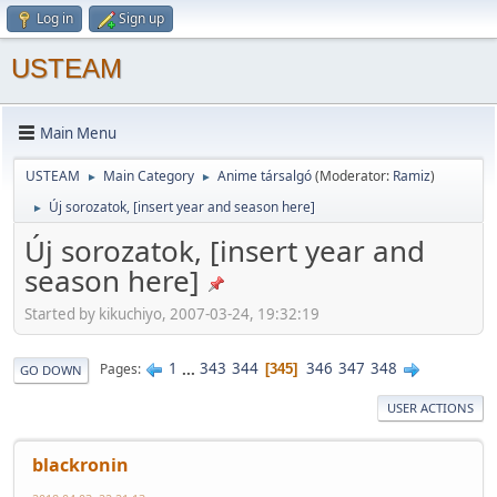
Log in
Sign up
USTEAM
Main Menu
USTEAM
Main Category
Anime társalgó
(Moderator:
Ramiz
)
►
►
Új sorozatok, [insert year and season here]
►
Új sorozatok, [insert year and
season here]
Started by kikuchiyo, 2007-03-24, 19:32:19
1
...
343
344
346
347
348
Pages
345
GO DOWN
USER ACTIONS
blackronin