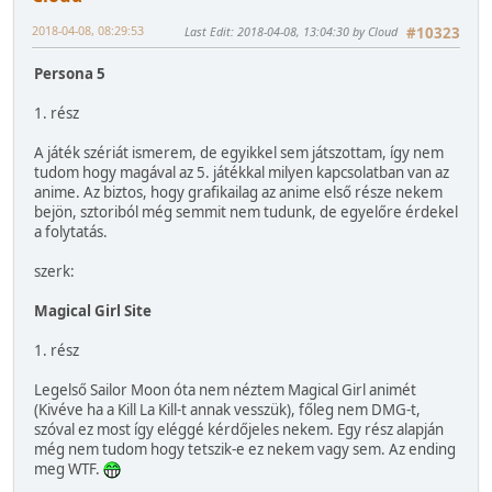
2018-04-08, 08:29:53
Last Edit
: 2018-04-08, 13:04:30 by Cloud
#10323
Persona 5
1. rész
A játék szériát ismerem, de egyikkel sem játszottam, így nem
tudom hogy magával az 5. játékkal milyen kapcsolatban van az
anime. Az biztos, hogy grafikailag az anime első része nekem
bejön, sztoriból még semmit nem tudunk, de egyelőre érdekel
a folytatás.
szerk:
Magical Girl Site
1. rész
Legelső Sailor Moon óta nem néztem Magical Girl animét
(Kivéve ha a Kill La Kill-t annak vesszük), főleg nem DMG-t,
szóval ez most így eléggé kérdőjeles nekem. Egy rész alapján
még nem tudom hogy tetszik-e ez nekem vagy sem. Az ending
meg WTF.