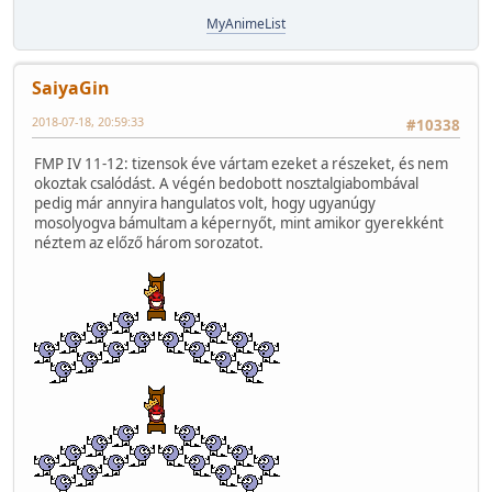
MyAnimeList
SaiyaGin
2018-07-18, 20:59:33
#10338
FMP IV 11-12: tizensok éve vártam ezeket a részeket, és nem
okoztak csalódást. A végén bedobott nosztalgiabombával
pedig már annyira hangulatos volt, hogy ugyanúgy
mosolyogva bámultam a képernyőt, mint amikor gyerekként
néztem az előző három sorozatot.