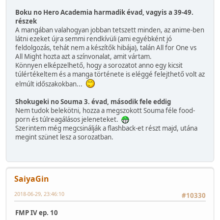
Boku no Hero Academia harmadik évad, vagyis a 39-49.
részek
A mangában valahogyan jobban tetszett minden, az anime-ben
látni ezeket újra semmi rendkívüli (ami egyébként jó
feldolgozás, tehát nem a készítők hibája), talán All for One vs
All Might hozta azt a színvonalat, amit vártam.
Könnyen elképzelhető, hogy a sorozatot anno egy kicsit
túlértékeltem és a manga története is eléggé felejthető volt az
elmúlt időszakokban...
Shokugeki no Souma 3. évad, második fele eddig
Nem tudok belekötni, hozza a megszokott Souma féle food-
porn és túlreagálásos jeleneteket.
Szerintem még megcsinálják a flashback-et részt majd, utána
megint szünet lesz a sorozatban.
SaiyaGin
2018-06-29, 23:46:10
#10330
FMP IV ep. 10