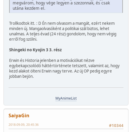
megvárom, hogy vége legyen a szezonnak, és csak
utána kezdem el.
Trollkodtok itt. : D Én nem olvasom a mangát, ezért nekem
minden új. Mangaolvasóként a politikai szál biztos, lehet
unalmas. A teljes évad (24 rész) gondolom, hogy nem végig
erről fog szólni.
Shingeki no Kyojin 3 3. rész
Erwin és Historia jelenben a motivációkat nézve
egybekapcsolódó háttértörténete tetszett, valamint az, hogy
kezd alakot ölteni Erwin nagy terve. Az új OP pedig egyre
jobban bejön.
MyAnimeList
SaiyaGin
2018-09-09, 20:45:36
#10344