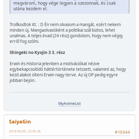
megvárom, hogy vége legyen a szezonnak, és csak
utána kezdem el.
Trollkodtok itt. : D Én nem olvasom a mangát, ezért nekem
minden új. Mangaolvasóként a politikai szál biztos, lehet
unalmas. A teljes évad (24 rész) gondolom, hogy nem végig
erről fog szólni.
Shingeki no Kyojin 3 3. rész
Erwin és Historia jelenben a motivációkat nézve
egybekapcsolódó háttértörténete tetszett, valamint az, hogy
kezd alakot ölteni Erwin nagy terve. Az új OP pedig egyre
jobban bejön.
MyAnimeList
SaiyaGin
2018-09-09, 20:45:36
#10344