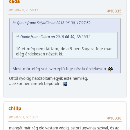
kada
2018-06-30, 23:59:17
#10335
Quote from: SaiyaGin on 2018-06-30, 17:27:52
Quote from: Cobra on 2018-06-30, 12:11:31
10-et még nem láttam, de a 9-ben Sagara feje már
elég érdekesen nézett ki.
Most már elég sok szereplő feje néz ki érdekesen.
Öttől nyolcig habzsoltam egyik este nemrég.
...akkor nem sietek bepótolni
chilip
2018-07-01, 00:13:01
#10336
mangát már rég elolvastam végig. sztori ugyanaz szóval, és az