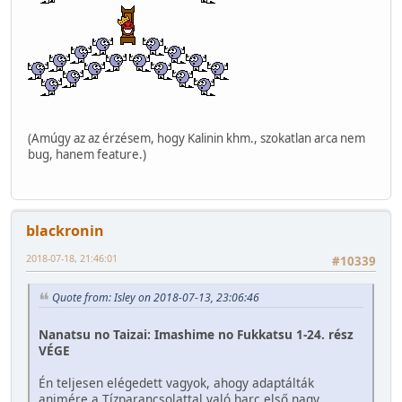
(Amúgy az az érzésem, hogy Kalinin khm., szokatlan arca nem
bug, hanem feature.)
blackronin
2018-07-18, 21:46:01
#10339
Quote from: Isley on 2018-07-13, 23:06:46
Nanatsu no Taizai: Imashime no Fukkatsu 1-24. rész
VÉGE
Én teljesen elégedett vagyok, ahogy adaptálták
animére a Tízparancsolattal való harc első nagy