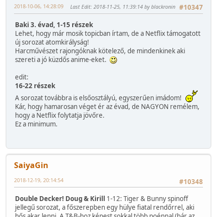
2018-10-06, 14:28:09
Last Edit
: 2018-11-25, 11:39:14 by blackronin
#10347
Baki 3. évad, 1-15 részek
Lehet, hogy már mosik topicban írtam, de a Netflix támogatott
új sorozat atomkirályság!
Harcművészet rajongóknak kötelező, de mindenkinek aki
szereti a jó küzdős anime-eket.
edit:
16-22 részek
A sorozat továbbra is elsőosztályú, egyszerűen imádom!
Kár, hogy hamarosan véget ér az évad, de NAGYON remélem,
hogy a Netflix folytatja jövőre.
Ez a minimum.
SaiyaGin
2018-12-19, 20:14:54
#10348
Double Decker! Doug & Kirill
1-12: Tiger & Bunny spinoff
jellegű sorozat, a főszerepben egy hülye fiatal rendőrrel, aki
hős akar lenni. A T&B-hoz képest sokkal több poénnal (bár az