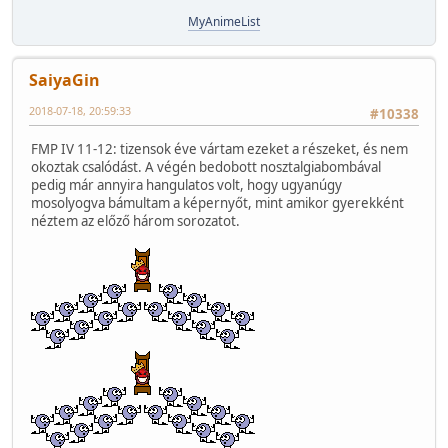
MyAnimeList
SaiyaGin
2018-07-18, 20:59:33
#10338
FMP IV 11-12: tizensok éve vártam ezeket a részeket, és nem
okoztak csalódást. A végén bedobott nosztalgiabombával
pedig már annyira hangulatos volt, hogy ugyanúgy
mosolyogva bámultam a képernyőt, mint amikor gyerekként
néztem az előző három sorozatot.