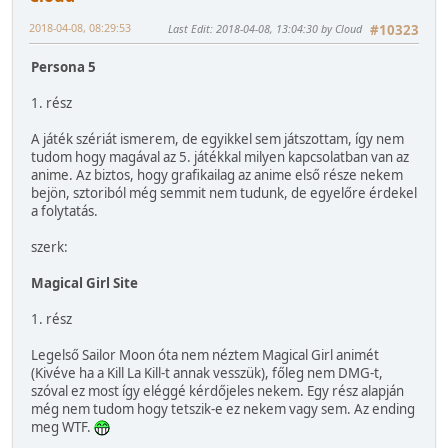
2018-04-08, 08:29:53
Last Edit
: 2018-04-08, 13:04:30 by Cloud
#10323
Persona 5
1. rész
A játék szériát ismerem, de egyikkel sem játszottam, így nem
tudom hogy magával az 5. játékkal milyen kapcsolatban van az
anime. Az biztos, hogy grafikailag az anime első része nekem
bejön, sztoriból még semmit nem tudunk, de egyelőre érdekel
a folytatás.
szerk:
Magical Girl Site
1. rész
Legelső Sailor Moon óta nem néztem Magical Girl animét
(Kivéve ha a Kill La Kill-t annak vesszük), főleg nem DMG-t,
szóval ez most így eléggé kérdőjeles nekem. Egy rész alapján
még nem tudom hogy tetszik-e ez nekem vagy sem. Az ending
meg WTF.