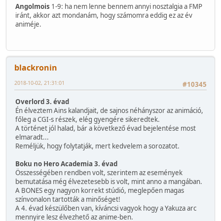
Angolmois
1-9: ha nem lenne bennem annyi nosztalgia a FMP
iránt, akkor azt mondanám, hogy számomra eddig ez az év
animéje.
blackronin
2018-10-02, 21:31:01
#10345
Overlord 3. évad
Én élveztem Ains kalandjait, de sajnos néhányszor az animáció,
főleg a CGI-s részek, elég gyengére sikeredtek.
A történet jól halad, bár a következő évad bejelentése most
elmaradt...
Reméljük, hogy folytatják, mert kedvelem a sorozatot.
Boku no Hero Academia 3. évad
Összességében rendben volt, szerintem az események
bemutatása még élvezetesebb is volt, mint anno a mangában.
A BONES egy nagyon korrekt stúdió, meglepően magas
színvonalon tartották a minőséget!
A 4. évad készülőben van, kíváncsi vagyok hogy a Yakuza arc
mennyire lesz élvezhető az anime-ben.