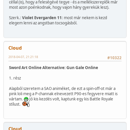
céllal (is), hogy a feleségévé tegye - és a mellékszereplők már
most azon poénkodnak, hogy vajon hány gyerekük lesz).
Szerk.:
Violet Evergarden 11
: most már nekem is kezd
elegem lenni az angstban tocsogásból.
Cloud
2018-04-07, 21:21:18
#10322
Sword Art Online Alternative: Gun Gale Online
1. rész
Alapból szeretem a SAO animéket, de ezt a spin-off-ot már a
pink loli meg a P-channak elnevezett P90-es fegyvere miatt is
vártam.
Jó kis kezdés volt, kaptunk egy kis Battle Royale
stílust.
Cloud