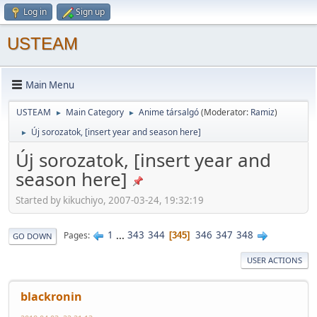
Log in
Sign up
USTEAM
Main Menu
USTEAM
Main Category
Anime társalgó
(Moderator:
Ramiz
)
►
►
Új sorozatok, [insert year and season here]
►
Új sorozatok, [insert year and
season here]
Started by kikuchiyo, 2007-03-24, 19:32:19
1
...
343
344
346
347
348
Pages
345
GO DOWN
USER ACTIONS
blackronin