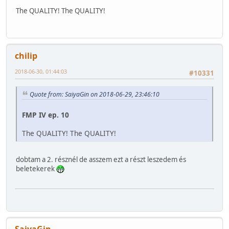
The QUALITY! The QUALITY!
chilip
2018-06-30, 01:44:03
#10331
Quote from: SaiyaGin on 2018-06-29, 23:46:10
FMP IV ep. 10
The QUALITY! The QUALITY!
dobtam a 2. résznél de asszem ezt a részt leszedem és
beletekerek
SaiyaGin