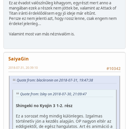
Ez az évadot valószínűleg kihagyom, egyrészt mert anno a
mangában ezek a részek nem jöttek be, valamint az Attack of
Titan iránti érdeklődésem egy jó ideje már eltűnt.
Persze ez nem jelenti azt, hogy rossz lenne, csak engem nem
érdekel jelenleg...
Valamint most van más néznivalóm is.
SaiyaGin
2018-07-31, 20:39:10
#10342
Quote from: blackronin on 2018-07-31, 19:47:38
Quote from: Isley on 2018-07-30, 21:09:47
Shingeki no Kyojin 3 1-2. rész
Ez a sorozat még mindig különleges. Izgalmas
történetív jön a kezdés alapján. OP nagyon eltér az
eddigiektől, de egész hangulatos. Art és animáció a