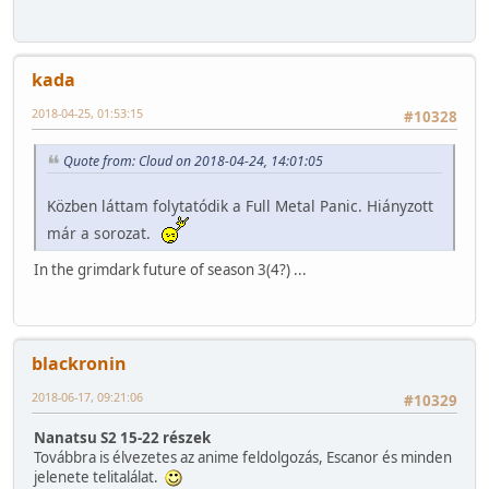
kada
2018-04-25, 01:53:15
#10328
Quote from: Cloud on 2018-04-24, 14:01:05
Közben láttam folytatódik a Full Metal Panic. Hiányzott
már a sorozat.
In the grimdark future of season 3(4?) ...
blackronin
2018-06-17, 09:21:06
#10329
Nanatsu S2 15-22 részek
Továbbra is élvezetes az anime feldolgozás, Escanor és minden
jelenete telitalálat.