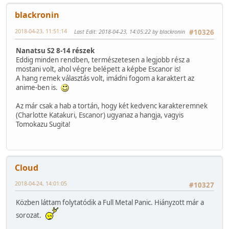
blackronin
2018-04-23, 11:51:14
Last Edit
: 2018-04-23, 14:05:22 by blackronin
#10326
Nanatsu S2 8-14 részek
Eddig minden rendben, természetesen a legjobb rész a
mostani volt, ahol végre belépett a képbe Escanor is!
A hang remek választás volt, imádni fogom a karaktert az
anime-ben is.
Az már csak a hab a tortán, hogy két kedvenc karakteremnek
(Charlotte Katakuri, Escanor) ugyanaz a hangja, vagyis
Tomokazu Sugita!
Cloud
2018-04-24, 14:01:05
#10327
Közben láttam folytatódik a Full Metal Panic. Hiányzott már a
sorozat.