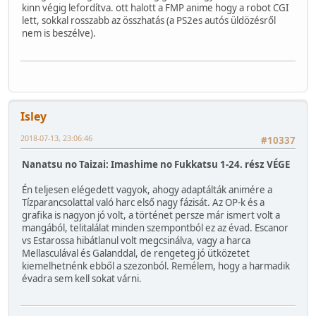
kinn végig lefordítva. ott halott a FMP anime hogy a robot CGI
lett, sokkal rosszabb az összhatás (a PS2es autós üldözésről
nem is beszélve).
Isley
2018-07-13, 23:06:46
#10337
Nanatsu no Taizai: Imashime no Fukkatsu 1-24. rész VÉGE
Én teljesen elégedett vagyok, ahogy adaptálták animére a
Tízparancsolattal való harc első nagy fázisát. Az OP-k és a
grafika is nagyon jó volt, a történet persze már ismert volt a
mangából, telitalálat minden szempontból ez az évad. Escanor
vs Estarossa hibátlanul volt megcsinálva, vagy a harca
Mellasculával és Galanddal, de rengeteg jó ütközetet
kiemelhetnénk ebből a szezonból. Remélem, hogy a harmadik
évadra sem kell sokat várni.