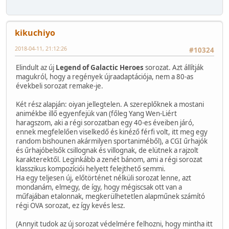
kikuchiyo
2018-04-11, 21:12:26
#10324
Elindult az új
Legend of Galactic Heroes
sorozat. Azt állítják
magukról, hogy a regények újraadaptációja, nem a 80-as
évekbeli sorozat remake-je.
Két rész alapján: oiyan jellegtelen. A szereplőknek a mostani
animékbe illő egyenfejük van (főleg Yang Wen-Liért
haragszom, aki a régi sorozatban egy 40-es éveiben járó,
ennek megfelelően viselkedő és kinéző férfi volt, itt meg egy
random bishounen akármilyen sportaniméből), a CGI űrhajók
és űrhajóbelsők csillognak és villognak, de elütnek a rajzolt
karakterektől. Leginkább a zenét bánom, ami a régi sorozat
klasszikus kompozíciói helyett felejthető semmi.
Ha egy teljesen új, előtörténet nélküli sorozat lenne, azt
mondanám, elmegy, de így, hogy mégiscsak ott van a
műfajában etalonnak, megkerülhetetlen alapműnek számító
régi OVA sorozat, ez így kevés lesz.
(Annyit tudok az új sorozat védelmére felhozni, hogy mintha itt