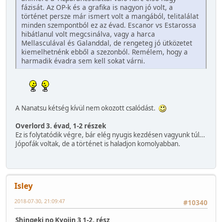
fázisát. Az OP-k és a grafika is nagyon jó volt, a
történet persze már ismert volt a mangából, telitalálat
minden szempontból ez az évad. Escanor vs Estarossa
hibátlanul volt megcsinálva, vagy a harca
Mellasculával és Galanddal, de rengeteg jó ütközetet
kiemelhetnénk ebből a szezonból. Remélem, hogy a
harmadik évadra sem kell sokat várni.
A Nanatsu kétség kívül nem okozott csalódást.
Overlord 3. évad, 1-2 részek
Ez is folytatódik végre, bár elég nyugis kezdésen vagyunk túl...
Jópofák voltak, de a történet is haladjon komolyabban.
Isley
2018-07-30, 21:09:47
#10340
Shingeki no Kyojin 3 1-2. rész