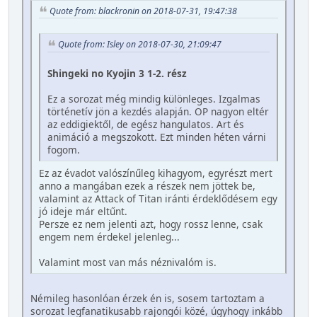
Quote from: blackronin on 2018-07-31, 19:47:38
Quote from: Isley on 2018-07-30, 21:09:47
Shingeki no Kyojin 3 1-2. rész
Ez a sorozat még mindig különleges. Izgalmas
történetív jön a kezdés alapján. OP nagyon eltér
az eddigiektől, de egész hangulatos. Art és
animáció a megszokott. Ezt minden héten várni
fogom.
Ez az évadot valószínűleg kihagyom, egyrészt mert
anno a mangában ezek a részek nem jöttek be,
valamint az Attack of Titan iránti érdeklődésem egy
jó ideje már eltűnt.
Persze ez nem jelenti azt, hogy rossz lenne, csak
engem nem érdekel jelenleg...
Valamint most van más néznivalóm is.
Némileg hasonlóan érzek én is, sosem tartoztam a
sorozat legfanatikusabb rajongói közé, úgyhogy inkább