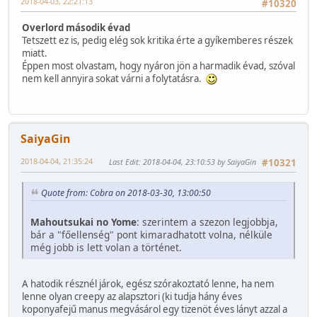
2018-04-03, 22:21:13
#10320
Overlord második évad
Tetszett ez is, pedig elég sok kritika érte a gyíkemberes részek
miatt.
Éppen most olvastam, hogy nyáron jön a harmadik évad, szóval
nem kell annyira sokat várni a folytatásra.
SaiyaGin
2018-04-04, 21:35:24
Last Edit
: 2018-04-04, 23:10:53 by SaiyaGin
#10321
Quote from: Cobra on 2018-03-30, 13:00:50
Mahoutsukai no Yome
: szerintem a szezon legjobbja,
bár a "főellenség" pont kimaradhatott volna, nélküle
még jobb is lett volan a történet.
A hatodik résznél járok, egész szórakoztató lenne, ha nem
lenne olyan creepy az alapsztori (ki tudja hány éves
koponyafejű manus megvásárol egy tizenöt éves lányt azzal a