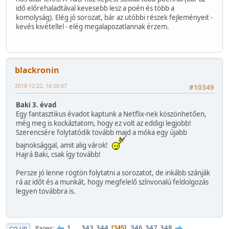
idő előrehaladtával kevesebb lesz a poén és több a
komolyság). Elég jó sorozat, bár az utóbbi részek fejleményeit -
kevés kivétellel - elég megalapozatlannak érzem.
blackronin
2018-12-22, 16:56:07
#10349
Baki 3. évad
Egy fantasztikus évadot kaptunk a Netflix-nek köszönhetően,
még meg is kockáztatom, hogy ez volt az eddigi legjobb!
Szerencsére folytatódik tovább majd a móka egy újabb
bajnoksággal, amit alig várok!
Hajrá Baki, csak így tovább!
Persze jó lenne rögtön folytatni a sorozatot, de inkább szánják
rá az időt és a munkát, hogy megfelelő színvonalú feldolgozás
legyen továbbra is.
1
...
343
344
346
347
348
Pages
345
GO UP