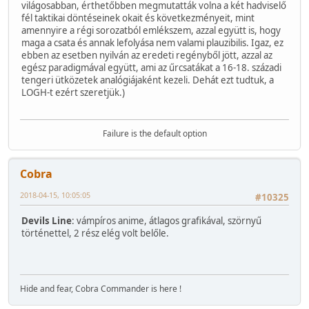
világosabban, érthetőbben megmutatták volna a két hadviselő
fél taktikai döntéseinek okait és következményeit, mint
amennyire a régi sorozatból emlékszem, azzal együtt is, hogy
maga a csata és annak lefolyása nem valami plauzibilis. Igaz, ez
ebben az esetben nyilván az eredeti regényből jött, azzal az
egész paradigmával együtt, ami az űrcsatákat a 16-18. századi
tengeri ütközetek analógiájaként kezeli. Dehát ezt tudtuk, a
LOGH-t ezért szeretjük.)
Failure is the default option
Cobra
2018-04-15, 10:05:05
#10325
Devils Line
: vámpíros anime, átlagos grafikával, szörnyű
történettel, 2 rész elég volt belőle.
Hide and fear, Cobra Commander is here !