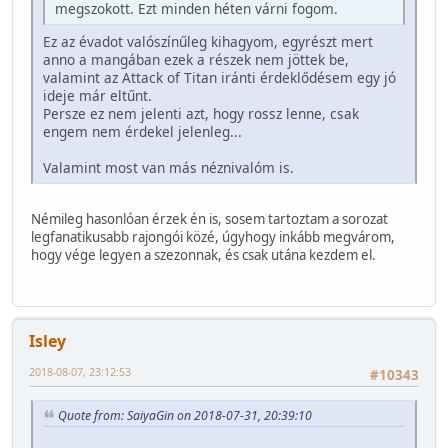
megszokott. Ezt minden héten várni fogom.
Ez az évadot valószínűleg kihagyom, egyrészt mert
anno a mangában ezek a részek nem jöttek be,
valamint az Attack of Titan iránti érdeklődésem egy jó
ideje már eltűnt.
Persze ez nem jelenti azt, hogy rossz lenne, csak
engem nem érdekel jelenleg...
Valamint most van más néznivalóm is.
Némileg hasonlóan érzek én is, sosem tartoztam a sorozat
legfanatikusabb rajongói közé, úgyhogy inkább megvárom,
hogy vége legyen a szezonnak, és csak utána kezdem el.
Isley
2018-08-07, 23:12:53
#10343
Quote from: SaiyaGin on 2018-07-31, 20:39:10