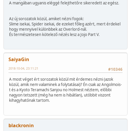
A mangában ugyanis eléggé felejthetőre sikeredett az egész.
Az új sorozatok közül, amiket nézni fogok:
Slime isekai, Spider isekai, de ezeket főleg azért, mert érdekel
hogy mennyivel különbbek az Overlord-nál.
És természetesen kötelező nézés lesz a Jojo Part V.
SaiyaGin
2018-10-04, 23:11:21
#10346
A most véget ért sorozatok közül mit érdemes nézni (azok
közül, amik nem valaminek a folytatásai)? Én csak az Angolmois-
t és a Kyoto Teramachi Sanjou no Holmest néztem, előbbi
nagyon tetszett (még ha nem is hibátlan), utóbbit viszont
kihagyhatónak tartom.
blackronin