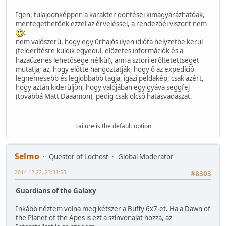
Igen, tulajdonképpen a karakter döntései kimagyarázhatóak,
mentegethetőek ezzel az érveléssel, a rendezőéi viszont nem
:
nem valószerű, hogy egy űrhajós ilyen idióta helyzetbe kerül
(felderítésre küldik egyedül, előzetes információk és a
hazaüzenés lehetősége nélkül), ami a sztori erőltetettségét
mutatja; az, hogy előtte hangoztatják, hogy ő az expedíció
legnemesebb és legjobbabb tagja, igazi példakép, csak azért,
hogy aztán kiderüljön, hogy valójában egy gyáva seggfej
(továbbá Matt Daaamon), pedig csak olcsó hatásvadászat.
Failure is the default option
Selmo
Questor of Lochost
Global Moderator
2014-12-22, 23:31:55
#8393
Guardians of the Galaxy
Inkább néztem volna meg kétszer a Buffy 6x7-et. Ha a Dawn of
the Planet of the Apes is ezt a színvonalat hozza, az