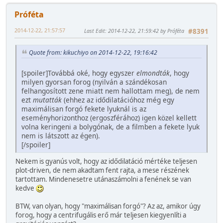
Próféta
2014-12-22, 21:57:57
Last Edit
: 2014-12-22, 21:59:42 by Próféta
#8391
Quote from: kikuchiyo on 2014-12-22, 19:16:42
[spoiler]Továbbá oké, hogy egyszer
elmondták
, hogy
milyen gyorsan forog (nyilván a szándékosan
felhangosított zene miatt nem hallottam meg), de nem
ezt
mutatták
(ehhez az idődilatációhoz még egy
maximálisan forgó fekete lyuknál is az
eseményhorizonthoz (ergoszférához) igen közel kellett
volna keringeni a bolygónak, de a filmben a fekete lyuk
nem is látszott az égen).
[/spoiler]
Nekem is gyanús volt, hogy az idődilatáció mértéke teljesen
plot-driven, de nem akadtam fent rajta, a mese részének
tartottam. Mindenesetre utánaszámolni a fenének se van
kedve
BTW, van olyan, hogy "maximálisan forgó"? Az az, amikor úgy
forog, hogy a centrifugális erő már teljesen kiegyenlíti a