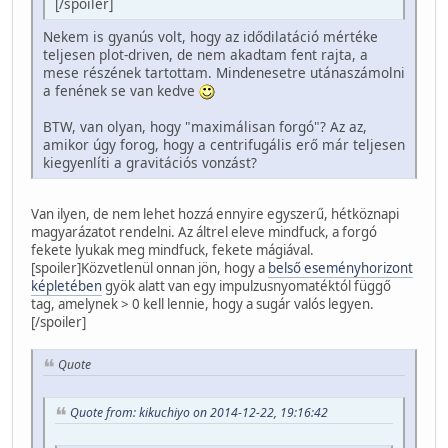
[/spoiler]
Nekem is gyanús volt, hogy az idődilatáció mértéke
teljesen plot-driven, de nem akadtam fent rajta, a
mese részének tartottam. Mindenesetre utánaszámolni
a fenének se van kedve
BTW, van olyan, hogy "maximálisan forgó"? Az az,
amikor úgy forog, hogy a centrifugális erő már teljesen
kiegyenlíti a gravitációs vonzást?
Van ilyen, de nem lehet hozzá ennyire egyszerű, hétköznapi
magyarázatot rendelni. Az áltrel eleve mindfuck, a forgó
fekete lyukak meg mindfuck, fekete mágiával.
[spoiler]Közvetlenül onnan jön, hogy a
belső eseményhorizont
képletében
gyök alatt van egy impulzusnyomatéktól függő
tag, amelynek > 0 kell lennie, hogy a sugár valós legyen.
[/spoiler]
Quote
Quote from: kikuchiyo on 2014-12-22, 19:16:42