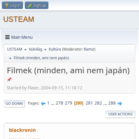
Log in
Sign up
USTEAM
Main Menu
USTEAM
Külvilág
Kultúra
(Moderator:
Ramiz
)
►
►
Filmek (minden, ami nem japán)
►
Filmek (minden, ami nem japán)
Started by Flaser, 2004-09-15, 11:18:12
1
...
278
279
281
282
...
288
Pages
280
GO DOWN
USER ACTIONS
blackronin