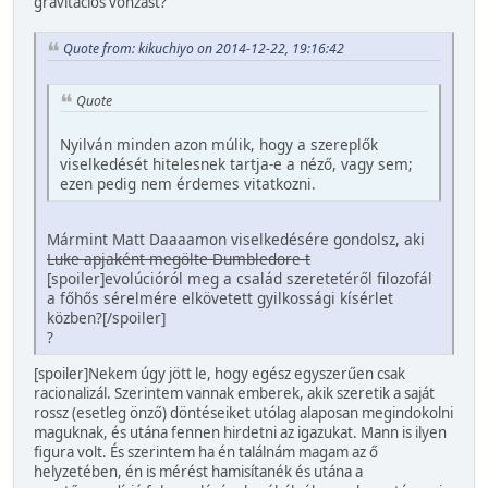
gravitációs vonzást?
Quote from: kikuchiyo on 2014-12-22, 19:16:42
Quote
Nyilván minden azon múlik, hogy a szereplők
viselkedését hitelesnek tartja-e a néző, vagy sem;
ezen pedig nem érdemes vitatkozni.
Mármint Matt Daaaamon viselkedésére gondolsz, aki
Luke apjaként megölte Dumbledore-t
[spoiler]evolúcióról meg a család szeretetéről filozofál
a főhős sérelmére elkövetett gyilkossági kísérlet
közben?[/spoiler]
?
[spoiler]Nekem úgy jött le, hogy egész egyszerűen csak
racionalizál. Szerintem vannak emberek, akik szeretik a saját
rossz (esetleg önző) döntéseiket utólag alaposan megindokolni
maguknak, és utána fennen hirdetni az igazukat. Mann is ilyen
figura volt. És szerintem ha én találnám magam az ő
helyzetében, én is mérést hamisítanék és utána a