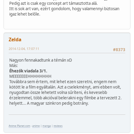
Pedig azt is csak egy concept art támasztotta alá.
Itt is sok art van, ezért gondolom, hogy valamennyi biztosan
igaz lehet belőle.
Zelda
2014-12-04, 17:07:11
#8373
Nagyon fennakadtunk a témán xD
Más:
Éhezők viadala 3/1.
MEEEEEEEHHHHHHHH
Továbbra sem értem, mit lehet ezen szeretni, engem nem
kötött le a film egyáltalán. Azt a cselekményt, ami ebben volt,
nyugodtan össze lehetett volna sűríteni, és kevesebb
érzelemmel, több akcióval belerakni egy filmbe a tervezett 2.
helyett... A magyar szinkron pedig botrány.
Anime-Planet.com
-
anime
|
manga
|
reviews