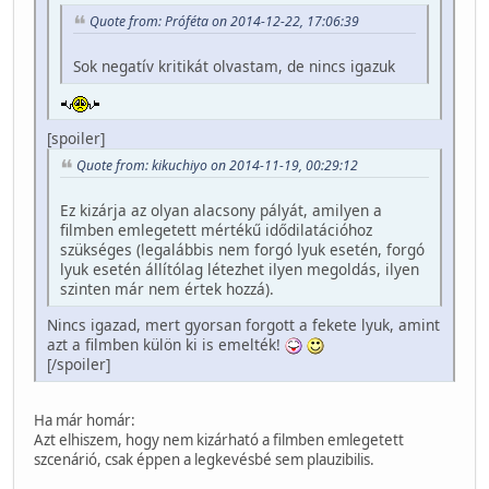
Quote from: Próféta on 2014-12-22, 17:06:39
Sok negatív kritikát olvastam, de nincs igazuk
[spoiler]
Quote from: kikuchiyo on 2014-11-19, 00:29:12
Ez kizárja az olyan alacsony pályát, amilyen a
filmben emlegetett mértékű idődilatációhoz
szükséges (legalábbis nem forgó lyuk esetén, forgó
lyuk esetén állítólag létezhet ilyen megoldás, ilyen
szinten már nem értek hozzá).
Nincs igazad, mert gyorsan forgott a fekete lyuk, amint
azt a filmben külön ki is emelték!
[/spoiler]
Ha már homár:
Azt elhiszem, hogy nem kizárható a filmben emlegetett
szcenárió, csak éppen a legkevésbé sem plauzibilis.