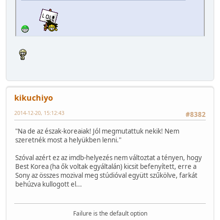
kikuchiyo
2014-12-20, 15:12:43
#8382
"Na de az észak-koreaiak! Jól megmutattuk nekik! Nem
szeretnék most a helyükben lenni."
Szóval azért ez az imdb-helyezés nem változtat a tényen, hogy
Best Korea (ha ők voltak egyáltalán) kicsit befenyített, erre a
Sony az összes mozival meg stúdióval együtt szűkölve, farkát
behúzva kullogott el...
Failure is the default option