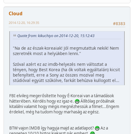
Cloud
2014-12-20, 16:29:35
#8383
Quote from: kikuchiyo on 2014-12-20, 15:12:43
"Na de az észak-koreaiak! Jól megmutattuk nekik! Nem
szeretnék most a helyükben lenni."
Szóval azért ez az imdb-helyezés nem változtat a
tényen, hogy Best Korea (ha ők voltak egyáltalán) kicsit
befenyített, erre a Sony az összes mozival meg
stúdióval együtt szűkölve, farkát behúzva kullogott el...
FBI elvileg megerősítette hogy É-Koreai van a támadások
hátterében. Kérdés hogy ez igaz-e.
Állítólag próbálnak
kitalálni valamit hogy mégis megnézhessük a filmet...Engem
érdekel, még ha tudom hogy marhaság az egész.
BTW vajon IMDB így hagyja majd az adatlapot?
Az a
rengeteg 10/10 biztos kiakaszt pár embert.