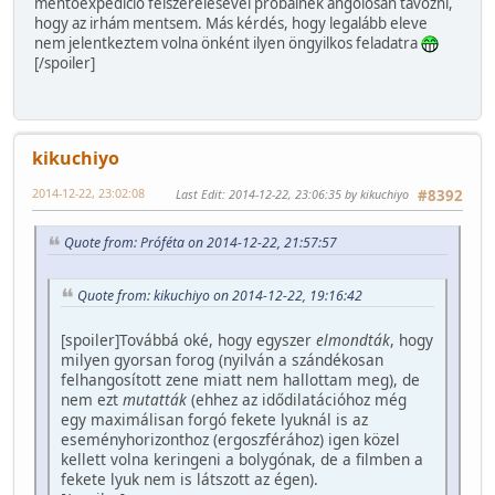
mentőexpedíció felszerelésével próbálnék angolosan távozni,
hogy az irhám mentsem. Más kérdés, hogy legalább eleve
nem jelentkeztem volna önként ilyen öngyilkos feladatra
[/spoiler]
kikuchiyo
2014-12-22, 23:02:08
Last Edit
: 2014-12-22, 23:06:35 by kikuchiyo
#8392
Quote from: Próféta on 2014-12-22, 21:57:57
Quote from: kikuchiyo on 2014-12-22, 19:16:42
[spoiler]Továbbá oké, hogy egyszer
elmondták
, hogy
milyen gyorsan forog (nyilván a szándékosan
felhangosított zene miatt nem hallottam meg), de
nem ezt
mutatták
(ehhez az idődilatációhoz még
egy maximálisan forgó fekete lyuknál is az
eseményhorizonthoz (ergoszférához) igen közel
kellett volna keringeni a bolygónak, de a filmben a
fekete lyuk nem is látszott az égen).