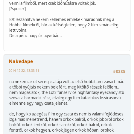
venni a filmből, mert csak időhúzásra voltak jók.
[/spoiler]
Ezt leszámítva nekem kellemes emlékek maradnak meg a
Hobbit filmekről, bár az kétségtelen, hogy 2 film simán elég
lett volna.
De a pénz nagy úr ugyebár...
Nakedape
2014-12-22, 13:33:11
#8385
na nekem az öt sereg csatája volt az első hobbit ami zavart már.
a többi nyújtás nekem belefért, meg kitöltő részek felőlem..
nem magaslatok, the Lotr fanservice highfantasy eyecandy stb
szóval a harmadik rész, elvileg egy film katartikus lezárásának
elmenne egy nagy csata jelenet,
de, hogy kb az egész film egy csata és nem is valami fejlődéses
izgalmas menetrend, hanem orkok balról, orkok jobbról orkok
balról, orkok lentről, orkok sarokról, orkok balról, orkok
fentről, orkok hegyen, orkok jégen orkok hóban, orokok