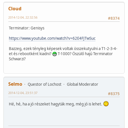
Cloud
2014-12-04, 22:32:56
#8374
Terminator: Genisys
https://www.youtube.com/watch?v=62E4FJTwSuc
Bazzeg, ezek tényleg képesek voltak összekutyulni a T1-2-3-4-
et és rebootként kiadni?
T-1000? Öszülő hajú Terminator
Schwarzi?
Selmo
Questor of Lochost
Global Moderator
2014-12-04, 23:51:37
#8375
Hé, hé, ha a jó részeket hagyták meg, még jó is lehet.