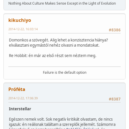
Nothing About Culture Makes Sense Except in the Light of Evolution
kikuchiyo
2014-12-22, 16:03:14
#8386
Domonkos a szövegét. Alig lehet a konzisztencia hiánya?
elválasztani egymástól nehéz olvasni a mondatokat.
Re Hobbit: én már az első részt sem néztem meg.
Failure is the default option
Próféta
2014-12-22, 17:06:39
#8387
Interstellar
Egészen remek volt. Sok negatív kritikát olvastam, de nincs
igazuk: én reálisnak találtam a szereplők jellemét. Számomra