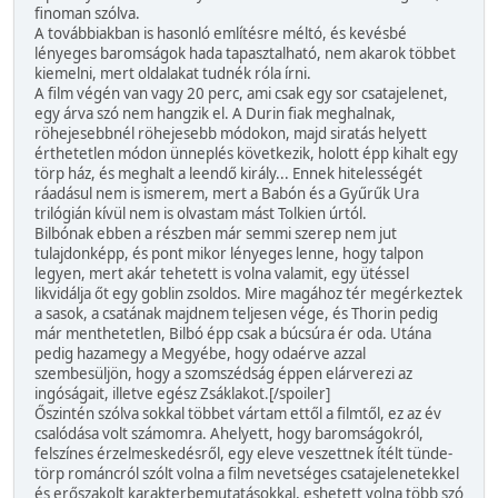
finoman szólva.
A továbbiakban is hasonló említésre méltó, és kevésbé
lényeges baromságok hada tapasztalható, nem akarok többet
kiemelni, mert oldalakat tudnék róla írni.
A film végén van vagy 20 perc, ami csak egy sor csatajelenet,
egy árva szó nem hangzik el. A Durin fiak meghalnak,
röhejesebbnél röhejesebb módokon, majd siratás helyett
érthetetlen módon ünneplés következik, holott épp kihalt egy
törp ház, és meghalt a leendő király... Ennek hitelességét
ráadásul nem is ismerem, mert a Babón és a Gyűrűk Ura
trilógián kívül nem is olvastam mást Tolkien úrtól.
Bilbónak ebben a részben már semmi szerep nem jut
tulajdonképp, és pont mikor lényeges lenne, hogy talpon
legyen, mert akár tehetett is volna valamit, egy ütéssel
likvidálja őt egy goblin zsoldos. Mire magához tér megérkeztek
a sasok, a csatának majdnem teljesen vége, és Thorin pedig
már menthetetlen, Bilbó épp csak a búcsúra ér oda. Utána
pedig hazamegy a Megyébe, hogy odaérve azzal
szembesüljön, hogy a szomszédság éppen elárverezi az
ingóságait, illetve egész Zsáklakot.[/spoiler]
Őszintén szólva sokkal többet vártam ettől a filmtől, ez az év
csalódása volt számomra. Ahelyett, hogy baromságokról,
felszínes érzelmeskedésről, egy eleve veszettnek ítélt tünde-
törp románcról szólt volna a film nevetséges csatajelenetekkel
és erőszakolt karakterbemutatásokkal, eshetett volna több szó