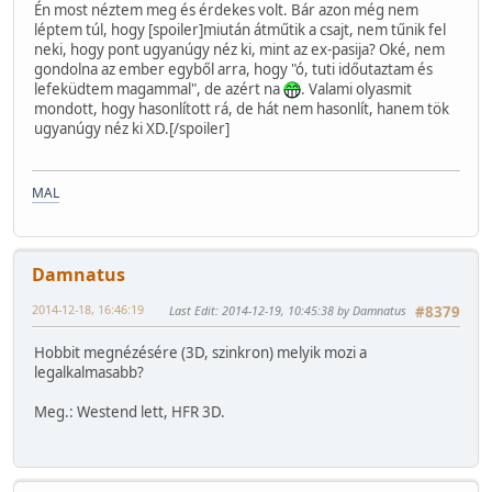
Én most néztem meg és érdekes volt. Bár azon még nem
léptem túl, hogy [spoiler]miután átműtik a csajt, nem tűnik fel
neki, hogy pont ugyanúgy néz ki, mint az ex-pasija? Oké, nem
gondolna az ember egyből arra, hogy "ó, tuti időutaztam és
lefeküdtem magammal", de azért na
. Valami olyasmit
mondott, hogy hasonlított rá, de hát nem hasonlít, hanem tök
ugyanúgy néz ki XD.[/spoiler]
MAL
Damnatus
2014-12-18, 16:46:19
Last Edit
: 2014-12-19, 10:45:38 by Damnatus
#8379
Hobbit megnézésére (3D, szinkron) melyik mozi a
legalkalmasabb?
Meg.: Westend lett, HFR 3D.