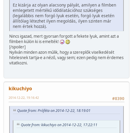
Ez kizárja az olyan alacsony pályát, amilyen a filmben
emlegetett mértékű idődilatációhoz szükséges
(legalábbis nem forgó lyuk esetén, forgó lyuk esetén
állítólag létezhet ilyen megoldás, ilyen szinten már
nem értek hozzá).
Nincs igazad, mert gyorsan forgott a fekete lyuk, amint azt a
filmben külön ki is emelték!
[/spoiler]
Nyilván minden azon múlik, hogy a szereplők viselkedését
hitelesnek tartja-e a néző, vagy sem; ezen pedig nem érdemes
vitatkozni.
kikuchiyo
2014-12-22, 19:16:42
#8390
Quote from: Próféta on 2014-12-22, 18:19:01
Quote from: kikuchiyo on 2014-12-22, 17:22:11