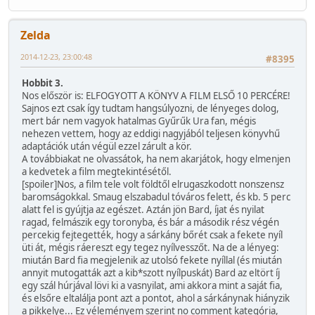
Zelda
2014-12-23, 23:00:48
#8395
Hobbit 3.
Nos először is: ELFOGYOTT A KÖNYV A FILM ELSŐ 10 PERCÉRE!
Sajnos ezt csak így tudtam hangsúlyozni, de lényeges dolog,
mert bár nem vagyok hatalmas Gyűrűk Ura fan, mégis
nehezen vettem, hogy az eddigi nagyjából teljesen könyvhű
adaptációk után végül ezzel zárult a kör.
A továbbiakat ne olvassátok, ha nem akarjátok, hogy elmenjen
a kedvetek a film megtekintésétől.
[spoiler]Nos, a film tele volt földtől elrugaszkodott nonszensz
baromságokkal. Smaug elszabadul tóváros felett, és kb. 5 perc
alatt fel is gyújtja az egészet. Aztán jön Bard, íjat és nyilat
ragad, felmászik egy toronyba, és bár a második rész végén
percekig fejtegették, hogy a sárkány bőrét csak a fekete nyíl
üti át, mégis ráereszt egy tegez nyílvesszőt. Na de a lényeg:
miután Bard fia megjelenik az utolsó fekete nyíllal (és miután
annyit mutogatták azt a kib*szott nyílpuskát) Bard az eltört íj
egy szál húrjával lövi ki a vasnyilat, ami akkora mint a saját fia,
és elsőre eltalálja pont azt a pontot, ahol a sárkánynak hiányzik
a pikkelye... Ez véleményem szerint no comment kategória,