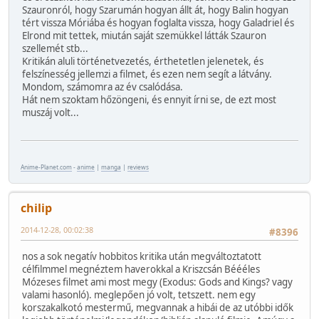
Szauronról, hogy Szarumán hogyan állt át, hogy Balin hogyan
tért vissza Móriába és hogyan foglalta vissza, hogy Galadriel és
Elrond mit tettek, miután saját szemükkel látták Szauron
szellemét stb...
Kritikán aluli történetvezetés, érthetetlen jelenetek, és
felszínesség jellemzi a filmet, és ezen nem segít a látvány.
Mondom, számomra az év csalódása.
Hát nem szoktam hőzöngeni, és ennyit írni se, de ezt most
muszáj volt...
Anime-Planet.com
-
anime
|
manga
|
reviews
chilip
2014-12-28, 00:02:38
#8396
nos a sok negatív hobbitos kritika után megváltoztatott
célfilmmel megnéztem haverokkal a Kriszcsán Béééles
Mózeses filmet ami most megy (Exodus: Gods and Kings? vagy
valami hasonló). meglepően jó volt, tetszett. nem egy
korszakalkotó mestermű, megvannak a hibái de az utóbbi idők