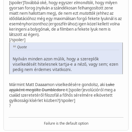
[spoiler]Továbbá oké, hogy egyszer
elmondták
, hogy milyen
gyorsan forog (nyilván a szándékosan felhangosított zene
miatt nem hallottam meg), de nem ezt
mutatták
(ehhez az
idődilatációhoz még egy maximálisan forgó fekete lyuknál is az
eseményhorizonthoz (ergoszférához) igen közel kellett volna
keringeni a bolygónak, de a filmben a fekete lyuk nem is
látszott az égen).
[/spoiler]
Quote
Nyilván minden azon múlik, hogy a szereplők
viselkedését hitelesnek tartja-e a néző, vagy sem; ezen
pedig nem érdemes vitatkozni.
Mármint Matt Daaaamon viselkedésére gondolsz, aki
Luke
apjaként megölte Dumbledore-t
[spoiler]evolúcióról meg a
család szeretetéről filozofál a főhős sérelmére elkövetett
gyilkossági kísérlet közben?[/spoiler]
?
Failure is the default option