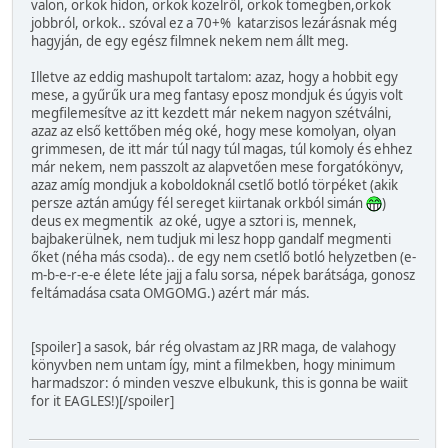
valon, orkok hídon, orkok közelről, orkok tömegben,orkok
jobbról, orkok.. szóval ez a 70+% katarzisos lezárásnak még
hagyján, de egy egész filmnek nekem nem állt meg.
Illetve az eddig mashupolt tartalom: azaz, hogy a hobbit egy
mese, a gyűrűk ura meg fantasy eposz mondjuk és úgyis volt
megfilemesítve az itt kezdett már nekem nagyon szétválni,
azaz az első kettőben még oké, hogy mese komolyan, olyan
grimmesen, de itt már túl nagy túl magas, túl komoly és ehhez
már nekem, nem passzolt az alapvetően mese forgatókönyv,
azaz amíg mondjuk a koboldoknál csetlő botló törpéket (akik
persze aztán amúgy fél sereget kiirtanak orkból simán
)
deus ex megmentik az oké, ugye a sztori is, mennek,
bajbakerülnek, nem tudjuk mi lesz hopp gandalf megmenti
őket (néha más csoda).. de egy nem csetlő botló helyzetben (e-
m-b-e-r-e-e élete léte jajj a falu sorsa, népek barátsága, gonosz
feltámadása csata OMGOMG.) azért már más.
[spoiler] a sasok, bár rég olvastam az JRR maga, de valahogy
könyvben nem untam így, mint a filmekben, hogy minimum
harmadszor: ó minden veszve elbukunk, this is gonna be waiit
for it EAGLES!)[/spoiler]