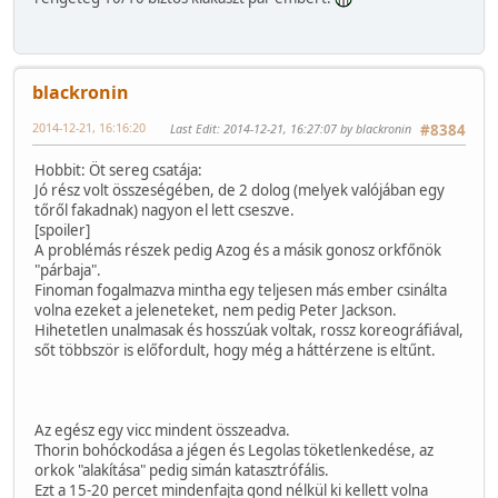
blackronin
2014-12-21, 16:16:20
Last Edit
: 2014-12-21, 16:27:07 by blackronin
#8384
Hobbit: Öt sereg csatája:
Jó rész volt összeségében, de 2 dolog (melyek valójában egy
tőről fakadnak) nagyon el lett cseszve.
[spoiler]
A problémás részek pedig Azog és a másik gonosz orkfőnök
"párbaja".
Finoman fogalmazva mintha egy teljesen más ember csinálta
volna ezeket a jeleneteket, nem pedig Peter Jackson.
Hihetetlen unalmasak és hosszúak voltak, rossz koreográfiával,
sőt többször is előfordult, hogy még a háttérzene is eltűnt.
Az egész egy vicc mindent összeadva.
Thorin bohóckodása a jégen és Legolas töketlenkedése, az
orkok "alakítása" pedig simán katasztrófális.
Ezt a 15-20 percet mindenfajta gond nélkül ki kellett volna