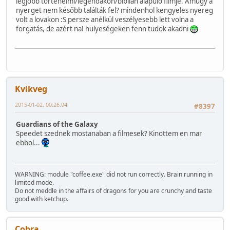
legjobb történelmi/legendákon/biblián alapuló filmje. Amúgy a
nyerget nem később találták fel? mindenhol kengyeles nyereg
volt a lovakon :S persze anélkül veszélyesebb lett volna a
forgatás, de azért na! hülyeségeken fenn tudok akadni
Kvikveg
2015-01-02, 00:26:04
#8397
Guardians of the Galaxy
Speedet szednek mostanaban a filmesek? Kinottem en mar
ebbol...
WARNING: module "coffee.exe" did not run correctly. Brain running in
limited mode.
Do not meddle in the affairs of dragons for you are crunchy and taste
good with ketchup.
Cobra