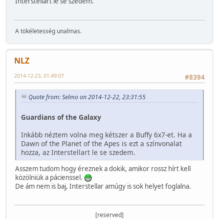
Interstellart le se szedem.
A tökéletesség unalmas.
NLZ
2014-12-23, 01:49:07
#8394
Quote from: Selmo on 2014-12-22, 23:31:55
Guardians of the Galaxy
Inkább néztem volna meg kétszer a Buffy 6x7-et. Ha a
Dawn of the Planet of the Apes is ezt a színvonalat
hozza, az Interstellart le se szedem.
Asszem tudom hogy éreznek a dokik, amikor rossz hírt kell
közölniük a pácienssel.
De ám nem is baj, Interstellar amúgy is sok helyet foglalna.
[reserved]