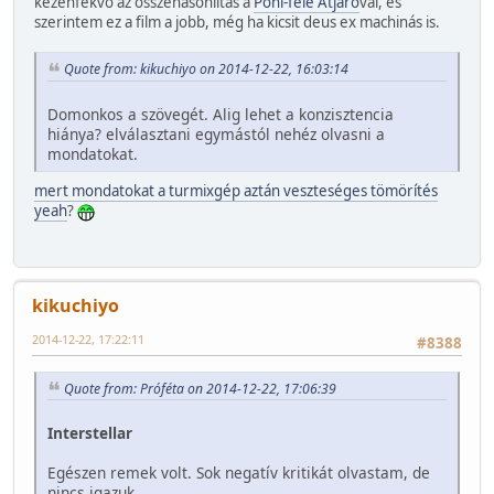
kézenfekvő az összehasonlítás a
Pohl-féle Átjáró
val, és
szerintem ez a film a jobb, még ha kicsit deus ex machinás is.
Quote from: kikuchiyo on 2014-12-22, 16:03:14
Domonkos a szövegét. Alig lehet a konzisztencia
hiánya? elválasztani egymástól nehéz olvasni a
mondatokat.
mert mondatokat a turmixgép aztán veszteséges tömörítés
yeah
?
kikuchiyo
2014-12-22, 17:22:11
#8388
Quote from: Próféta on 2014-12-22, 17:06:39
Interstellar
Egészen remek volt. Sok negatív kritikát olvastam, de
nincs igazuk