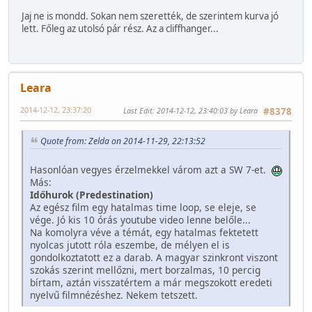
Jaj ne is mondd. Sokan nem szerették, de szerintem kurva jó
lett. Főleg az utolsó pár rész. Az a cliffhanger...
Leara
2014-12-12, 23:37:20
Last Edit
: 2014-12-12, 23:40:03 by Leara
#8378
Quote from: Zelda on 2014-11-29, 22:13:52
Hasonlóan vegyes érzelmekkel várom azt a SW 7-et.
Más:
Időhurok (Predestination)
Az egész film egy hatalmas time loop, se eleje, se
vége. Jó kis 10 órás youtube video lenne belőle...
Na komolyra véve a témát, egy hatalmas fektetett
nyolcas jutott róla eszembe, de mélyen el is
gondolkoztatott ez a darab. A magyar szinkront viszont
szokás szerint mellőzni, mert borzalmas, 10 percig
bírtam, aztán visszatértem a már megszokott eredeti
nyelvű filmnézéshez. Nekem tetszett.