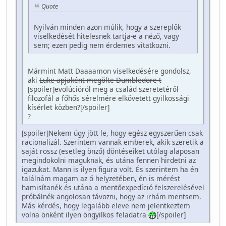
Quote
Nyilván minden azon múlik, hogy a szereplők
viselkedését hitelesnek tartja-e a néző, vagy
sem; ezen pedig nem érdemes vitatkozni.
Mármint Matt Daaaamon viselkedésére gondolsz,
aki
Luke apjaként megölte Dumbledore-t
[spoiler]evolúcióról meg a család szeretetéről
filozofál a főhős sérelmére elkövetett gyilkossági
kísérlet közben?[/spoiler]
?
[spoiler]Nekem úgy jött le, hogy egész egyszerűen csak
racionalizál. Szerintem vannak emberek, akik szeretik a
saját rossz (esetleg önző) döntéseiket utólag alaposan
megindokolni maguknak, és utána fennen hirdetni az
igazukat. Mann is ilyen figura volt. És szerintem ha én
találnám magam az ő helyzetében, én is mérést
hamisítanék és utána a mentőexpedíció felszerelésével
próbálnék angolosan távozni, hogy az irhám mentsem.
Más kérdés, hogy legalább eleve nem jelentkeztem
volna önként ilyen öngyilkos feladatra
[/spoiler]