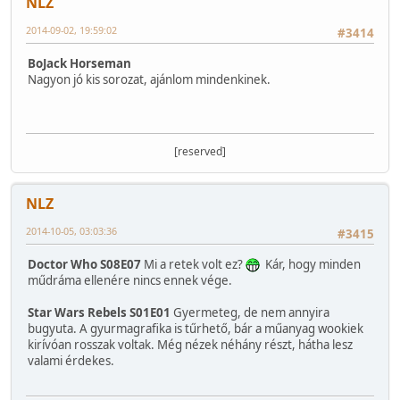
NLZ
2014-09-02, 19:59:02
#3414
BoJack Horseman
Nagyon jó kis sorozat, ajánlom mindenkinek.
[reserved]
NLZ
2014-10-05, 03:03:36
#3415
Doctor Who S08E07
Mi a retek volt ez?
Kár, hogy minden
műdráma ellenére nincs ennek vége.
Star Wars Rebels S01E01
Gyermeteg, de nem annyira
bugyuta. A gyurmagrafika is tűrhető, bár a műanyag wookiek
kirívóan rosszak voltak. Még nézek néhány részt, hátha lesz
valami érdekes.