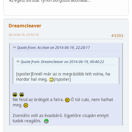
Az egész sorozat Tyrion borgőzös látomása...
Dreamcleaver
2014-06-19, 23:55:18
#3393
Quote from: Acchan on 2014-06-19, 22:28:17
Quote from: Dreamcleaver on 2014-06-19, 00:40:22
[spoiler]Ennél már az is megrázóbb lett volna, ha
Hordor hal meg.
[/spoiler]
Ne fesd az ördögöt a falra.
Ő túl cuki, nem halhat
meg.
Zseniális volt az évadzáró. Egyelőre csupán ennyit
tudok reagálni.