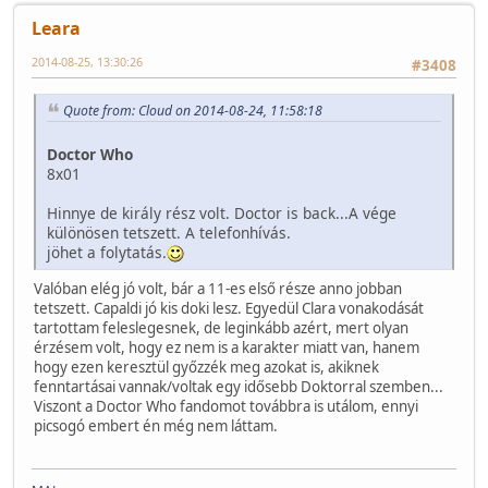
Leara
2014-08-25, 13:30:26
#3408
Quote from: Cloud on 2014-08-24, 11:58:18
Doctor Who
8x01
Hinnye de király rész volt. Doctor is back...A vége
különösen tetszett. A telefonhívás.
jöhet a folytatás.
Valóban elég jó volt, bár a 11-es első része anno jobban
tetszett. Capaldi jó kis doki lesz. Egyedül Clara vonakodását
tartottam feleslegesnek, de leginkább azért, mert olyan
érzésem volt, hogy ez nem is a karakter miatt van, hanem
hogy ezen keresztül győzzék meg azokat is, akiknek
fenntartásai vannak/voltak egy idősebb Doktorral szemben...
Viszont a Doctor Who fandomot továbbra is utálom, ennyi
picsogó embert én még nem láttam.