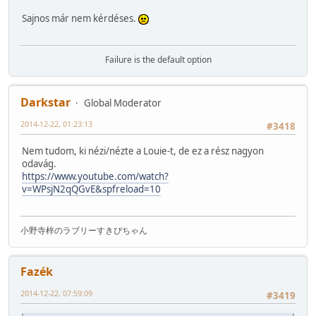
Sajnos már nem kérdéses.
Failure is the default option
Darkstar
Global Moderator
2014-12-22, 01:23:13
#3418
Nem tudom, ki nézi/nézte a Louie-t, de ez a rész nagyon
odavág.
https://www.youtube.com/watch?
v=WPsjN2qQGvE&spfreload=10
小野寺梓のラブリーすきぴちゃん
Fazék
2014-12-22, 07:59:09
#3419