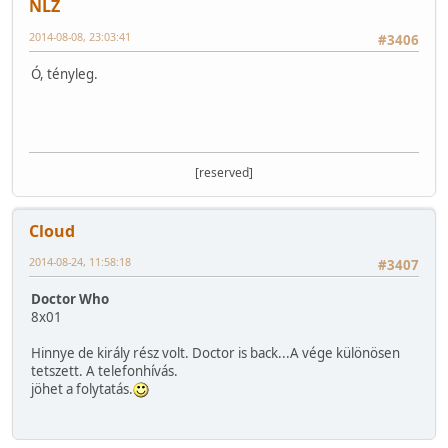
NLZ
2014-08-08, 23:03:41
#3406
Ó, tényleg.
[reserved]
Cloud
2014-08-24, 11:58:18
#3407
Doctor Who
8x01
Hinnye de király rész volt. Doctor is back...A vége különösen
tetszett. A telefonhívás.
jöhet a folytatás.