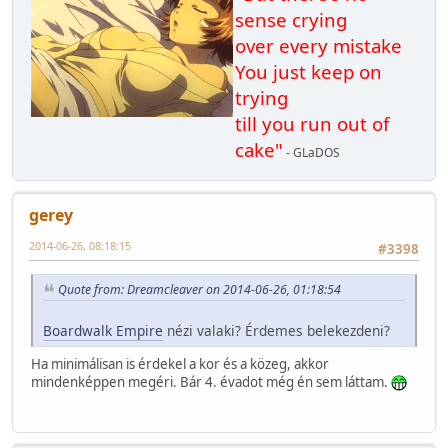
sense crying
over every mistake
You just keep on
trying
till you run out of
cake"
- GLaDOS
gerey
2014-06-26, 08:18:15
#3398
Quote from: Dreamcleaver on 2014-06-26, 01:18:54
Boardwalk Empire
nézi valaki? Érdemes belekezdeni?
Ha minimálisan is érdekel a kor és a közeg, akkor
mindenképpen megéri. Bár 4. évadot még én sem láttam.