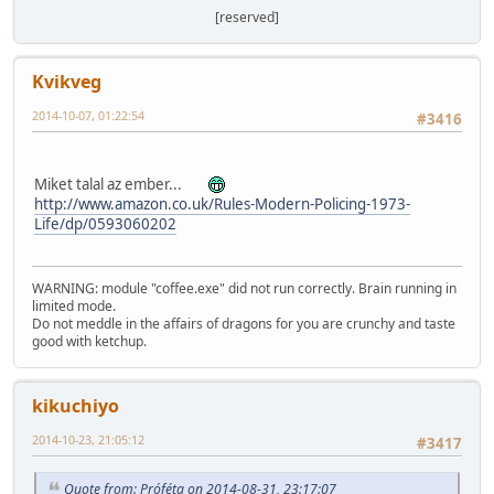
[reserved]
Kvikveg
2014-10-07, 01:22:54
#3416
Miket talal az ember...
http://www.amazon.co.uk/Rules-Modern-Policing-1973-
Life/dp/0593060202
WARNING: module "coffee.exe" did not run correctly. Brain running in
limited mode.
Do not meddle in the affairs of dragons for you are crunchy and taste
good with ketchup.
kikuchiyo
2014-10-23, 21:05:12
#3417
Quote from: Próféta on 2014-08-31, 23:17:07