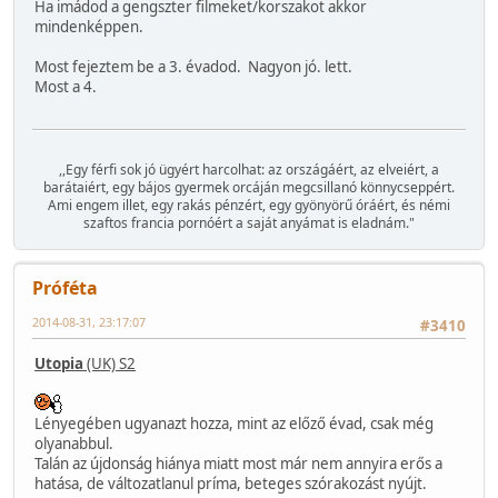
Ha imádod a gengszter filmeket/korszakot akkor
mindenképpen.
Most fejeztem be a 3. évadod. Nagyon jó. lett.
Most a 4.
,,Egy férfi sok jó ügyért harcolhat: az országáért, az elveiért, a
barátaiért, egy bájos gyermek orcáján megcsillanó könnycseppért.
Ami engem illet, egy rakás pénzért, egy gyönyörű óráért, és némi
szaftos francia pornóért a saját anyámat is eladnám."
Próféta
2014-08-31, 23:17:07
#3410
Utopia
(UK) S2
Lényegében ugyanazt hozza, mint az előző évad, csak még
olyanabbul.
Talán az újdonság hiánya miatt most már nem annyira erős a
hatása, de változatlanul príma, beteges szórakozást nyújt.