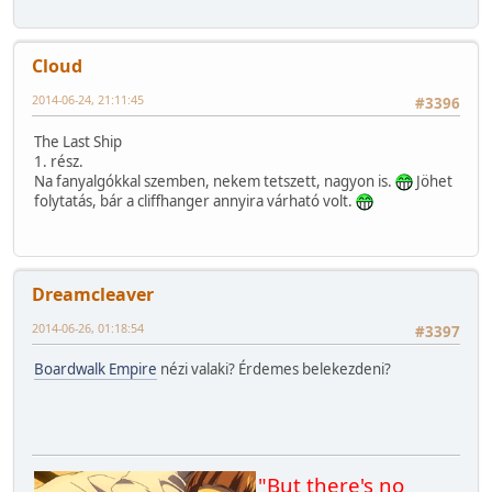
Cloud
2014-06-24, 21:11:45
#3396
The Last Ship
1. rész.
Na fanyalgókkal szemben, nekem tetszett, nagyon is.
Jöhet
folytatás, bár a cliffhanger annyira várható volt.
Dreamcleaver
2014-06-26, 01:18:54
#3397
Boardwalk Empire
nézi valaki? Érdemes belekezdeni?
"But there's no