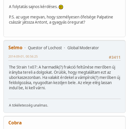
A folytatás sajnos kérdéses.
P.S. az ugye megvan, hogy személyesen őfelsége Palpatine
császár játssza Antont, a gyagyás öregurat?
Selmo
Questor of Lochost
Global Moderator
2014-09-01, 00:56:25
#3411
The Strain 1x07: A harmadik(?) frakció feltűnése merőben új
irányba tereli a dolgokat. Örülök, hogy megtaláltam ezt az
uborkaszezonban. Ha valakit érdekel a vámpírok(?) merőben új
feldolgozása, nyugodtan kezdjen bele. Az eleje elég lassan
indul be, ki kell várni.
A tökéletesség unalmas.
Cobra