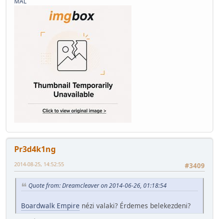
MAL
Pr3d4k1ng
2014-08-25, 14:52:55
#3409
Quote from: Dreamcleaver on 2014-06-26, 01:18:54
Boardwalk Empire
nézi valaki? Érdemes belekezdeni?