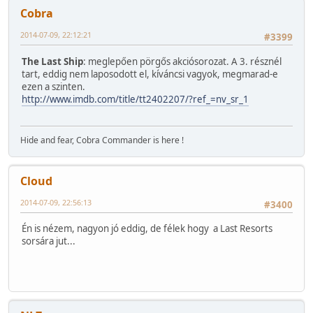
Cobra
2014-07-09, 22:12:21
#3399
The Last Ship
: meglepően pörgős akciósorozat. A 3. résznél
tart, eddig nem laposodott el, kíváncsi vagyok, megmarad-e
ezen a szinten.
http://www.imdb.com/title/tt2402207/?ref_=nv_sr_1
Hide and fear, Cobra Commander is here !
Cloud
2014-07-09, 22:56:13
#3400
Én is nézem, nagyon jó eddig, de félek hogy a Last Resorts
sorsára jut...