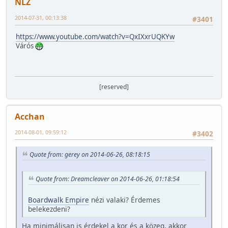
NLZ
2014-07-31, 00:13:38
#3401
https://www.youtube.com/watch?v=QxIXxrUQKYw
Várós
[reserved]
Acchan
2014-08-01, 09:59:12
#3402
Quote from: gerey on 2014-06-26, 08:18:15
Quote from: Dreamcleaver on 2014-06-26, 01:18:54
Boardwalk Empire
nézi valaki? Érdemes
belekezdeni?
Ha minimálisan is érdekel a kor és a közeg, akkor