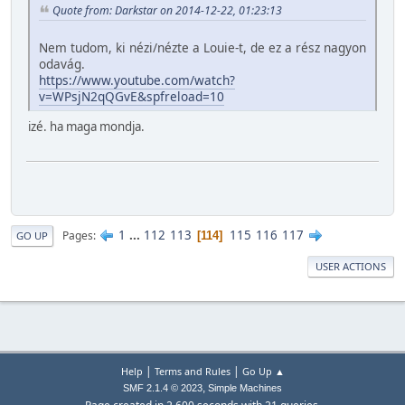
Quote from: Darkstar on 2014-12-22, 01:23:13
Nem tudom, ki nézi/nézte a Louie-t, de ez a rész nagyon
odavág.
https://www.youtube.com/watch?
v=WPsjN2qQGvE&spfreload=10
izé. ha maga mondja.
1
...
112
113
115
116
117
Pages
114
GO UP
USER ACTIONS
|
|
Help
Terms and Rules
Go Up ▲
,
SMF 2.1.4 © 2023
Simple Machines