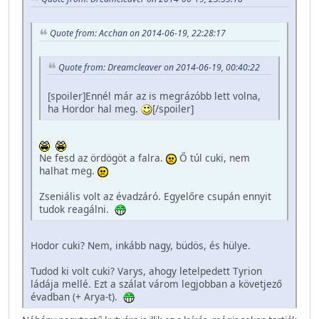
Quote from: Acchan on 2014-06-19, 22:28:17
Quote from: Dreamcleaver on 2014-06-19, 00:40:22
[spoiler]Ennél már az is megrázóbb lett volna,
ha Hordor hal meg.
[/spoiler]
Ne fesd az ördögöt a falra.
Ő túl cuki, nem
halhat meg.
Zseniális volt az évadzáró. Egyelőre csupán ennyit
tudok reagálni.
Hodor cuki? Nem, inkább nagy, büdös, és hülye.
Tudod ki volt cuki? Varys, ahogy letelpedett Tyrion
ládája mellé. Ezt a szálat várom legjobban a követjező
évadban (+ Arya-t).