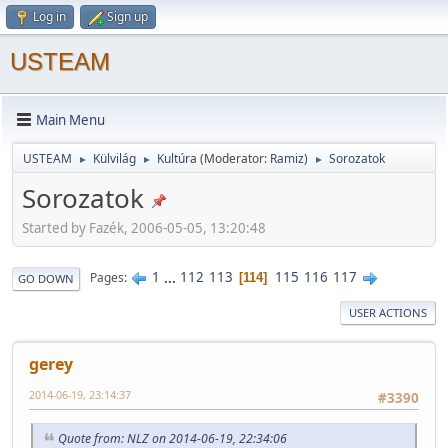
Log in
Sign up
USTEAM
Main Menu
USTEAM
Külvilág
Kultúra
(Moderator:
Ramiz
)
Sorozatok
►
►
►
Sorozatok
Started by Fazék, 2006-05-05, 13:20:48
1
...
112
113
115
116
117
Pages
114
GO DOWN
USER ACTIONS
gerey
2014-06-19, 23:14:37
#3390
Quote from: NLZ on 2014-06-19, 22:34:06