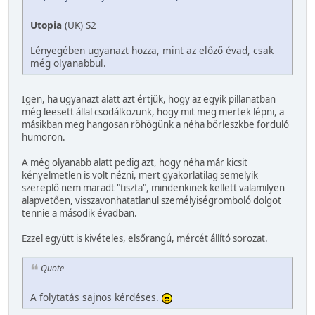
Utopia
(UK) S2
Lényegében ugyanazt hozza, mint az előző évad, csak
még olyanabbul.
Igen, ha ugyanazt alatt azt értjük, hogy az egyik pillanatban
még leesett állal csodálkozunk, hogy mit meg mertek lépni, a
másikban meg hangosan röhögünk a néha börleszkbe forduló
humoron.
A még olyanabb alatt pedig azt, hogy néha már kicsit
kényelmetlen is volt nézni, mert gyakorlatilag semelyik
szereplő nem maradt "tiszta", mindenkinek kellett valamilyen
alapvetően, visszavonhatatlanul személyiségromboló dolgot
tennie a második évadban.
Ezzel együtt is kivételes, elsőrangú, mércét állító sorozat.
Quote
A folytatás sajnos kérdéses.