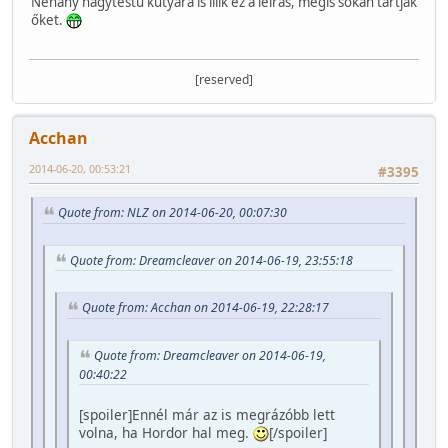
Néhány nagytestű kutyára is illik ez a leírás, mégis sokan tartják
őket.
[reserved]
Acchan
2014-06-20, 00:53:21
#3395
Quote from: NLZ on 2014-06-20, 00:07:30
Quote from: Dreamcleaver on 2014-06-19, 23:55:18
Quote from: Acchan on 2014-06-19, 22:28:17
Quote from: Dreamcleaver on 2014-06-19,
00:40:22
[spoiler]Ennél már az is megrázóbb lett
volna, ha Hordor hal meg.
[/spoiler]