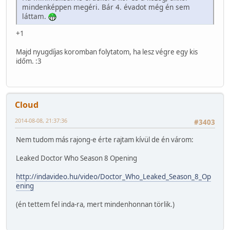
mindenképpen megéri. Bár 4. évadot még én sem
láttam.
+1
Majd nyugdíjas koromban folytatom, ha lesz végre egy kis
időm. :3
Cloud
2014-08-08, 21:37:36
#3403
Nem tudom más rajong-e érte rajtam kívül de én várom:
Leaked Doctor Who Season 8 Opening
http://indavideo.hu/video/Doctor_Who_Leaked_Season_8_Op
ening
(én tettem fel inda-ra, mert mindenhonnan törlik.)