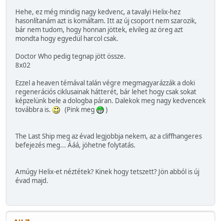
Hehe, ez még mindig nagy kedvenc, a tavalyi Helix-hez
hasonlítanám azt is komáltam. Itt az új csoport nem szarozik,
bár nem tudom, hogy honnan jöttek, elvileg az öreg azt
mondta hogy egyedül harcol csak.
Doctor Who pedig tegnap jött össze.
8x02
Ezzel a heaven témával talán végre megmagyarázzák a doki
regenerációs ciklusainak hátterét, bár lehet hogy csak sokat
képzelünk bele a dologba páran. Dalekok meg nagy kedvencek
továbbra is.
(Pink meg
)
The Last Ship meg az évad legjobbja nekem, az a cliffhangeres
befejezés meg... Ááá, jöhetne folytatás.
Amúgy Helix-et néztétek? Kinek hogy tetszett? Jön abból is új
évad majd.