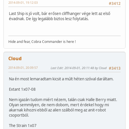
2014-09-01, 19:12:03
#3412
Last Ship is jó volt, bár erősen cliffhanger vége lett az első
évadnak. De így legalább biztos lesz folytatás.
Hide and fear, Cobra Commander is here !
Cloud
2014-09-01, 20:09:57
Last Edit
: 2014-09-01, 20:11:48 by Cloud
#3413
Na én most lemaradtam kicsit a múlt héten szóval daráltam.
Extant 1x07-08
Nem igazán tudom miért nézem, talán csak Halle Berry miatt.
Olyan semmilyen, de nem dobom, mert érdekel hogy mi
akarnak kihozni ebből az alien szálból meg az anit-robot
csoportból.
The Strain 1x07