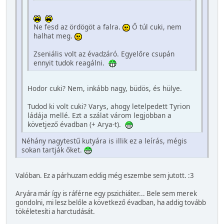
Ne fesd az ördögöt a falra.
Ő túl cuki, nem
halhat meg.
Zseniális volt az évadzáró. Egyelőre csupán
ennyit tudok reagálni.
Hodor cuki? Nem, inkább nagy, büdös, és hülye.
Tudod ki volt cuki? Varys, ahogy letelpedett Tyrion
ládája mellé. Ezt a szálat várom legjobban a
követjező évadban (+ Arya-t).
Néhány nagytestű kutyára is illik ez a leírás, mégis
sokan tartják őket.
Valóban. Ez a párhuzam eddig még eszembe sem jutott. :3
Aryára már így is ráférne egy pszichiáter... Bele sem merek
gondolni, mi lesz belőle a következő évadban, ha addig tovább
tökéletesíti a harctudását.