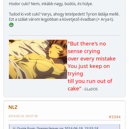
Hodor cuki? Nem, inkább nagy, büdös, és hülye.
Tudod ki volt cuki? Varys, ahogy letelpedett Tyrion ládája mellé.
Ezt a szálat várom legjobban a követjező évadban (+ Arya-t).
"But there's no
sense crying
over every mistake
You just keep on
trying
till you run out of
cake"
- GLaDOS
NLZ
2014-06-20, 00:07:30
#3394
Quote from: Dreamcleaver on 2014-06-19, 23:55:18