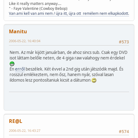
Like it really matters anyway....
" - Faye Valentine (Cowboy Bebop)
Van ami kell van ami nem / újra itt, újra ott remélem nem elkapkodott.
Manitu
2006-05-22, 16:40:04
#573
Nem. Az már kijött januárban, de ahoz sincs sub. Csak egy DVD
isot láttam belőle neten, de 4 giga raw valahogy nem érdekel
Én
erről
beszélek. Két évvel a 2nd gig után játszódik majd. És
rosszul emlékeztem, nem ősz, hanem nyár, szóval lasan
ildomos lesz pontosítaniuk kicsit a dátumon
RE@L
2006-05-22, 16:43:27
#574