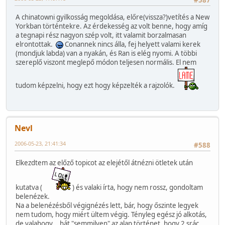
A chinatowni gyilkosság megoldása, előre(vissza?)vetítés a New
Yorkban történtekre. Az érdekesség az volt benne, hogy amíg
a tegnapi rész nagyon szép volt, itt valamit borzalmasan
elrontottak.
Conannek nincs álla, fej helyett valami kerek
(mondjuk labda) van a nyakán, és Ran is elég nyomi. A többi
szereplő viszont meglepő módon teljesen normális. El nem
tudom képzelni, hogy ezt hogy képzelték a rajzolók.
Nevl
2006-05-23, 21:41:34
#588
Elkezdtem az előző topicot az elejétől átnézni ötletek után
kutatva (
) és valaki írta, hogy nem rossz, gondoltam
belenézek.
Na a belenézésből végignézés lett, bár, hogy őszinte legyek
nem tudom, hogy miért ültem végig. Tényleg egész jó alkotás,
de valahogy... hát "semmilyen" az alap történet, hogy 2 srác