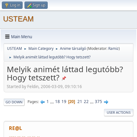
Log in
Sign up
USTEAM
Main Menu
USTEAM
Main Category
Anime társalgó
(Moderator:
Ramiz
)
►
►
Melyik animét láttad legutóbb? Hogy tetszett?
►
Melyik animét láttad legutóbb?
Hogy tetszett?
Started by Feldin, 2006-03-09, 09:10:16
1
...
18
19
21
22
...
375
Pages
20
GO DOWN
USER ACTIONS
RE@L