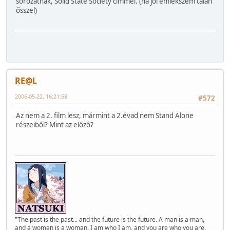
sorozatnak, Solid State Society címmel. (ha jól emlékszem talán
ősszel)
RE@L
2006-05-22, 16:21:58
#572
Az nem a 2. film lesz, mármint a 2.évad nem Stand Alone
részeiből? Mint az előző?
"The past is the past... and the future is the future. A man is a man,
and a woman is a woman. I am who I am, and you are who you are.