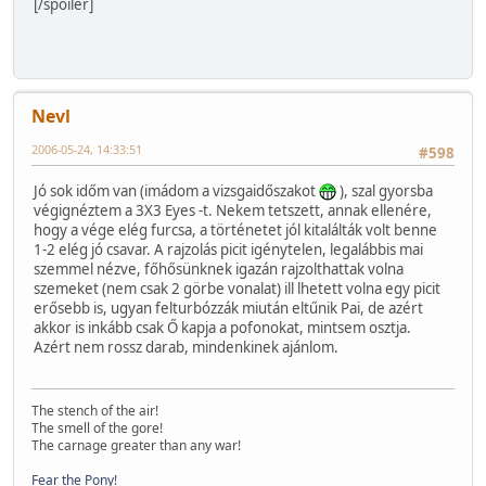
[/spoiler]
Nevl
2006-05-24, 14:33:51
#598
Jó sok időm van (imádom a vizsgaidőszakot
), szal gyorsba
végignéztem a 3X3 Eyes -t. Nekem tetszett, annak ellenére,
hogy a vége elég furcsa, a történetet jól kitalálták volt benne
1-2 elég jó csavar. A rajzolás picit igénytelen, legalábbis mai
szemmel nézve, főhősünknek igazán rajzolthattak volna
szemeket (nem csak 2 görbe vonalat) ill lhetett volna egy picit
erősebb is, ugyan felturbózzák miután eltűnik Pai, de azért
akkor is inkább csak Ő kapja a pofonokat, mintsem osztja.
Azért nem rossz darab, mindenkinek ajánlom.
The stench of the air!
The smell of the gore!
The carnage greater than any war!
Fear the Pony!