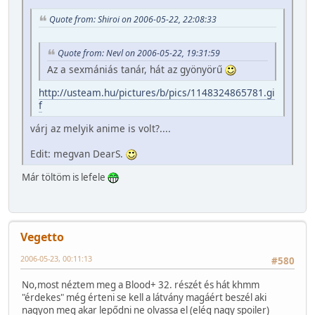
Quote from: Shiroi on 2006-05-22, 22:08:33
Quote from: Nevl on 2006-05-22, 19:31:59
Az a sexmániás tanár, hát az gyönyörű
http://usteam.hu/pictures/b/pics/1148324865781.gi
f
várj az melyik anime is volt?....
Edit: megvan DearS.
Már töltöm is lefele
Vegetto
2006-05-23, 00:11:13
#580
No,most néztem meg a Blood+ 32. részét és hát khmm
"érdekes" még érteni se kell a látvány magáért beszél aki
nagyon meg akar lepődni ne olvassa el (elég nagy spoiler)