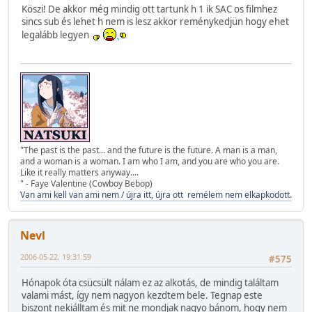
Köszi! De akkor még mindig ott tartunk h 1 ik SAC os filmhez
sincs sub és lehet h nem is lesz akkor reménykedjün hogy ehet
legalább legyen
"The past is the past... and the future is the future. A man is a man,
and a woman is a woman. I am who I am, and you are who you are.
Like it really matters anyway....
" - Faye Valentine (Cowboy Bebop)
Van ami kell van ami nem / újra itt, újra ott remélem nem elkapkodott.
Nevl
2006-05-22, 19:31:59
#575
Hónapok óta csücsült nálam ez az alkotás, de mindig találtam
valami mást, így nem nagyon kezdtem bele. Tegnap este
biszont nekiálltam és mit ne mondjak nagyo bánom, hogy nem