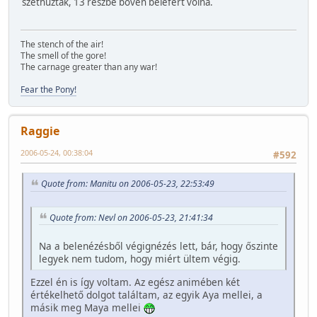
széthúzták, 13 részbe bőven belefért volna.
The stench of the air!
The smell of the gore!
The carnage greater than any war!
Fear the Pony!
Raggie
2006-05-24, 00:38:04
#592
Quote from: Manitu on 2006-05-23, 22:53:49
Quote from: Nevl on 2006-05-23, 21:41:34
Na a belenézésből végignézés lett, bár, hogy őszinte
legyek nem tudom, hogy miért ültem végig.
Ezzel én is így voltam. Az egész animében két
értékelhető dolgot találtam, az egyik Aya mellei, a
másik meg Maya mellei