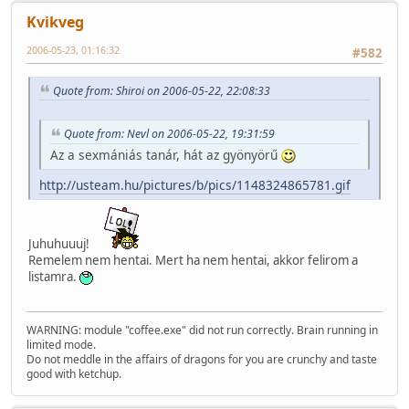
Kvikveg
2006-05-23, 01:16:32
#582
Quote from: Shiroi on 2006-05-22, 22:08:33
Quote from: Nevl on 2006-05-22, 19:31:59
Az a sexmániás tanár, hát az gyönyörű
http://usteam.hu/pictures/b/pics/1148324865781.gif
Juhuhuuuj!
Remelem nem hentai. Mert ha nem hentai, akkor felirom a
listamra.
WARNING: module "coffee.exe" did not run correctly. Brain running in
limited mode.
Do not meddle in the affairs of dragons for you are crunchy and taste
good with ketchup.