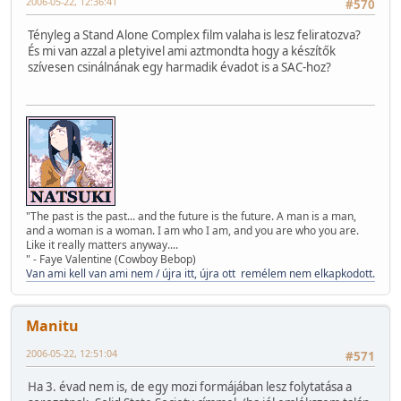
2006-05-22, 12:36:41
#570
Tényleg a Stand Alone Complex film valaha is lesz feliratozva?
És mi van azzal a pletyivel ami aztmondta hogy a készítők
szívesen csinálnának egy harmadik évadot is a SAC-hoz?
"The past is the past... and the future is the future. A man is a man,
and a woman is a woman. I am who I am, and you are who you are.
Like it really matters anyway....
" - Faye Valentine (Cowboy Bebop)
Van ami kell van ami nem / újra itt, újra ott remélem nem elkapkodott.
Manitu
2006-05-22, 12:51:04
#571
Ha 3. évad nem is, de egy mozi formájában lesz folytatása a