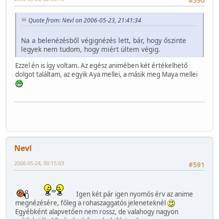
#590
Quote from: Nevl on 2006-05-23, 21:41:34
Na a belenézésből végignézés lett, bár, hogy őszinte
legyek nem tudom, hogy miért ültem végig.
Ezzel én is így voltam. Az egész animében két értékelhető
dolgot találtam, az egyik Aya mellei, a másik meg Maya mellei
Nevl
2006-05-24, 00:15:03
#591
Igen két pár igen nyomós érv az anime
megnézésére, főleg a rohaszaggatós jeleneteknél
Egyébként alapvetően nem rossz, de valahogy nagyon