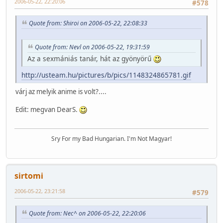
2006-05-22, 22:20:06
#578
Quote from: Shiroi on 2006-05-22, 22:08:33
Quote from: Nevl on 2006-05-22, 19:31:59
Az a sexmániás tanár, hát az gyönyörű
http://usteam.hu/pictures/b/pics/1148324865781.gif
várj az melyik anime is volt?....
Edit: megvan DearS.
Sry For my Bad Hungarian. I'm Not Magyar!
sirtomi
2006-05-22, 23:21:58
#579
Quote from: Nec^ on 2006-05-22, 22:20:06