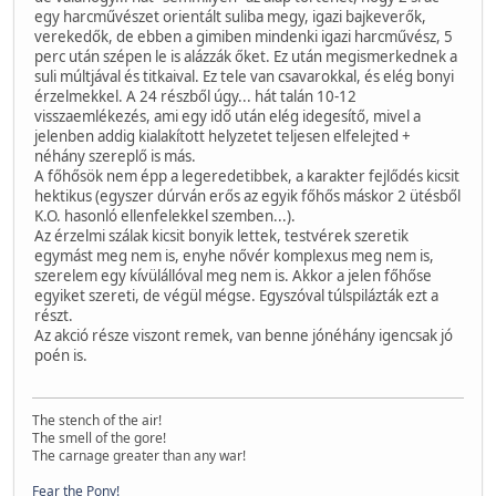
egy harcművészet orientált suliba megy, igazi bajkeverők,
verekedők, de ebben a gimiben mindenki igazi harcművész, 5
perc után szépen le is alázzák őket. Ez után megismerkednek a
suli múltjával és titkaival. Ez tele van csavarokkal, és elég bonyi
érzelmekkel. A 24 részből úgy... hát talán 10-12
visszaemlékezés, ami egy idő után elég idegesítő, mivel a
jelenben addig kialakított helyzetet teljesen elfelejted +
néhány szereplő is más.
A főhősök nem épp a legeredetibbek, a karakter fejlődés kicsit
hektikus (egyszer dúrván erős az egyik főhős máskor 2 ütésből
K.O. hasonló ellenfelekkel szemben...).
Az érzelmi szálak kicsit bonyik lettek, testvérek szeretik
egymást meg nem is, enyhe nővér komplexus meg nem is,
szerelem egy kívülállóval meg nem is. Akkor a jelen főhőse
egyiket szereti, de végül mégse. Egyszóval túlspilázták ezt a
részt.
Az akció része viszont remek, van benne jónéhány igencsak jó
poén is.
The stench of the air!
The smell of the gore!
The carnage greater than any war!
Fear the Pony!