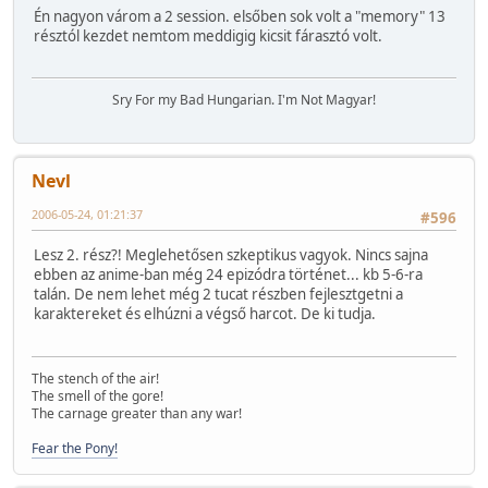
Én nagyon várom a 2 session. elsőben sok volt a "memory" 13
résztól kezdet nemtom meddigig kicsit fárasztó volt.
Sry For my Bad Hungarian. I'm Not Magyar!
Nevl
2006-05-24, 01:21:37
#596
Lesz 2. rész?! Meglehetősen szkeptikus vagyok. Nincs sajna
ebben az anime-ban még 24 epizódra történet... kb 5-6-ra
talán. De nem lehet még 2 tucat részben fejlesztgetni a
karaktereket és elhúzni a végső harcot. De ki tudja.
The stench of the air!
The smell of the gore!
The carnage greater than any war!
Fear the Pony!