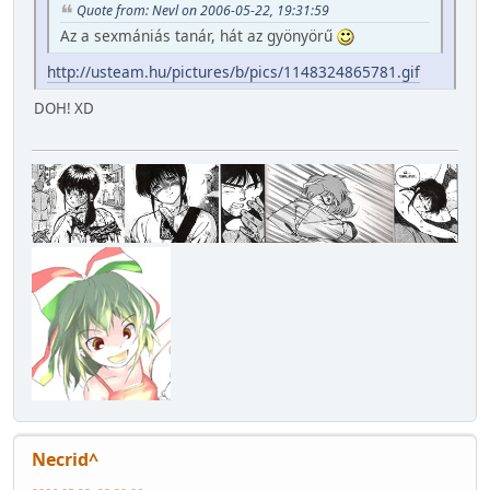
Quote from: Nevl on 2006-05-22, 19:31:59
Az a sexmániás tanár, hát az gyönyörű
http://usteam.hu/pictures/b/pics/1148324865781.gif
DOH! XD
Necrid^