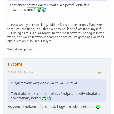
Tehát akkor
ez az oldal
fel is vázolja a pozitív oldalát a
sorozatnak, nem?!
"I know what you're thinking. "Did he fire six shots or only five?" Well,
to tell you the truth, in all this excitement I kind of lost track myself.
But being as this is a .44 Magnum, the most powerful handgun in the
world, and would blow your head clean off, you've got to ask yourself
one question: "Do I feel lucky?" ...
Well, do ya, punk?"
sirtomi
2006-05-24, 00:50:52
#593
Quote from: Raggie on 2006-05-24, 00:38:04
Tehát akkor
ez az oldal
fel is vázolja a pozitív oldalát a
sorozatnak, nem?!
Asszem ez nekem elég is most, hogy elkezdjem letölteni