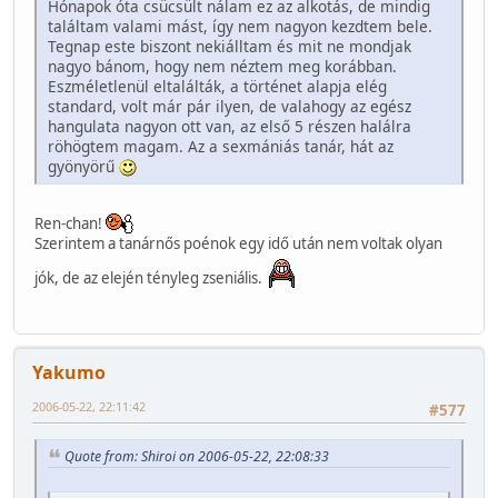
Hónapok óta csücsült nálam ez az alkotás, de mindig
találtam valami mást, így nem nagyon kezdtem bele.
Tegnap este biszont nekiálltam és mit ne mondjak
nagyo bánom, hogy nem néztem meg korábban.
Eszméletlenül eltalálták, a történet alapja elég
standard, volt már pár ilyen, de valahogy az egész
hangulata nagyon ott van, az első 5 részen halálra
röhögtem magam. Az a sexmániás tanár, hát az
gyönyörű
Ren-chan!
Szerintem a tanárnős poénok egy idő után nem voltak olyan
jók, de az elején tényleg zseniális.
Yakumo
2006-05-22, 22:11:42
#577
Quote from: Shiroi on 2006-05-22, 22:08:33