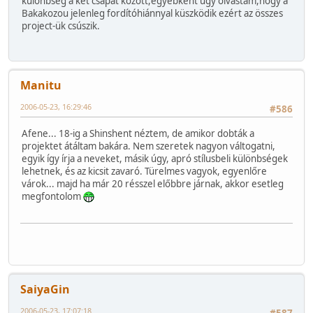
különbség a két csapat között,egyébként úgy olvastam,hogy a
Bakakozou jelenleg fordítóhiánnyal küszködik ezért az összes
project-ük csúszik.
Manitu
2006-05-23, 16:29:46
#586
Afene... 18-ig a Shinshent néztem, de amikor dobták a
projektet átáltam bakára. Nem szeretek nagyon váltogatni,
egyik így írja a neveket, másik úgy, apró stílusbeli különbségek
lehetnek, és az kicsit zavaró. Türelmes vagyok, egyenlőre
várok... majd ha már 20 résszel előbbre járnak, akkor esetleg
megfontolom
SaiyaGin
2006-05-23, 17:07:18
#587