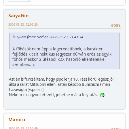
SaiyaGin
2006-05-23, 22:06:20
#589
Quote from: Nevl on 2006-05-23, 21:41:34
A főhősök nem épp a legeredetibbek, a karakter
fejlődés kicsit hektikus (egyszer dúrván erős az egyik
főhős máskor 2 ütésből K.O. hasonló ellenfelekkel
szemben...).
Azt én is furcsálltam, hogy [spoiler]a 10. rész körül egész jól
állta a sarat Mitsuomi ellen, aztán később Bunshichi simán
hazavágta [/spoiler]
Nekem is nagyon tetszett, jöhetne már a folytatás.
Manitu
2006-05-23, 22:53:49