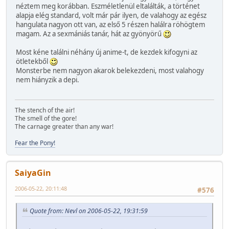
néztem meg korábban. Eszméletlenül eltalálták, a történet
alapja elég standard, volt már pár ilyen, de valahogy az egész
hangulata nagyon ott van, az első 5 részen halálra röhögtem
magam. Az a sexmániás tanár, hát az gyönyörű
Most kéne találni néhány új anime-t, de kezdek kifogyni az
ötletekből
Monsterbe nem nagyon akarok belekezdeni, most valahogy
nem hiányzik a depi.
The stench of the air!
The smell of the gore!
The carnage greater than any war!
Fear the Pony!
SaiyaGin
2006-05-22, 20:11:48
#576
Quote from: Nevl on 2006-05-22, 19:31:59