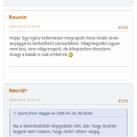
Rounin
2006-05-24, 01:06:36
#594
Hopp. Egy egész kellemesen megrajzolt mese kiváló zenei
anyaggal és kedvelhető szereplőkkel. Világmegváltó ugyan
nem lesz, sem világrengető, de kifejezetten élveztem.
Avagy a babák is csak emberek
Necrid^
2006-05-24, 01:11:24
#595
Quote from: Raggie on 2006-05-24, 00:38:04
Na a belenézésből végignézés lett, bár, hogy őszinte
legyek nem tudom, hogy miért ültem végig.