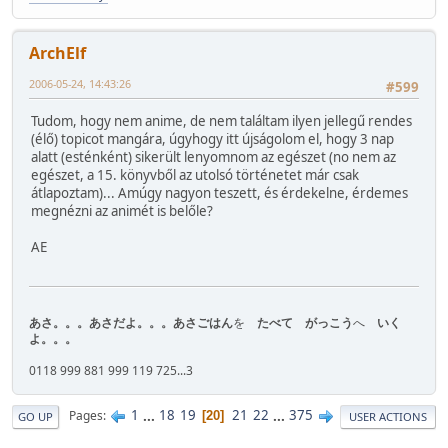
ArchElf
2006-05-24, 14:43:26
#599
Tudom, hogy nem anime, de nem találtam ilyen jellegű rendes
(élő) topicot mangára, úgyhogy itt újságolom el, hogy 3 nap
alatt (esténként) sikerült lenyomnom az egészet (no nem az
egészet, a 15. könyvből az utolsó történetet már csak
átlapoztam)... Amúgy nagyon teszett, és érdekelne, érdemes
megnézni az animét is belőle?
AE
あさ。。。あさだよ。。。あさごはん
を
たべて がっこう
へ
いく
よ。。。
0118 999 881 999 119 725...3
1
...
18
19
21
22
...
375
Pages
20
GO UP
USER ACTIONS