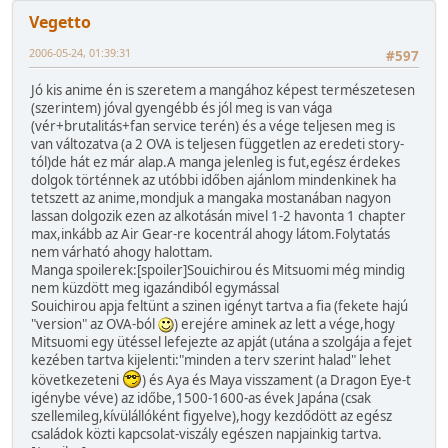
Vegetto
2006-05-24, 01:39:31
#597
Jó kis anime én is szeretem a mangához képest természetesen
(szerintem) jóval gyengébb és jól meg is van vága
(vér+brutalitás+fan service terén) és a vége teljesen meg is
van változatva (a 2 OVA is teljesen független az eredeti story-
tól)de hát ez már alap.A manga jelenleg is fut,egész érdekes
dolgok történnek az utóbbi időben ajánlom mindenkinek ha
tetszett az anime,mondjuk a mangaka mostanában nagyon
lassan dolgozik ezen az alkotásán mivel 1-2 havonta 1 chapter
max,inkább az Air Gear-re kocentrál ahogy látom.Folytatás
nem várható ahogy halottam.
Manga spoilerek:[spoiler]Souichirou és Mitsuomi még mindig
nem küzdött meg igazándiból egymással
Souichirou apja feltünt a szinen igényt tartva a fia (fekete hajú
"version" az OVA-ból
) erejére aminek az lett a vége,hogy
Mitsuomi egy ütéssel lefejezte az apját (utána a szolgája a fejet
kezében tartva kijelenti:"minden a terv szerint halad" lehet
következeteni
) és Aya és Maya visszament (a Dragon Eye-t
igénybe véve) az időbe,1500-1600-as évek Japána (csak
szellemileg,kívülállóként figyelve),hogy kezdődött az egész
családok közti kapcsolat-viszály egészen napjainkig tartva.