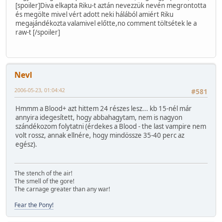
[spoiler]Diva elkapta Riku-t aztán nevezzük nevén megrontotta
és megölte mivel vért adott neki hálából amiért Riku
megajándékozta valamivel előtte,no comment töltsétek le a
raw-t [/spoiler]
Nevl
2006-05-23, 01:04:42
#581
Hmmm a Blood+ azt hittem 24 részes lesz... kb 15-nél már
annyira idegesített, hogy abbahagytam, nem is nagyon
szándékozom folytatni (érdekes a Blood - the last vampire nem
volt rossz, annak ellnére, hogy mindössze 35-40 perc az
egész).
The stench of the air!
The smell of the gore!
The carnage greater than any war!
Fear the Pony!