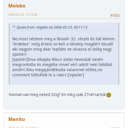
Moloko
2006-05-23, 13:16:58
#583
Quote from: Vegetto on 2006-05-23, 00:11:13
No,most néztem meg a Blood+ 32. részét és hát khmm
"érdekes" még érteni se kell a látvány magáért beszél
aki nagyon meg akar lepődni ne olvassa el (elég nagy
spoiler)
[spoiler]Diva elkapta Riku-t aztán nevezzük nevén
megrontotta és megölte mivel vért adott neki hálából
amiért Riku megajándékozta valamivel előtte,no
comment töltsétek le a raw-t [/spoiler]
honnan van meg neked 32ig? én még csak 27nél tartok
Manitu
2006-05-23, 13:38:54