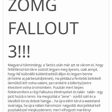
ZOMG
FALLOUT
3!!!
Magyarul tökmindegy, a Tactics után már azt se várom el, hogy
feltétlenül körökre osztott legyen meg ilyesmi, csak annyit,
hogy NE különálló küldetésekből álljon és legyen benne
(értelme a) párbeszéd(eknek). Ha például a fentebb belinkelt
demóból lett volna valami, percenként a billentyűzetre
élveztem volna örömömben. Pusztán mert képes
feleleveníteni a régi Falloutos élményeket és talán - talán - egy
picit hozzá is tenni. Ha megszólal a "zene" - süvítő szél és a
távolból törzsi dobok hangja -, ha újra elém tárul a wasteland
sivársága, ha újra nálam háromszor nagyobb skorpiókkal kell
pusztakézzel megküzdenem, mert elfogyott maréknyi