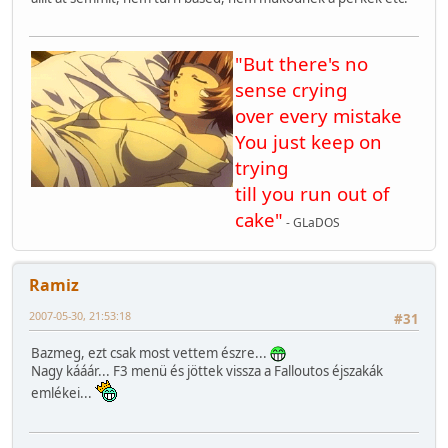
"But there's no
sense crying
over every mistake
You just keep on
trying
till you run out of
cake"
- GLaDOS
Ramiz
2007-05-30, 21:53:18
#31
Bazmeg, ezt csak most vettem észre...
Nagy kááár... F3 menü és jöttek vissza a Falloutos éjszakák
emlékei...