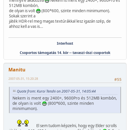
mennyire akadozva
Nekem is ment egy 2400+, 9600Pro és
512MB kombón,
de olyan is volt
(800*600, szinte minden minimumon).
Sokak szerint a
játék HDR-rel meg magas textúrákkal lesz igazán szép, de
ahhoz kell a vas is...
Interhost
Csoportos támogatás 14. kör -- tavaszi-őszi csoportok
Manitu
2007-05-31, 15:20:28
#55
Quote from: Kuroi Tenshi on 2007-05-31, 14:05:44
Nekem is ment egy 2400+, 9600Pro és 512MB kombón,
de olyan is volt
(800*600, szinte minden
minimumon).
El sem tudom képzelni, hogy egy Elder scrolls