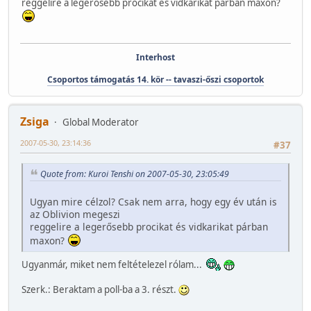
reggelire a legerősebb procikat és vidkarikat párban maxon?
Interhost
Csoportos támogatás 14. kör -- tavaszi-őszi csoportok
Zsiga
Global Moderator
2007-05-30, 23:14:36
#37
Quote from: Kuroi Tenshi on 2007-05-30, 23:05:49
Ugyan mire célzol? Csak nem arra, hogy egy év után is
az Oblivion megeszi
reggelire a legerősebb procikat és vidkarikat párban
maxon?
Ugyanmár, miket nem feltételezel rólam...
Szerk.: Beraktam a poll-ba a 3. részt.