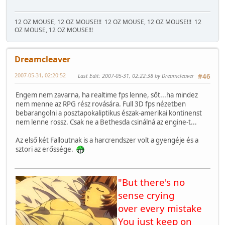
12 OZ MOUSE, 12 OZ MOUSE!!!
12 OZ MOUSE, 12 OZ MOUSE!!!
12
OZ MOUSE, 12 OZ MOUSE!!!
Dreamcleaver
2007-05-31, 02:20:52
Last Edit
: 2007-05-31, 02:22:38 by Dreamcleaver
#46
Engem nem zavarna, ha realtime fps lenne, sőt...ha mindez
nem menne az RPG rész rovására. Full 3D fps nézetben
bebarangolni a posztapokaliptikus észak-amerikai kontinenst
nem lenne rossz. Csak ne a Bethesda csinálná az engine-t...
Az első két Falloutnak is a harcrendszer volt a gyengéje és a
sztori az erőssége.
"But there's no
sense crying
over every mistake
You just keep on