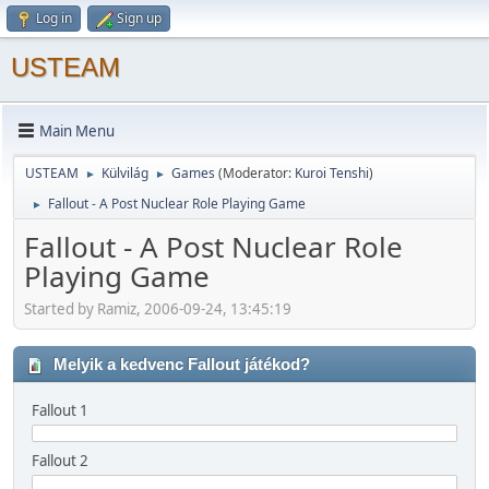
Log in
Sign up
USTEAM
Main Menu
USTEAM
Külvilág
Games
(Moderator:
Kuroi Tenshi
)
►
►
Fallout - A Post Nuclear Role Playing Game
►
Fallout - A Post Nuclear Role
Playing Game
Started by Ramiz, 2006-09-24, 13:45:19
Melyik a kedvenc Fallout játékod?
Fallout 1
Fallout 2