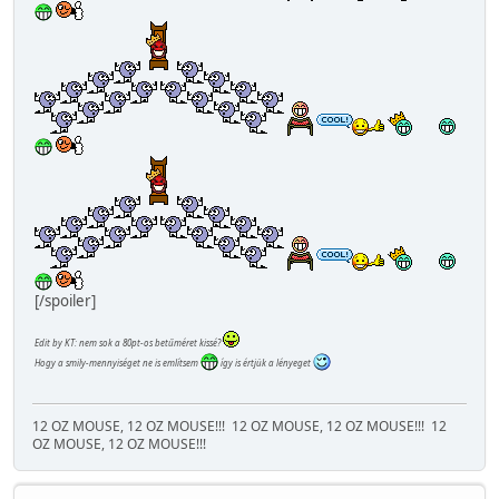
[/spoiler]
Edit by KT: nem sok a 80pt-os betűméret kissé?
Hogy a smily-mennyiséget ne is említsem
így is értjük a lényeget
12 OZ MOUSE, 12 OZ MOUSE!!!
12 OZ MOUSE, 12 OZ MOUSE!!!
12
OZ MOUSE, 12 OZ MOUSE!!!