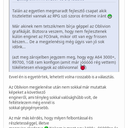
Talán az egyetlen megmaradt fejlesztő csapat akik
tisztelettel vannak az RPG szó szoros értelme iránt
Már akinek nem tetszik/nem bírja géppel az Oblivion
grafikáját. Biztosra veszem, hogy nem fejlesztenek
külön enginet az FO3nak, mikor ott van egy frissen
készen... De a megjelenésig még úgyis van jó sok
időnk...
(azt meg zárojelben jegyzem meg, hogy egy A64 3000+,
R9700, 1GB ram konfigon (amit már jóóóóó rég vettem)
tökéletesen elvagyok az oblivionnal
)
Evvel én is egyetértek, lehetett volna rosszabb is a választás.
Az Oblivion megjelenése után nem sokkal már mutattak
képeket a következő
engineről, ami tényleg sokkal valósághűbb volt, de
feltételezem még ennél is
sokkal gépigényesebb.
Az már más kérdés, hogy milyen felbontással és
részletességgel, illetve