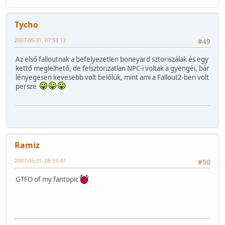
Tycho
2007-05-31, 07:53:12
#49
Az első falloutnak a befelyezetlen boneyard sztoriszálak és egy
kettő meglelhető, de felsztorizatlan NPC-i voltak a gyengéi, bár
lényegesen kevesebb volt belőlük, mint ami a Fallout2-ben volt
persze
Ramiz
2007-05-31, 08:59:47
#50
GTFO of my fantopic