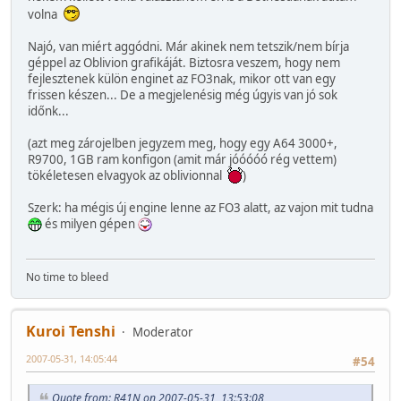
volna
Najó, van miért aggódni. Már akinek nem tetszik/nem bírja
géppel az Oblivion grafikáját. Biztosra veszem, hogy nem
fejlesztenek külön enginet az FO3nak, mikor ott van egy
frissen készen... De a megjelenésig még úgyis van jó sok
időnk...
(azt meg zárojelben jegyzem meg, hogy egy A64 3000+,
R9700, 1GB ram konfigon (amit már jóóóóó rég vettem)
tökéletesen elvagyok az oblivionnal
)
Szerk: ha mégis új engine lenne az FO3 alatt, az vajon mit tudna
és milyen gépen
No time to bleed
Kuroi Tenshi
Moderator
2007-05-31, 14:05:44
#54
Quote from: R41N on 2007-05-31, 13:53:08