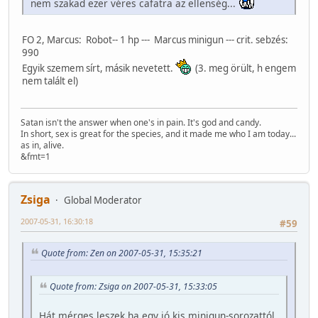
nem szakad ezer véres cafatra az ellenség...
FO 2, Marcus: Robot-- 1 hp --- Marcus minigun --- crit. sebzés:
990
Egyik szemem sírt, másik nevetett.
(3. meg örült, h engem
nem talált el)
Satan isn't the answer when one's in pain. It's god and candy.
In short, sex is great for the species, and it made me who I am today...
as in, alive.
&fmt=1
Zsiga
Global Moderator
2007-05-31, 16:30:18
#59
Quote from: Zen on 2007-05-31, 15:35:21
Quote from: Zsiga on 2007-05-31, 15:33:05
Hát mérges leszek ha egy jó kis minigun-sorozattól