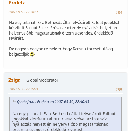
Próféta
2007-05-30, 22:40:43
#34
Na egy pillanat. Ez a Bethesda által felvásárolt Fallout jogokkal
készített Fallout 3 lesz. Szóval az intenzív nyáladzás helyett én
helyénvalóbb magatartásnak érzem a csendes, érdeklődő
kivárást.
De nagyon-nagyon remélem, hogy Ramiz kitörését utólag
beigazolják
Zsiga
Global Moderator
2007-05-30, 22:45:21
#35
Quote from: Próféta on 2007-05-30, 22:40:43
Na egy pillanat. Ez a Bethesda által felvásárolt Fallout
jogokkal készített Fallout 3 lesz. Szóval az intenzív
nyáladzás helyett én helyénvalóbb magatartásnak
érzem a csendes, érdeklődő kivárást.