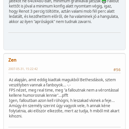
játékot ne 640x480-ban, minimum grafikával játszak
Fallout
kettőt is jóval a minimum konfig alatt nyomtam végig, igaz,
hogy Renot 3 percig töltötte, aztán valami mob fél perc alatt
ledatált, és kezdhettem előről, de ha valaminek jó a hangulata,
akkor az ilyen "apróságok" nem tudnak zavarni.
Zen
2007-05-31, 15:22:42
#56
Az alapján, amit eddig kiadtak magukból Bethesdások, sztem
veszélyben vannak a fanboyok... -.-
FPS nézet, meg real time, meg "a falloutnak nem a vérontással
kellene humorosnak lennie"...pfft
Igen, falloutban azon kell röhögni, h leszakad vkinek a feje...
Amúgy én személy szerint úgy vagyok vele, h annak kéne
folytatnia, aki először elkezdte, mert az tudja, h miből mit akart
kihozni.