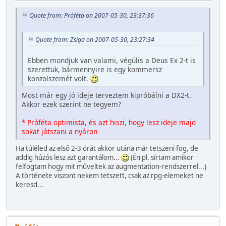
Quote from: Próféta on 2007-05-30, 23:37:36
Quote from: Zsiga on 2007-05-30, 23:27:34
Ebben mondjuk van valami, végülis a Deus Ex 2-t is
szerettük, bármennyire is egy kommersz
konzolszemét volt.
Most már egy jó ideje terveztem kipróbálni a DX2-t.
Akkor ezek szerint ne tegyem?
* Próféta optimista, és azt hiszi, hogy lesz ideje majd
sokat játszani a nyáron
Ha túléled az első 2-3 órát akkor utána már tetszeni fog, de
addig húzós lesz azt garantálom...
(Én pl. sírtam amikor
felfogtam hogy mit műveltek az augmentation-rendszerrel...)
A története viszont nekem tetszett, csak az rpg-elemeket ne
keresd...