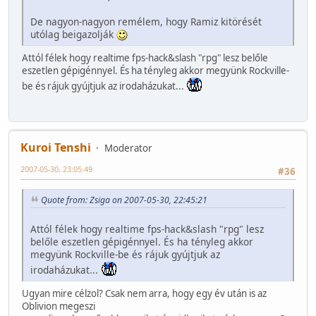
De nagyon-nagyon remélem, hogy Ramiz kitörését
utólag beigazolják
Attól félek hogy realtime fps-hack&slash "rpg" lesz belőle
eszetlen gépigénnyel. És ha tényleg akkor megyünk Rockville-
be és rájuk gyújtjuk az irodaházukat...
Kuroi Tenshi
Moderator
2007-05-30, 23:05:49
#36
Quote from: Zsiga on 2007-05-30, 22:45:21
Attól félek hogy realtime fps-hack&slash "rpg" lesz
belőle eszetlen gépigénnyel. És ha tényleg akkor
megyünk Rockville-be és rájuk gyújtjuk az
irodaházukat...
Ugyan mire célzol? Csak nem arra, hogy egy év után is az
Oblivion megeszi