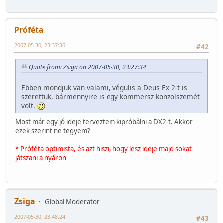
Próféta
2007-05-30, 23:37:36
#42
Quote from: Zsiga on 2007-05-30, 23:27:34
Ebben mondjuk van valami, végülis a Deus Ex 2-t is
szerettük, bármennyire is egy kommersz konzolszemét
volt.
Most már egy jó ideje terveztem kipróbálni a DX2-t. Akkor
ezek szerint ne tegyem?
* Próféta optimista, és azt hiszi, hogy lesz ideje majd sokat
játszani a nyáron
Zsiga
Global Moderator
2007-05-30, 23:48:24
#43