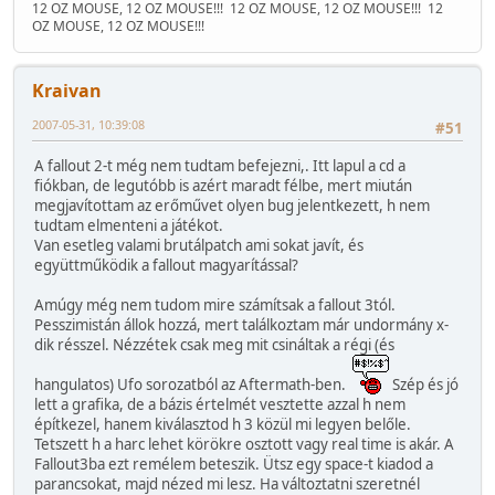
12 OZ MOUSE, 12 OZ MOUSE!!!
12 OZ MOUSE, 12 OZ MOUSE!!!
12
OZ MOUSE, 12 OZ MOUSE!!!
Kraivan
2007-05-31, 10:39:08
#51
A fallout 2-t még nem tudtam befejezni,. Itt lapul a cd a
fiókban, de legutóbb is azért maradt félbe, mert miután
megjavítottam az erőművet olyen bug jelentkezett, h nem
tudtam elmenteni a játékot.
Van esetleg valami brutálpatch ami sokat javít, és
együttműködik a fallout magyarítással?
Amúgy még nem tudom mire számítsak a fallout 3tól.
Pesszimistán állok hozzá, mert találkoztam már undormány x-
dik résszel. Nézzétek csak meg mit csináltak a régi (és
hangulatos) Ufo sorozatból az Aftermath-ben.
Szép és jó
lett a grafika, de a bázis értelmét vesztette azzal h nem
építkezel, hanem kiválasztod h 3 közül mi legyen belőle.
Tetszett h a harc lehet körökre osztott vagy real time is akár. A
Fallout3ba ezt remélem beteszik. Ütsz egy space-t kiadod a
parancsokat, majd nézed mi lesz. Ha változtatni szeretnél