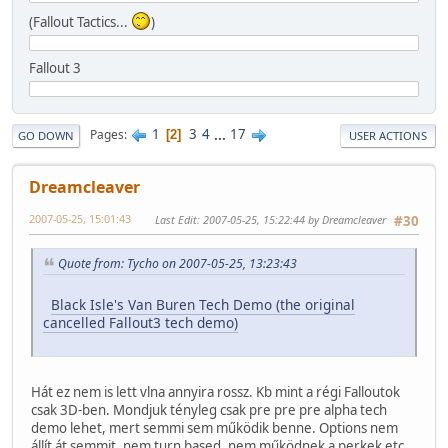
(Fallout Tactics...
)
Fallout 3
1
3
4
...
17
Pages
2
GO DOWN
USER ACTIONS
Dreamcleaver
2007-05-25, 15:01:43
Last Edit
: 2007-05-25, 15:22:44 by Dreamcleaver
#30
Quote from: Tycho on 2007-05-25, 13:23:43
Black Isle's Van Buren Tech Demo (the original
cancelled Fallout3 tech demo)
Hát ez nem is lett vlna annyira rossz. Kb mint a régi Falloutok
csak 3D-ben. Mondjuk tényleg csak pre pre pre alpha tech
demo lehet, mert semmi sem működik benne. Options nem
állít át semmit, nem turn based, nem működnek a perkek etc.