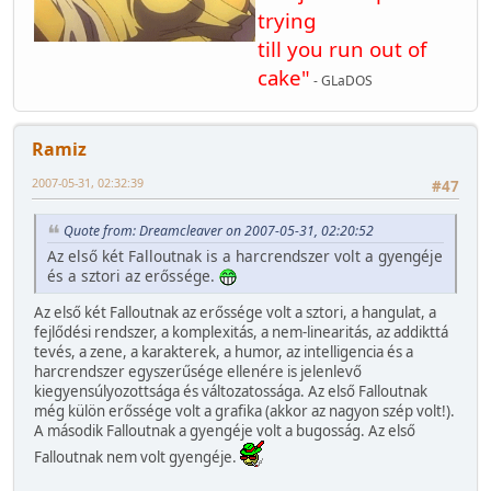
trying
till you run out of
cake"
- GLaDOS
Ramiz
2007-05-31, 02:32:39
#47
Quote from: Dreamcleaver on 2007-05-31, 02:20:52
Az első két Falloutnak is a harcrendszer volt a gyengéje
és a sztori az erőssége.
Az első két Falloutnak az erőssége volt a sztori, a hangulat, a
fejlődési rendszer, a komplexitás, a nem-linearitás, az addikttá
tevés, a zene, a karakterek, a humor, az intelligencia és a
harcrendszer egyszerűsége ellenére is jelenlevő
kiegyensúlyozottsága és változatossága. Az első Falloutnak
még külön erőssége volt a grafika (akkor az nagyon szép volt!).
A második Falloutnak a gyengéje volt a bugosság. Az első
Falloutnak nem volt gyengéje.