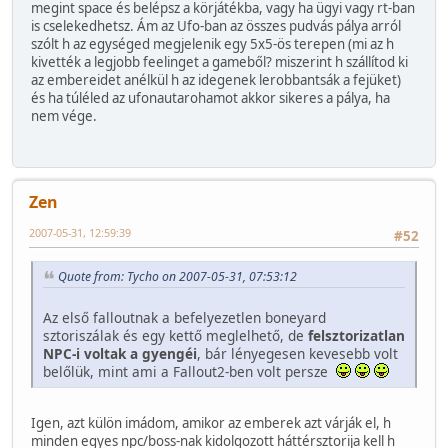
megint space és belépsz a körjátékba, vagy ha ügyi vagy rt-ban
is cselekedhetsz. Ám az Ufo-ban az összes pudvás pálya arról
szólt h az egységed megjelenik egy 5x5-ös terepen (mi az h
kivették a legjobb feelinget a gameből? miszerint h szállítod ki
az embereidet anélkül h az idegenek lerobbantsák a fejüket)
és ha túléled az ufonautarohamot akkor sikeres a pálya, ha
nem vége.
Zen
2007-05-31, 12:59:39
#52
Quote from: Tycho on 2007-05-31, 07:53:12
Az első falloutnak a befelyezetlen boneyard
sztoriszálak és egy kettő meglelhető, de
felsztorizatlan
NPC-i voltak a gyengéi
, bár lényegesen kevesebb volt
belőlük, mint ami a Fallout2-ben volt persze
Igen, azt külön imádom, amikor az emberek azt várják el, h
minden egyes npc/boss-nak kidolgozott háttérsztorija kell h