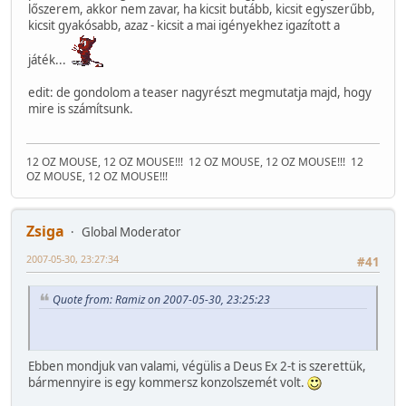
lőszerem, akkor nem zavar, ha kicsit butább, kicsit egyszerűbb,
kicsit gyakósabb, azaz - kicsit a mai igényekhez igazított a
játék...
edit: de gondolom a teaser nagyrészt megmutatja majd, hogy
mire is számítsunk.
12 OZ MOUSE, 12 OZ MOUSE!!!
12 OZ MOUSE, 12 OZ MOUSE!!!
12
OZ MOUSE, 12 OZ MOUSE!!!
Zsiga
Global Moderator
2007-05-30, 23:27:34
#41
Quote from: Ramiz on 2007-05-30, 23:25:23
Ebben mondjuk van valami, végülis a Deus Ex 2-t is szerettük,
bármennyire is egy kommersz konzolszemét volt.