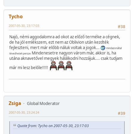
Tycho
2007-05-30, 23:17:03
#38
Najó, némi aggodalomra ad okot az előző terméke a cégnek,
de ha jól emlékszem, ezt nem az Oblivion után kezdték
fejleszteni, mert már előbb náluk voltak a jogok...
mindazonáltal
Mindenesetre nagyon várom már, akkor is, ha
tévedhetek persze
utána aknavetővel megyek hálálkodni hozzájuk.... csak tudjam
már mi lesz belőle!!!!!
Zsiga
Global Moderator
2007-05-30, 23:24:24
#39
Quote from: Tycho on 2007-05-30, 23:17:03