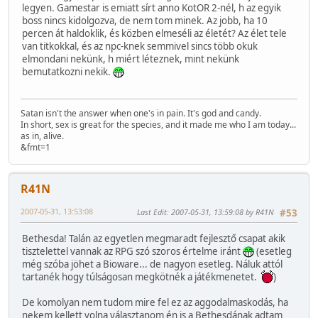
legyen. Gamestar is emiatt sírt anno KotOR 2-nél, h az egyik
boss nincs kidolgozva, de nem tom minek. Az jobb, ha 10
percen át haldoklik, és közben elmeséli az életét? Az élet tele
van titkokkal, és az npc-knek semmivel sincs több okuk
elmondani nekünk, h miért léteznek, mint nekünk
bemutatkozni nekik.
Satan isn't the answer when one's in pain. It's god and candy.
In short, sex is great for the species, and it made me who I am today...
as in, alive.
&fmt=1
R41N
2007-05-31, 13:53:08
Last Edit
: 2007-05-31, 13:59:08 by R41N
#53
Bethesda! Talán az egyetlen megmaradt fejlesztő csapat akik
tisztelettel vannak az RPG szó szoros értelme iránt
(esetleg
még szóba jöhet a Bioware... de nagyon esetleg. Náluk attól
tartanék hogy túlságosan megkötnék a játékmenetet.
)
De komolyan nem tudom mire fel ez az aggodalmaskodás, ha
nekem kellett volna választanom én is a Bethesdának adtam