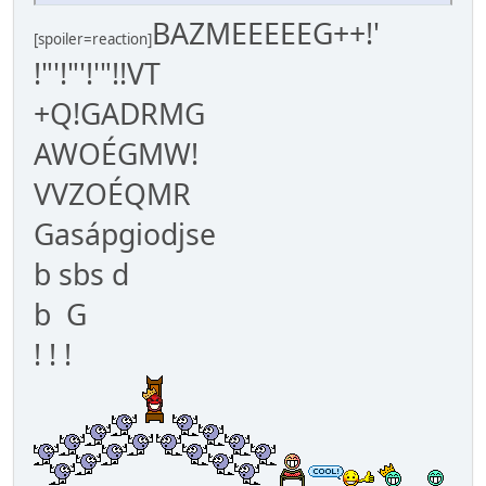
BAZMEEEEEG++!'
[spoiler=reaction]
!"'!"'!'"!!VT
+Q!GADRMG
AWOÉGMW!
VVZOÉQMR
Gasápgiodjse
b sbs d
b G
! ! !