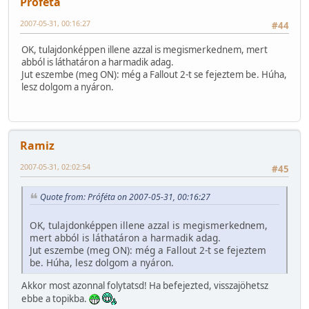
Próféta
2007-05-31, 00:16:27
#44
OK, tulajdonképpen illene azzal is megismerkednem, mert
abból is láthatáron a harmadik adag.
Jut eszembe (meg ON): még a Fallout 2-t se fejeztem be. Húha,
lesz dolgom a nyáron.
Ramiz
2007-05-31, 02:02:54
#45
Quote from: Próféta on 2007-05-31, 00:16:27
OK, tulajdonképpen illene azzal is megismerkednem,
mert abból is láthatáron a harmadik adag.
Jut eszembe (meg ON): még a Fallout 2-t se fejeztem
be. Húha, lesz dolgom a nyáron.
Akkor most azonnal folytatsd! Ha befejezted, visszajöhetsz
ebbe a topikba.