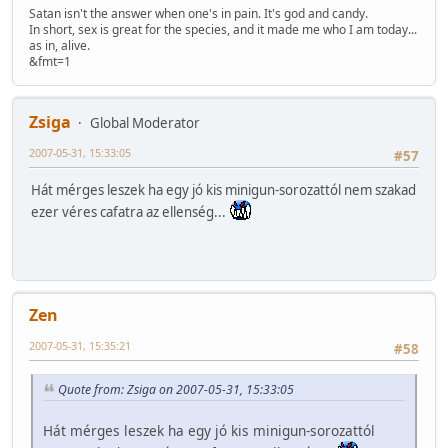
Satan isn't the answer when one's in pain. It's god and candy.
In short, sex is great for the species, and it made me who I am today...
as in, alive.
&fmt=1
Zsiga
Global Moderator
2007-05-31, 15:33:05
#57
Hát mérges leszek ha egy jó kis minigun-sorozattól nem szakad
ezer véres cafatra az ellenség...
Zen
2007-05-31, 15:35:21
#58
Quote from: Zsiga on 2007-05-31, 15:33:05
Hát mérges leszek ha egy jó kis minigun-sorozattól