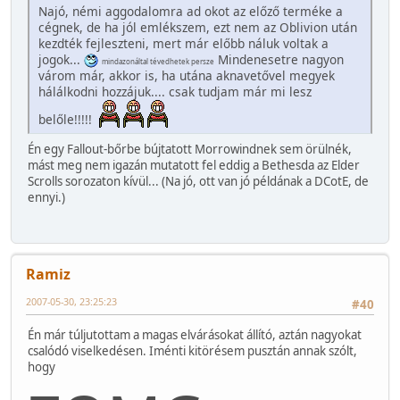
Najó, némi aggodalomra ad okot az előző terméke a
cégnek, de ha jól emlékszem, ezt nem az Oblivion után
kezdték fejleszteni, mert már előbb náluk voltak a
jogok...
Mindenesetre nagyon
mindazonáltal tévedhetek persze
várom már, akkor is, ha utána aknavetővel megyek
hálálkodni hozzájuk.... csak tudjam már mi lesz
belőle!!!!!
Én egy Fallout-bőrbe bújtatott Morrowindnek sem örülnék,
mást meg nem igazán mutatott fel eddig a Bethesda az Elder
Scrolls sorozaton kívül... (Na jó, ott van jó példának a DCotE, de
ennyi.)
Ramiz
2007-05-30, 23:25:23
#40
Én már túljutottam a magas elvárásokat állító, aztán nagyokat
csalódó viselkedésen. Iménti kitörésem pusztán annak szólt,
hogy