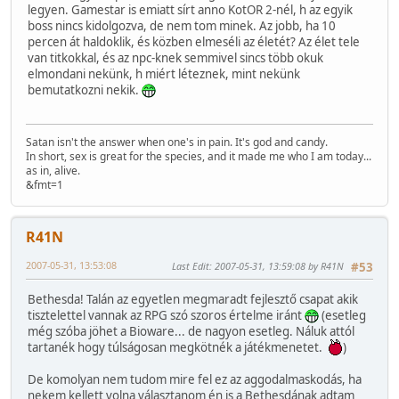
legyen. Gamestar is emiatt sírt anno KotOR 2-nél, h az egyik
boss nincs kidolgozva, de nem tom minek. Az jobb, ha 10
percen át haldoklik, és közben elmeséli az életét? Az élet tele
van titkokkal, és az npc-knek semmivel sincs több okuk
elmondani nekünk, h miért léteznek, mint nekünk
bemutatkozni nekik.
Satan isn't the answer when one's in pain. It's god and candy.
In short, sex is great for the species, and it made me who I am today...
as in, alive.
&fmt=1
R41N
2007-05-31, 13:53:08
Last Edit
: 2007-05-31, 13:59:08 by R41N
#53
Bethesda! Talán az egyetlen megmaradt fejlesztő csapat akik
tisztelettel vannak az RPG szó szoros értelme iránt
(esetleg
még szóba jöhet a Bioware... de nagyon esetleg. Náluk attól
tartanék hogy túlságosan megkötnék a játékmenetet.
)
De komolyan nem tudom mire fel ez az aggodalmaskodás, ha
nekem kellett volna választanom én is a Bethesdának adtam