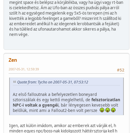
megint space és belépsz a körjátékba, vagy ha ügyi vagy rt-ban
is cselekedhetsz. Ám az Ufo-ban az összes pudvás pálya arról
szólt h az egységed megjelenik egy 5x5-ös terepen (mi az h
kivették a legjobb feelinget a gameből? miszerint h szállítod ki
az embereidet anélkül h az idegenek lerobbantsák a fejüket)
és ha túléled az ufonautarohamot akkor sikeres a pálya, ha
nem vége.
Zen
2007-05-31, 12:59:39
#52
Quote from: Tycho on 2007-05-31, 07:53:12
Az első falloutnak a befelyezetlen boneyard
sztoriszálak és egy kettő meglelhető, de
felsztorizatlan
NPC-i voltak a gyengéi
, bár lényegesen kevesebb volt
belőlük, mint ami a Fallout2-ben volt persze
Igen, azt külön imádom, amikor az emberek azt várják el, h
minden egyes npc/boss-nak kidolgozott háttérsztorija kell h