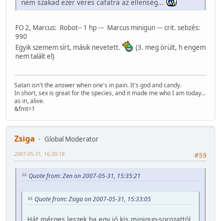
nem szakad ezer véres cafatra az ellenség...
FO 2, Marcus: Robot-- 1 hp --- Marcus minigun --- crit. sebzés:
990
Egyik szemem sírt, másik nevetett.
(3. meg örült, h engem
nem talált el)
Satan isn't the answer when one's in pain. It's god and candy.
In short, sex is great for the species, and it made me who I am today...
as in, alive.
&fmt=1
Zsiga
Global Moderator
2007-05-31, 16:30:18
#59
Quote from: Zen on 2007-05-31, 15:35:21
Quote from: Zsiga on 2007-05-31, 15:33:05
Hát mérges leszek ha egy jó kis minigun-sorozattól