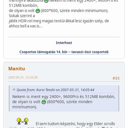
mennyire akadozva
Nekem is ment egy 2400+, 9600Pro és
512MB kombón,
de olyan is volt
(800*600, szinte minden minimumon).
Sokak szerint a
játék HDR-rel meg magas textúrákkal lesz igazán szép, de
ahhoz kell a vas is...
Interhost
Csoportos támogatás 14. kör -- tavaszi-őszi csoportok
Manitu
2007-05-31, 15:20:28
#55
Quote from: Kuroi Tenshi on 2007-05-31, 14:05:44
Nekem is ment egy 2400+, 9600Pro és 512MB kombón,
de olyan is volt
(800*600, szinte minden
minimumon).
El sem tudom képzelni, hogy egy Elder scrolls