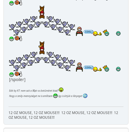
[/spoiler]
Edit by KT: nem sok a 80pt-os betűméret kissé?
Hogy a smily-mennyiséget ne is említsem
így is értjük a lényeget
12 OZ MOUSE, 12 OZ MOUSE!!!
12 OZ MOUSE, 12 OZ MOUSE!!!
12
OZ MOUSE, 12 OZ MOUSE!!!