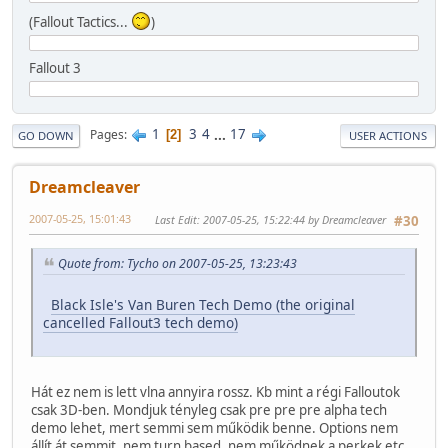
(Fallout Tactics...
)
Fallout 3
1
3
4
...
17
Pages
2
GO DOWN
USER ACTIONS
Dreamcleaver
2007-05-25, 15:01:43
Last Edit
: 2007-05-25, 15:22:44 by Dreamcleaver
#30
Quote from: Tycho on 2007-05-25, 13:23:43
Black Isle's Van Buren Tech Demo (the original
cancelled Fallout3 tech demo)
Hát ez nem is lett vlna annyira rossz. Kb mint a régi Falloutok
csak 3D-ben. Mondjuk tényleg csak pre pre pre alpha tech
demo lehet, mert semmi sem működik benne. Options nem
állít át semmit, nem turn based, nem működnek a perkek etc.