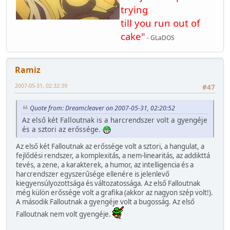
trying
till you run out of
cake"
- GLaDOS
Ramiz
2007-05-31, 02:32:39
#47
Quote from: Dreamcleaver on 2007-05-31, 02:20:52
Az első két Falloutnak is a harcrendszer volt a gyengéje
és a sztori az erőssége.
Az első két Falloutnak az erőssége volt a sztori, a hangulat, a
fejlődési rendszer, a komplexitás, a nem-linearitás, az addikttá
tevés, a zene, a karakterek, a humor, az intelligencia és a
harcrendszer egyszerűsége ellenére is jelenlevő
kiegyensúlyozottsága és változatossága. Az első Falloutnak
még külön erőssége volt a grafika (akkor az nagyon szép volt!).
A második Falloutnak a gyengéje volt a bugosság. Az első
Falloutnak nem volt gyengéje.