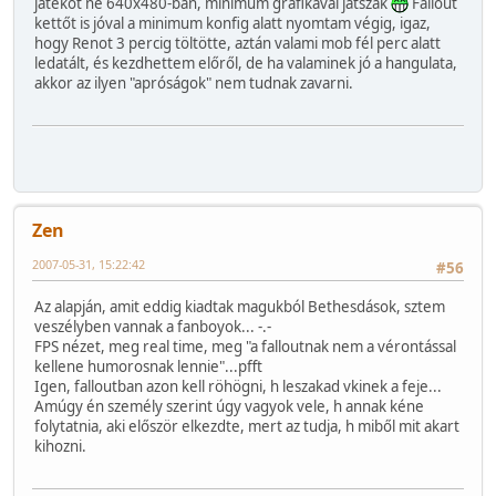
játékot ne 640x480-ban, minimum grafikával játszak
Fallout
kettőt is jóval a minimum konfig alatt nyomtam végig, igaz,
hogy Renot 3 percig töltötte, aztán valami mob fél perc alatt
ledatált, és kezdhettem előről, de ha valaminek jó a hangulata,
akkor az ilyen "apróságok" nem tudnak zavarni.
Zen
2007-05-31, 15:22:42
#56
Az alapján, amit eddig kiadtak magukból Bethesdások, sztem
veszélyben vannak a fanboyok... -.-
FPS nézet, meg real time, meg "a falloutnak nem a vérontással
kellene humorosnak lennie"...pfft
Igen, falloutban azon kell röhögni, h leszakad vkinek a feje...
Amúgy én személy szerint úgy vagyok vele, h annak kéne
folytatnia, aki először elkezdte, mert az tudja, h miből mit akart
kihozni.