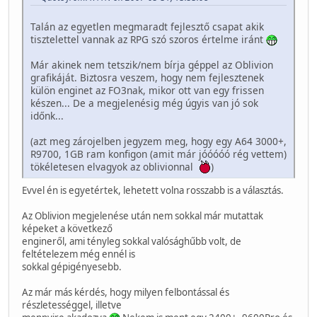
Talán az egyetlen megmaradt fejlesztő csapat akik
tisztelettel vannak az RPG szó szoros értelme iránt
Már akinek nem tetszik/nem bírja géppel az Oblivion
grafikáját. Biztosra veszem, hogy nem fejlesztenek
külön enginet az FO3nak, mikor ott van egy frissen
készen... De a megjelenésig még úgyis van jó sok
időnk...
(azt meg zárojelben jegyzem meg, hogy egy A64 3000+,
R9700, 1GB ram konfigon (amit már jóóóóó rég vettem)
tökéletesen elvagyok az oblivionnal
)
Evvel én is egyetértek, lehetett volna rosszabb is a választás.
Az Oblivion megjelenése után nem sokkal már mutattak
képeket a következő
engineről, ami tényleg sokkal valósághűbb volt, de
feltételezem még ennél is
sokkal gépigényesebb.
Az már más kérdés, hogy milyen felbontással és
részletességgel, illetve