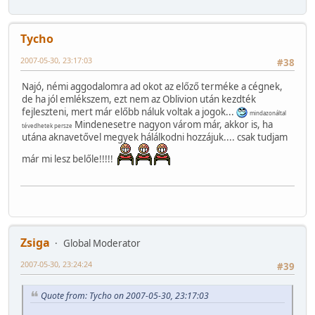
Tycho
2007-05-30, 23:17:03
#38
Najó, némi aggodalomra ad okot az előző terméke a cégnek,
de ha jól emlékszem, ezt nem az Oblivion után kezdték
fejleszteni, mert már előbb náluk voltak a jogok...
mindazonáltal
Mindenesetre nagyon várom már, akkor is, ha
tévedhetek persze
utána aknavetővel megyek hálálkodni hozzájuk.... csak tudjam
már mi lesz belőle!!!!!
Zsiga
Global Moderator
2007-05-30, 23:24:24
#39
Quote from: Tycho on 2007-05-30, 23:17:03