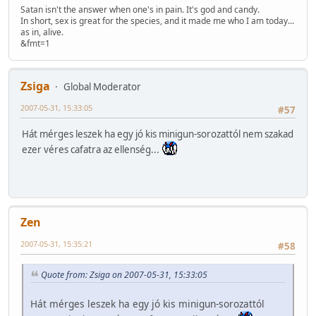
Satan isn't the answer when one's in pain. It's god and candy.
In short, sex is great for the species, and it made me who I am today...
as in, alive.
&fmt=1
Zsiga
Global Moderator
2007-05-31, 15:33:05
#57
Hát mérges leszek ha egy jó kis minigun-sorozattól nem szakad
ezer véres cafatra az ellenség...
Zen
2007-05-31, 15:35:21
#58
Quote from: Zsiga on 2007-05-31, 15:33:05
Hát mérges leszek ha egy jó kis minigun-sorozattól