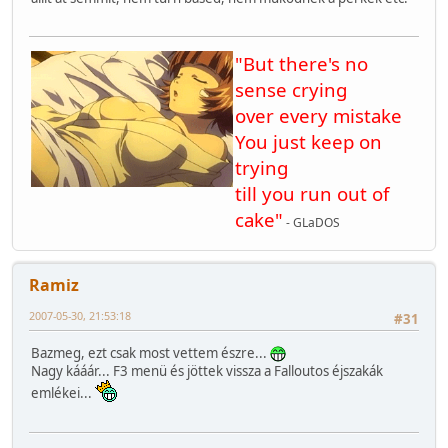
"But there's no
sense crying
over every mistake
You just keep on
trying
till you run out of
cake"
- GLaDOS
Ramiz
2007-05-30, 21:53:18
#31
Bazmeg, ezt csak most vettem észre...
Nagy kááár... F3 menü és jöttek vissza a Falloutos éjszakák
emlékei...