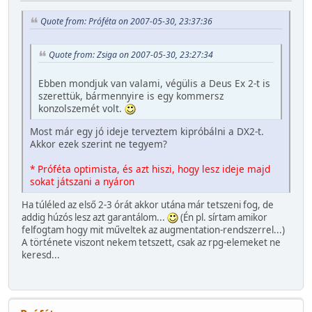
Quote from: Próféta on 2007-05-30, 23:37:36
Quote from: Zsiga on 2007-05-30, 23:27:34
Ebben mondjuk van valami, végülis a Deus Ex 2-t is
szerettük, bármennyire is egy kommersz
konzolszemét volt.
Most már egy jó ideje terveztem kipróbálni a DX2-t.
Akkor ezek szerint ne tegyem?
* Próféta optimista, és azt hiszi, hogy lesz ideje majd
sokat játszani a nyáron
Ha túléled az első 2-3 órát akkor utána már tetszeni fog, de
addig húzós lesz azt garantálom...
(Én pl. sírtam amikor
felfogtam hogy mit műveltek az augmentation-rendszerrel...)
A története viszont nekem tetszett, csak az rpg-elemeket ne
keresd...