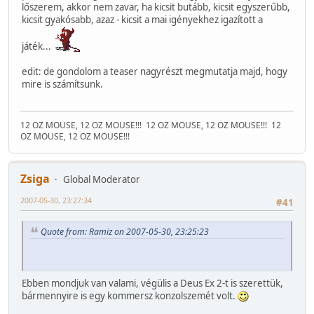
lőszerem, akkor nem zavar, ha kicsit butább, kicsit egyszerűbb,
kicsit gyakósabb, azaz - kicsit a mai igényekhez igazított a
játék...
edit: de gondolom a teaser nagyrészt megmutatja majd, hogy
mire is számítsunk.
12 OZ MOUSE, 12 OZ MOUSE!!!
12 OZ MOUSE, 12 OZ MOUSE!!!
12
OZ MOUSE, 12 OZ MOUSE!!!
Zsiga
Global Moderator
2007-05-30, 23:27:34
#41
Quote from: Ramiz on 2007-05-30, 23:25:23
Ebben mondjuk van valami, végülis a Deus Ex 2-t is szerettük,
bármennyire is egy kommersz konzolszemét volt.