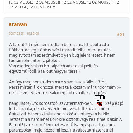
12 OZ MOUSE, 12 OZ MOUSE!!!
12 OZ MOUSE, 12 OZ MOUSE!!!
12
OZ MOUSE, 12 OZ MOUSE!!!
Kraivan
2007-05-31, 10:39:08
#51
A fallout 2-t még nem tudtam befejezni,. Itt lapul a cd a
fiókban, de legutóbb is azért maradt félbe, mert miután
megjavítottam az erőművet olyen bug jelentkezett, h nem
tudtam elmenteni a játékot.
Van esetleg valami brutálpatch ami sokat javít, és
együttműködik a fallout magyarítással?
Amúgy még nem tudom mire számítsak a fallout 3tól.
Pesszimistán állok hozzá, mert találkoztam már undormány x-
dik résszel. Nézzétek csak meg mit csináltak a régi (és
hangulatos) Ufo sorozatból az Aftermath-ben.
Szép és jó
lett a grafika, de a bázis értelmét vesztette azzal h nem
építkezel, hanem kiválasztod h 3 közül mi legyen belőle.
Tetszett h a harc lehet körökre osztott vagy real time is akár. A
Fallout3ba ezt remélem beteszik. Ütsz egy space-t kiadod a
parancsokat, majd nézed mi lesz. Ha változtatni szeretnél