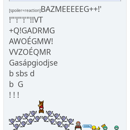
BAZMEEEEEG++!'
[spoiler=reaction]
!"'!"'!'"!!VT
+Q!GADRMG
AWOÉGMW!
VVZOÉQMR
Gasápgiodjse
b sbs d
b G
! ! !