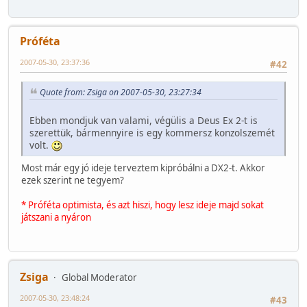
Próféta
2007-05-30, 23:37:36
#42
Quote from: Zsiga on 2007-05-30, 23:27:34
Ebben mondjuk van valami, végülis a Deus Ex 2-t is
szerettük, bármennyire is egy kommersz konzolszemét
volt.
Most már egy jó ideje terveztem kipróbálni a DX2-t. Akkor
ezek szerint ne tegyem?
* Próféta optimista, és azt hiszi, hogy lesz ideje majd sokat
játszani a nyáron
Zsiga
Global Moderator
2007-05-30, 23:48:24
#43