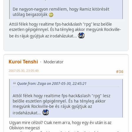
De nagyon-nagyon remélem, hogy Ramiz kitörését
utólag beigazolják
Attól félek hogy realtime fps-hack&slash "rpg" lesz belőle
eszetlen gépigénnyel. És ha tényleg akkor megyünk Rockville-
be és rájuk gyújtjuk az irodaházukat...
Kuroi Tenshi
Moderator
2007-05-30, 23:05:49
#36
Quote from: Zsiga on 2007-05-30, 22:45:21
Attól félek hogy realtime fps-hack&slash "rpg" lesz
belőle eszetlen gépigénnyel. És ha tényleg akkor
megyünk Rockville-be és rájuk gyújtjuk az
irodaházukat...
Ugyan mire célzol? Csak nem arra, hogy egy év után is az
Oblivion megeszi