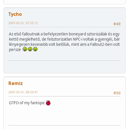
Tycho
2007-05-31, 07:53:12
#49
Az első falloutnak a befelyezetlen boneyard sztoriszálak és egy
kettő meglelhető, de felsztorizatlan NPC-i voltak a gyengéi, bár
lényegesen kevesebb volt belőlük, mint ami a Fallout2-ben volt
persze
Ramiz
2007-05-31, 08:59:47
#50
GTFO of my fantopic