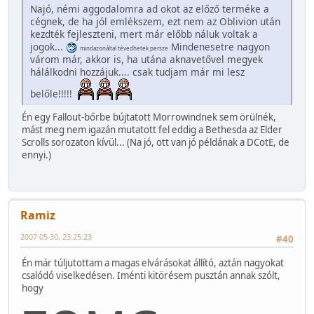
Najó, némi aggodalomra ad okot az előző terméke a
cégnek, de ha jól emlékszem, ezt nem az Oblivion után
kezdték fejleszteni, mert már előbb náluk voltak a
jogok...
Mindenesetre nagyon
mindazonáltal tévedhetek persze
várom már, akkor is, ha utána aknavetővel megyek
hálálkodni hozzájuk.... csak tudjam már mi lesz
belőle!!!!!
Én egy Fallout-bőrbe bújtatott Morrowindnek sem örülnék,
mást meg nem igazán mutatott fel eddig a Bethesda az Elder
Scrolls sorozaton kívül... (Na jó, ott van jó példának a DCotE, de
ennyi.)
Ramiz
2007-05-30, 23:25:23
#40
Én már túljutottam a magas elvárásokat állító, aztán nagyokat
csalódó viselkedésen. Iménti kitörésem pusztán annak szólt,
hogy