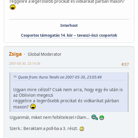
reggelire a legerősebb procikat és vidkarikat párban maxon?
Interhost
Csoportos támogatás 14. kör -- tavaszi-őszi csoportok
Zsiga
Global Moderator
2007-05-30, 23:14:36
#37
Quote from: Kuroi Tenshi on 2007-05-30, 23:05:49
Ugyan mire célzol? Csak nem arra, hogy egy év után is
az Oblivion megeszi
reggelire a legerősebb procikat és vidkarikat párban
maxon?
Ugyanmár, miket nem feltételezel rólam...
Szerk.: Beraktam a poll-ba a 3. részt.