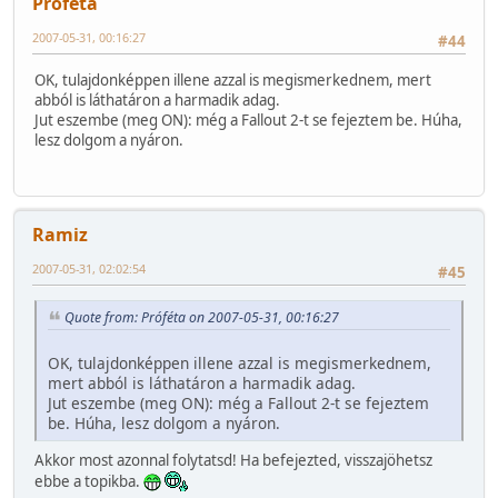
Próféta
2007-05-31, 00:16:27
#44
OK, tulajdonképpen illene azzal is megismerkednem, mert
abból is láthatáron a harmadik adag.
Jut eszembe (meg ON): még a Fallout 2-t se fejeztem be. Húha,
lesz dolgom a nyáron.
Ramiz
2007-05-31, 02:02:54
#45
Quote from: Próféta on 2007-05-31, 00:16:27
OK, tulajdonképpen illene azzal is megismerkednem,
mert abból is láthatáron a harmadik adag.
Jut eszembe (meg ON): még a Fallout 2-t se fejeztem
be. Húha, lesz dolgom a nyáron.
Akkor most azonnal folytatsd! Ha befejezted, visszajöhetsz
ebbe a topikba.