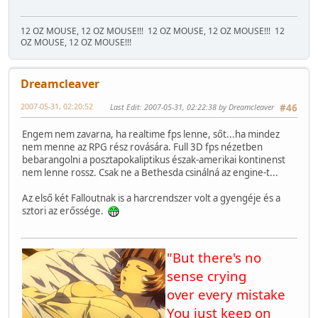
12 OZ MOUSE, 12 OZ MOUSE!!!
12 OZ MOUSE, 12 OZ MOUSE!!!
12
OZ MOUSE, 12 OZ MOUSE!!!
Dreamcleaver
2007-05-31, 02:20:52
Last Edit
: 2007-05-31, 02:22:38 by Dreamcleaver
#46
Engem nem zavarna, ha realtime fps lenne, sőt...ha mindez
nem menne az RPG rész rovására. Full 3D fps nézetben
bebarangolni a posztapokaliptikus észak-amerikai kontinenst
nem lenne rossz. Csak ne a Bethesda csinálná az engine-t...
Az első két Falloutnak is a harcrendszer volt a gyengéje és a
sztori az erőssége.
"But there's no
sense crying
over every mistake
You just keep on