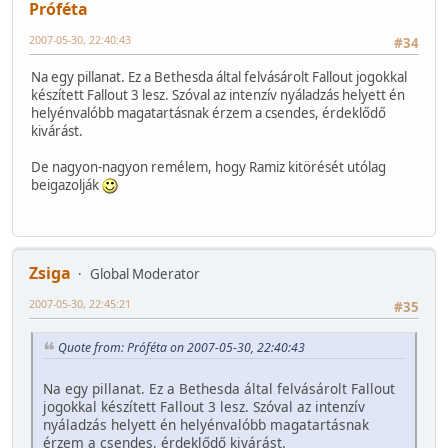
Próféta
2007-05-30, 22:40:43
#34
Na egy pillanat. Ez a Bethesda által felvásárolt Fallout jogokkal
készített Fallout 3 lesz. Szóval az intenzív nyáladzás helyett én
helyénvalóbb magatartásnak érzem a csendes, érdeklődő
kivárást.
De nagyon-nagyon remélem, hogy Ramiz kitörését utólag
beigazolják
Zsiga
Global Moderator
2007-05-30, 22:45:21
#35
Quote from: Próféta on 2007-05-30, 22:40:43
Na egy pillanat. Ez a Bethesda által felvásárolt Fallout
jogokkal készített Fallout 3 lesz. Szóval az intenzív
nyáladzás helyett én helyénvalóbb magatartásnak
érzem a csendes, érdeklődő kivárást.