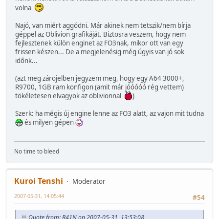
volna
Najó, van miért aggódni. Már akinek nem tetszik/nem bírja
géppel az Oblivion grafikáját. Biztosra veszem, hogy nem
fejlesztenek külön enginet az FO3nak, mikor ott van egy
frissen készen... De a megjelenésig még úgyis van jó sok
időnk...
(azt meg zárojelben jegyzem meg, hogy egy A64 3000+,
R9700, 1GB ram konfigon (amit már jóóóóó rég vettem)
tökéletesen elvagyok az oblivionnal
)
Szerk: ha mégis új engine lenne az FO3 alatt, az vajon mit tudna
és milyen gépen
No time to bleed
Kuroi Tenshi
Moderator
2007-05-31, 14:05:44
#54
Quote from: R41N on 2007-05-31, 13:53:08