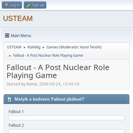
Log in
Sign up
USTEAM
Main Menu
USTEAM
Külvilág
Games
(Moderator:
Kuroi Tenshi
)
►
►
Fallout - A Post Nuclear Role Playing Game
►
Fallout - A Post Nuclear Role
Playing Game
Started by Ramiz, 2006-09-24, 13:45:19
Melyik a kedvenc Fallout játékod?
Fallout 1
Fallout 2