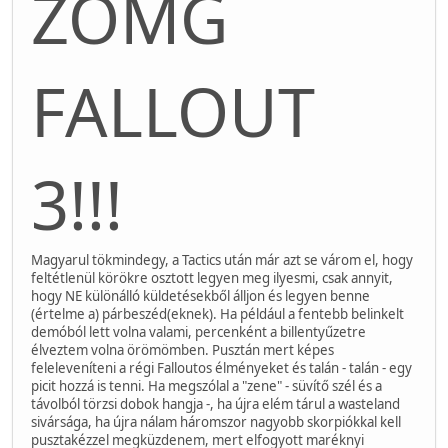
ZOMG
FALLOUT
3!!!
Magyarul tökmindegy, a Tactics után már azt se várom el, hogy
feltétlenül körökre osztott legyen meg ilyesmi, csak annyit,
hogy NE különálló küldetésekből álljon és legyen benne
(értelme a) párbeszéd(eknek). Ha például a fentebb belinkelt
demóból lett volna valami, percenként a billentyűzetre
élveztem volna örömömben. Pusztán mert képes
feleleveníteni a régi Falloutos élményeket és talán - talán - egy
picit hozzá is tenni. Ha megszólal a "zene" - süvítő szél és a
távolból törzsi dobok hangja -, ha újra elém tárul a wasteland
sivársága, ha újra nálam háromszor nagyobb skorpiókkal kell
pusztakézzel megküzdenem, mert elfogyott maréknyi