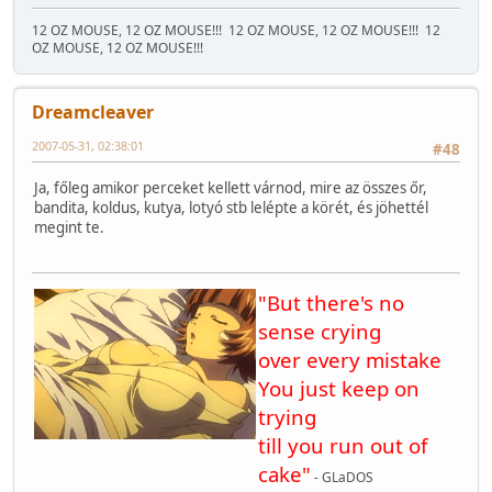
12 OZ MOUSE, 12 OZ MOUSE!!!
12 OZ MOUSE, 12 OZ MOUSE!!!
12
OZ MOUSE, 12 OZ MOUSE!!!
Dreamcleaver
2007-05-31, 02:38:01
#48
Ja, főleg amikor perceket kellett várnod, mire az összes őr,
bandita, koldus, kutya, lotyó stb lelépte a körét, és jöhettél
megint te.
"But there's no
sense crying
over every mistake
You just keep on
trying
till you run out of
cake"
- GLaDOS