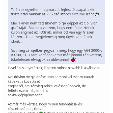
Talán az egyetlen megmaradt fejlesztő csapat akik
tisztelettel vannak az RPG szó szoros értelme iránt
Már akinek nem tetszik/nem bírja géppel az Oblivion
grafikáját. Biztosra veszem, hogy nem fejlesztenek
külön enginet az FO3nak, mikor ott van egy frissen
készen... De a megjelenésig még úgyis van jó sok
időnk...
(azt meg zárojelben jegyzem meg, hogy egy A64 3000+,
R9700, 1GB ram konfigon (amit már jóóóóó rég vettem)
tökéletesen elvagyok az oblivionnal
)
Evvel én is egyetértek, lehetett volna rosszabb is a választás.
Az Oblivion megjelenése után nem sokkal már mutattak
képeket a következő
engineről, ami tényleg sokkal valósághűbb volt, de
feltételezem még ennél is
sokkal gépigényesebb.
Az már más kérdés, hogy milyen felbontással és
részletességgel, illetve