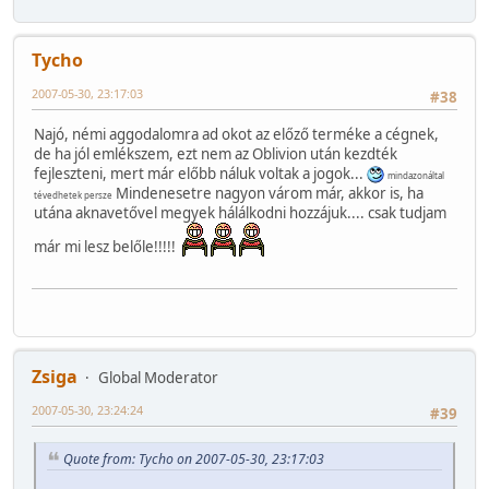
Tycho
2007-05-30, 23:17:03
#38
Najó, némi aggodalomra ad okot az előző terméke a cégnek,
de ha jól emlékszem, ezt nem az Oblivion után kezdték
fejleszteni, mert már előbb náluk voltak a jogok...
mindazonáltal
Mindenesetre nagyon várom már, akkor is, ha
tévedhetek persze
utána aknavetővel megyek hálálkodni hozzájuk.... csak tudjam
már mi lesz belőle!!!!!
Zsiga
Global Moderator
2007-05-30, 23:24:24
#39
Quote from: Tycho on 2007-05-30, 23:17:03