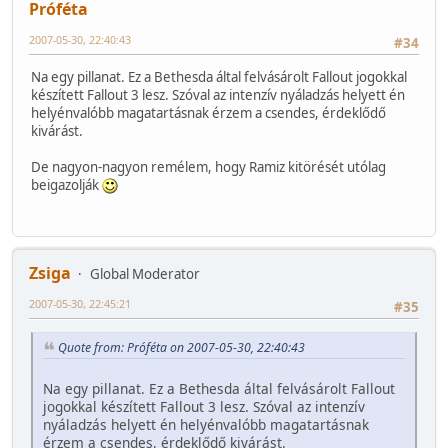
Próféta
2007-05-30, 22:40:43
#34
Na egy pillanat. Ez a Bethesda által felvásárolt Fallout jogokkal
készített Fallout 3 lesz. Szóval az intenzív nyáladzás helyett én
helyénvalóbb magatartásnak érzem a csendes, érdeklődő
kivárást.
De nagyon-nagyon remélem, hogy Ramiz kitörését utólag
beigazolják
Zsiga
Global Moderator
2007-05-30, 22:45:21
#35
Quote from: Próféta on 2007-05-30, 22:40:43
Na egy pillanat. Ez a Bethesda által felvásárolt Fallout
jogokkal készített Fallout 3 lesz. Szóval az intenzív
nyáladzás helyett én helyénvalóbb magatartásnak
érzem a csendes, érdeklődő kivárást.