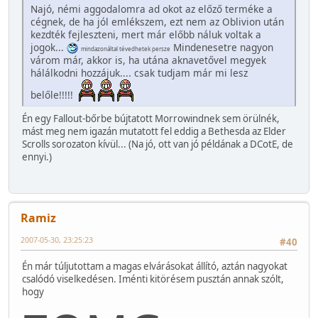
Najó, némi aggodalomra ad okot az előző terméke a
cégnek, de ha jól emlékszem, ezt nem az Oblivion után
kezdték fejleszteni, mert már előbb náluk voltak a
jogok...
Mindenesetre nagyon
mindazonáltal tévedhetek persze
várom már, akkor is, ha utána aknavetővel megyek
hálálkodni hozzájuk.... csak tudjam már mi lesz
belőle!!!!!
Én egy Fallout-bőrbe bújtatott Morrowindnek sem örülnék,
mást meg nem igazán mutatott fel eddig a Bethesda az Elder
Scrolls sorozaton kívül... (Na jó, ott van jó példának a DCotE, de
ennyi.)
Ramiz
2007-05-30, 23:25:23
#40
Én már túljutottam a magas elvárásokat állító, aztán nagyokat
csalódó viselkedésen. Iménti kitörésem pusztán annak szólt,
hogy