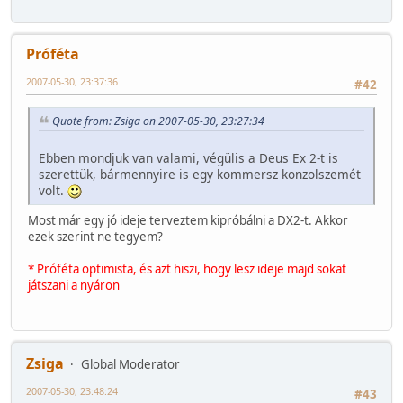
Próféta
2007-05-30, 23:37:36
#42
Quote from: Zsiga on 2007-05-30, 23:27:34
Ebben mondjuk van valami, végülis a Deus Ex 2-t is
szerettük, bármennyire is egy kommersz konzolszemét
volt.
Most már egy jó ideje terveztem kipróbálni a DX2-t. Akkor
ezek szerint ne tegyem?
* Próféta optimista, és azt hiszi, hogy lesz ideje majd sokat
játszani a nyáron
Zsiga
Global Moderator
2007-05-30, 23:48:24
#43