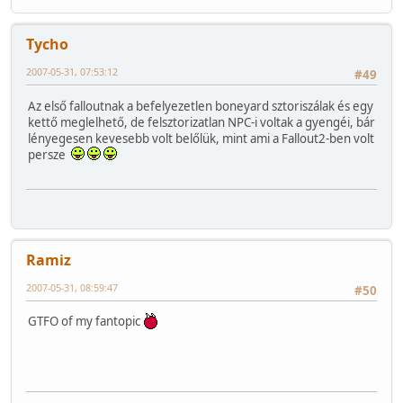
Tycho
2007-05-31, 07:53:12
#49
Az első falloutnak a befelyezetlen boneyard sztoriszálak és egy
kettő meglelhető, de felsztorizatlan NPC-i voltak a gyengéi, bár
lényegesen kevesebb volt belőlük, mint ami a Fallout2-ben volt
persze
Ramiz
2007-05-31, 08:59:47
#50
GTFO of my fantopic