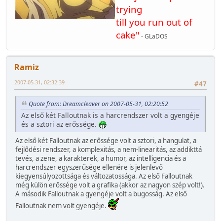
trying
till you run out of
cake"
- GLaDOS
Ramiz
2007-05-31, 02:32:39
#47
Quote from: Dreamcleaver on 2007-05-31, 02:20:52
Az első két Falloutnak is a harcrendszer volt a gyengéje
és a sztori az erőssége.
Az első két Falloutnak az erőssége volt a sztori, a hangulat, a
fejlődési rendszer, a komplexitás, a nem-linearitás, az addikttá
tevés, a zene, a karakterek, a humor, az intelligencia és a
harcrendszer egyszerűsége ellenére is jelenlevő
kiegyensúlyozottsága és változatossága. Az első Falloutnak
még külön erőssége volt a grafika (akkor az nagyon szép volt!).
A második Falloutnak a gyengéje volt a bugosság. Az első
Falloutnak nem volt gyengéje.