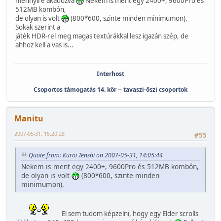
mennyire akadozva
Nekem is ment egy 2400+, 9600Pro és
512MB kombón,
de olyan is volt
(800*600, szinte minden minimumon).
Sokak szerint a
játék HDR-rel meg magas textúrákkal lesz igazán szép, de
ahhoz kell a vas is...
Interhost
Csoportos támogatás 14. kör -- tavaszi-őszi csoportok
Manitu
2007-05-31, 15:20:28
#55
Quote from: Kuroi Tenshi on 2007-05-31, 14:05:44
Nekem is ment egy 2400+, 9600Pro és 512MB kombón,
de olyan is volt
(800*600, szinte minden
minimumon).
El sem tudom képzelni, hogy egy Elder scrolls