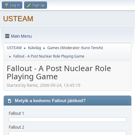
Log in
Sign up
USTEAM
Main Menu
USTEAM
Külvilág
Games
(Moderator:
Kuroi Tenshi
)
►
►
Fallout - A Post Nuclear Role Playing Game
►
Fallout - A Post Nuclear Role
Playing Game
Started by Ramiz, 2006-09-24, 13:45:19
Melyik a kedvenc Fallout játékod?
Fallout 1
Fallout 2