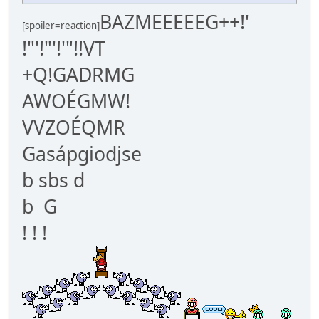
BAZMEEEEEG++!'
[spoiler=reaction]
!"'!"'!'"!!VT
+Q!GADRMG
AWOÉGMW!
VVZOÉQMR
Gasápgiodjse
b sbs d
b G
! ! !