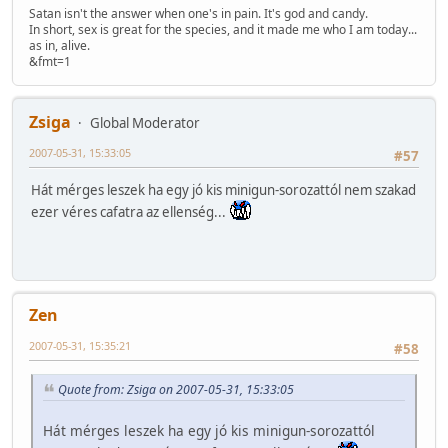
Satan isn't the answer when one's in pain. It's god and candy.
In short, sex is great for the species, and it made me who I am today...
as in, alive.
&fmt=1
Zsiga
Global Moderator
2007-05-31, 15:33:05
#57
Hát mérges leszek ha egy jó kis minigun-sorozattól nem szakad
ezer véres cafatra az ellenség...
Zen
2007-05-31, 15:35:21
#58
Quote from: Zsiga on 2007-05-31, 15:33:05
Hát mérges leszek ha egy jó kis minigun-sorozattól