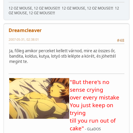
12 OZ MOUSE, 12 OZ MOUSE!!!
12 OZ MOUSE, 12 OZ MOUSE!!!
12
OZ MOUSE, 12 OZ MOUSE!!!
Dreamcleaver
2007-05-31, 02:38:01
#48
Ja, főleg amikor perceket kellett várnod, mire az összes őr,
bandita, koldus, kutya, lotyó stb lelépte a körét, és jöhettél
megint te.
"But there's no
sense crying
over every mistake
You just keep on
trying
till you run out of
cake"
- GLaDOS