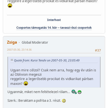
reggelire a legerősebb procikat és vidkarikat párban maxon?
Interhost
Csoportos támogatás 14. kör -- tavaszi-őszi csoportok
Zsiga
Global Moderator
2007-05-30, 23:14:36
#37
Quote from: Kuroi Tenshi on 2007-05-30, 23:05:49
Ugyan mire célzol? Csak nem arra, hogy egy év után is
az Oblivion megeszi
reggelire a legerősebb procikat és vidkarikat párban
maxon?
Ugyanmár, miket nem feltételezel rólam...
Szerk.: Beraktam a poll-ba a 3. részt.