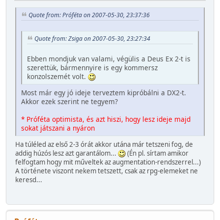
Quote from: Próféta on 2007-05-30, 23:37:36
Quote from: Zsiga on 2007-05-30, 23:27:34
Ebben mondjuk van valami, végülis a Deus Ex 2-t is
szerettük, bármennyire is egy kommersz
konzolszemét volt.
Most már egy jó ideje terveztem kipróbálni a DX2-t.
Akkor ezek szerint ne tegyem?
* Próféta optimista, és azt hiszi, hogy lesz ideje majd
sokat játszani a nyáron
Ha túléled az első 2-3 órát akkor utána már tetszeni fog, de
addig húzós lesz azt garantálom...
(Én pl. sírtam amikor
felfogtam hogy mit műveltek az augmentation-rendszerrel...)
A története viszont nekem tetszett, csak az rpg-elemeket ne
keresd...