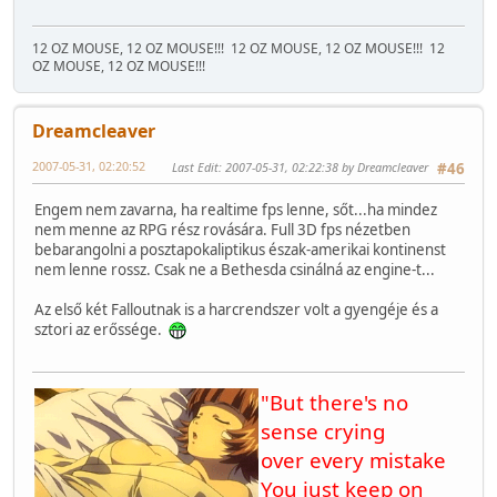
12 OZ MOUSE, 12 OZ MOUSE!!!
12 OZ MOUSE, 12 OZ MOUSE!!!
12
OZ MOUSE, 12 OZ MOUSE!!!
Dreamcleaver
2007-05-31, 02:20:52
Last Edit
: 2007-05-31, 02:22:38 by Dreamcleaver
#46
Engem nem zavarna, ha realtime fps lenne, sőt...ha mindez
nem menne az RPG rész rovására. Full 3D fps nézetben
bebarangolni a posztapokaliptikus észak-amerikai kontinenst
nem lenne rossz. Csak ne a Bethesda csinálná az engine-t...
Az első két Falloutnak is a harcrendszer volt a gyengéje és a
sztori az erőssége.
"But there's no
sense crying
over every mistake
You just keep on