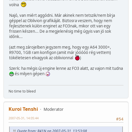
volna
Najó, van miért aggódni. Már akinek nem tetszik/nem bírja
géppel az Oblivion grafikáját. Biztosra veszem, hogy nem
fejlesztenek külön enginet az FO3nak, mikor ott van egy
frissen készen... De a megjelenésig még úgyis van jó sok
időnk...
(azt meg zárojelben jegyzem meg, hogy egy A64 3000+,
R9700, 1GB ram konfigon (amit már jóóóóó rég vettem)
tökéletesen elvagyok az oblivionnal
)
Szerk: ha mégis új engine lenne az FO3 alatt, az vajon mit tudna
és milyen gépen
No time to bleed
Kuroi Tenshi
Moderator
2007-05-31, 14:05:44
#54
Quote from: R41N on 2007-05-31, 13:53:08