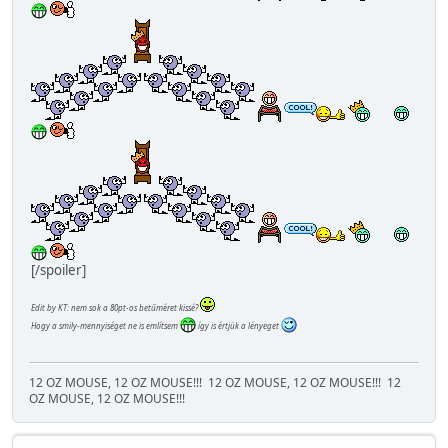
[/spoiler]
Edit by KT: nem sok a 80pt-os betűméret kissé?
Hogy a smily-mennyiséget ne is említsem
így is értjük a lényeget
12 OZ MOUSE, 12 OZ MOUSE!!!
12 OZ MOUSE, 12 OZ MOUSE!!!
12
OZ MOUSE, 12 OZ MOUSE!!!