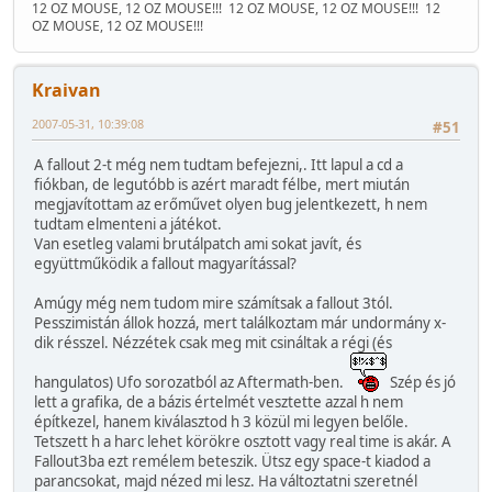
12 OZ MOUSE, 12 OZ MOUSE!!!
12 OZ MOUSE, 12 OZ MOUSE!!!
12
OZ MOUSE, 12 OZ MOUSE!!!
Kraivan
2007-05-31, 10:39:08
#51
A fallout 2-t még nem tudtam befejezni,. Itt lapul a cd a
fiókban, de legutóbb is azért maradt félbe, mert miután
megjavítottam az erőművet olyen bug jelentkezett, h nem
tudtam elmenteni a játékot.
Van esetleg valami brutálpatch ami sokat javít, és
együttműködik a fallout magyarítással?
Amúgy még nem tudom mire számítsak a fallout 3tól.
Pesszimistán állok hozzá, mert találkoztam már undormány x-
dik résszel. Nézzétek csak meg mit csináltak a régi (és
hangulatos) Ufo sorozatból az Aftermath-ben.
Szép és jó
lett a grafika, de a bázis értelmét vesztette azzal h nem
építkezel, hanem kiválasztod h 3 közül mi legyen belőle.
Tetszett h a harc lehet körökre osztott vagy real time is akár. A
Fallout3ba ezt remélem beteszik. Ütsz egy space-t kiadod a
parancsokat, majd nézed mi lesz. Ha változtatni szeretnél