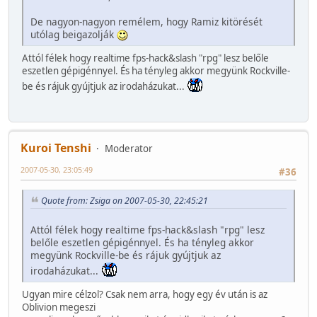
De nagyon-nagyon remélem, hogy Ramiz kitörését
utólag beigazolják
Attól félek hogy realtime fps-hack&slash "rpg" lesz belőle
eszetlen gépigénnyel. És ha tényleg akkor megyünk Rockville-
be és rájuk gyújtjuk az irodaházukat...
Kuroi Tenshi
Moderator
2007-05-30, 23:05:49
#36
Quote from: Zsiga on 2007-05-30, 22:45:21
Attól félek hogy realtime fps-hack&slash "rpg" lesz
belőle eszetlen gépigénnyel. És ha tényleg akkor
megyünk Rockville-be és rájuk gyújtjuk az
irodaházukat...
Ugyan mire célzol? Csak nem arra, hogy egy év után is az
Oblivion megeszi