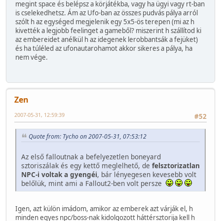
megint space és belépsz a körjátékba, vagy ha ügyi vagy rt-ban
is cselekedhetsz. Ám az Ufo-ban az összes pudvás pálya arról
szólt h az egységed megjelenik egy 5x5-ös terepen (mi az h
kivették a legjobb feelinget a gameből? miszerint h szállítod ki
az embereidet anélkül h az idegenek lerobbantsák a fejüket)
és ha túléled az ufonautarohamot akkor sikeres a pálya, ha
nem vége.
Zen
2007-05-31, 12:59:39
#52
Quote from: Tycho on 2007-05-31, 07:53:12
Az első falloutnak a befelyezetlen boneyard
sztoriszálak és egy kettő meglelhető, de
felsztorizatlan
NPC-i voltak a gyengéi
, bár lényegesen kevesebb volt
belőlük, mint ami a Fallout2-ben volt persze
Igen, azt külön imádom, amikor az emberek azt várják el, h
minden egyes npc/boss-nak kidolgozott háttérsztorija kell h