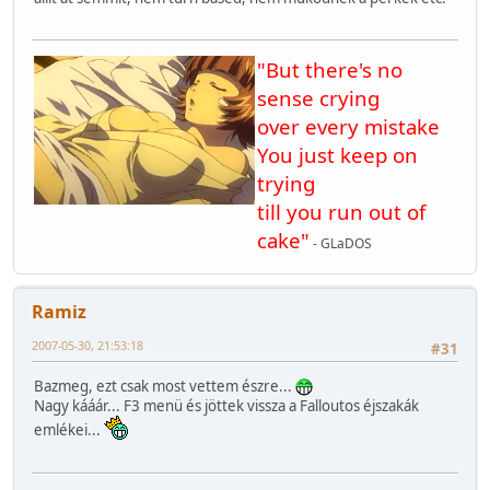
"But there's no
sense crying
over every mistake
You just keep on
trying
till you run out of
cake"
- GLaDOS
Ramiz
2007-05-30, 21:53:18
#31
Bazmeg, ezt csak most vettem észre...
Nagy kááár... F3 menü és jöttek vissza a Falloutos éjszakák
emlékei...