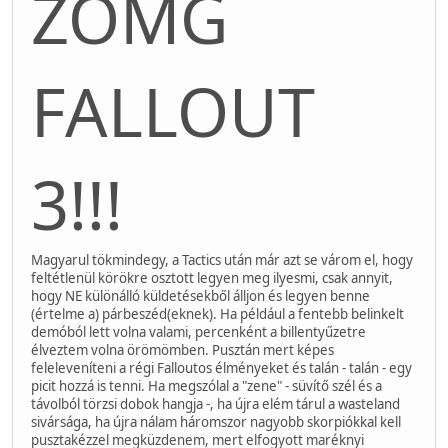
ZOMG
FALLOUT
3!!!
Magyarul tökmindegy, a Tactics után már azt se várom el, hogy
feltétlenül körökre osztott legyen meg ilyesmi, csak annyit,
hogy NE különálló küldetésekből álljon és legyen benne
(értelme a) párbeszéd(eknek). Ha például a fentebb belinkelt
demóból lett volna valami, percenként a billentyűzetre
élveztem volna örömömben. Pusztán mert képes
feleleveníteni a régi Falloutos élményeket és talán - talán - egy
picit hozzá is tenni. Ha megszólal a "zene" - süvítő szél és a
távolból törzsi dobok hangja -, ha újra elém tárul a wasteland
sivársága, ha újra nálam háromszor nagyobb skorpiókkal kell
pusztakézzel megküzdenem, mert elfogyott maréknyi