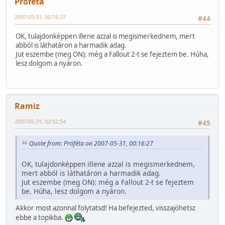
Próféta
2007-05-31, 00:16:27
#44
OK, tulajdonképpen illene azzal is megismerkednem, mert
abból is láthatáron a harmadik adag.
Jut eszembe (meg ON): még a Fallout 2-t se fejeztem be. Húha,
lesz dolgom a nyáron.
Ramiz
2007-05-31, 02:02:54
#45
Quote from: Próféta on 2007-05-31, 00:16:27
OK, tulajdonképpen illene azzal is megismerkednem,
mert abból is láthatáron a harmadik adag.
Jut eszembe (meg ON): még a Fallout 2-t se fejeztem
be. Húha, lesz dolgom a nyáron.
Akkor most azonnal folytatsd! Ha befejezted, visszajöhetsz
ebbe a topikba.