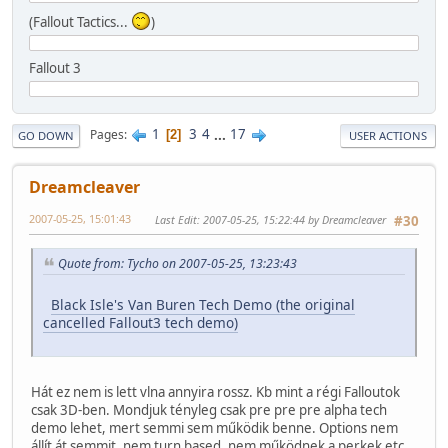
(Fallout Tactics...
)
Fallout 3
1
3
4
...
17
Pages
2
GO DOWN
USER ACTIONS
Dreamcleaver
2007-05-25, 15:01:43
Last Edit
: 2007-05-25, 15:22:44 by Dreamcleaver
#30
Quote from: Tycho on 2007-05-25, 13:23:43
Black Isle's Van Buren Tech Demo (the original
cancelled Fallout3 tech demo)
Hát ez nem is lett vlna annyira rossz. Kb mint a régi Falloutok
csak 3D-ben. Mondjuk tényleg csak pre pre pre alpha tech
demo lehet, mert semmi sem működik benne. Options nem
állít át semmit, nem turn based, nem működnek a perkek etc.