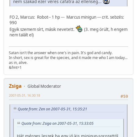
nem szakad ezer véres cafatra az ellenség...
FO 2, Marcus: Robot-- 1 hp --- Marcus minigun --- crit. sebzés:
990
Egyik szemem sírt, másik nevetett.
(3. meg örült, h engem
nem talált el)
Satan isn't the answer when one's in pain. It's god and candy.
In short, sex is great for the species, and it made me who I am today...
as in, alive.
&fmt=1
Zsiga
Global Moderator
2007-05-31, 16:30:18
#59
Quote from: Zen on 2007-05-31, 15:35:21
Quote from: Zsiga on 2007-05-31, 15:33:05
Hát mérges leszek ha egy jó kis minigun-sorozattól