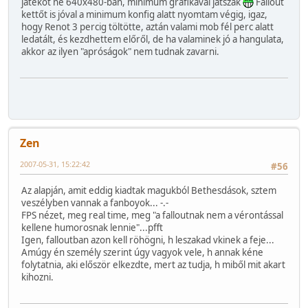
játékot ne 640x480-ban, minimum grafikával játszak
Fallout
kettőt is jóval a minimum konfig alatt nyomtam végig, igaz,
hogy Renot 3 percig töltötte, aztán valami mob fél perc alatt
ledatált, és kezdhettem előről, de ha valaminek jó a hangulata,
akkor az ilyen "apróságok" nem tudnak zavarni.
Zen
2007-05-31, 15:22:42
#56
Az alapján, amit eddig kiadtak magukból Bethesdások, sztem
veszélyben vannak a fanboyok... -.-
FPS nézet, meg real time, meg "a falloutnak nem a vérontással
kellene humorosnak lennie"...pfft
Igen, falloutban azon kell röhögni, h leszakad vkinek a feje...
Amúgy én személy szerint úgy vagyok vele, h annak kéne
folytatnia, aki először elkezdte, mert az tudja, h miből mit akart
kihozni.