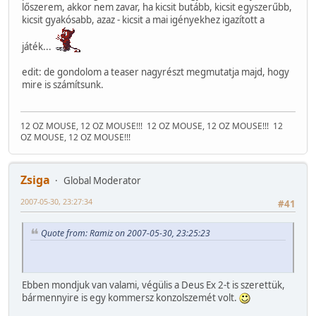
lőszerem, akkor nem zavar, ha kicsit butább, kicsit egyszerűbb,
kicsit gyakósabb, azaz - kicsit a mai igényekhez igazított a
játék...
edit: de gondolom a teaser nagyrészt megmutatja majd, hogy
mire is számítsunk.
12 OZ MOUSE, 12 OZ MOUSE!!!
12 OZ MOUSE, 12 OZ MOUSE!!!
12
OZ MOUSE, 12 OZ MOUSE!!!
Zsiga
Global Moderator
2007-05-30, 23:27:34
#41
Quote from: Ramiz on 2007-05-30, 23:25:23
Ebben mondjuk van valami, végülis a Deus Ex 2-t is szerettük,
bármennyire is egy kommersz konzolszemét volt.