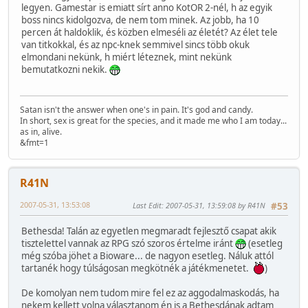
legyen. Gamestar is emiatt sírt anno KotOR 2-nél, h az egyik
boss nincs kidolgozva, de nem tom minek. Az jobb, ha 10
percen át haldoklik, és közben elmeséli az életét? Az élet tele
van titkokkal, és az npc-knek semmivel sincs több okuk
elmondani nekünk, h miért léteznek, mint nekünk
bemutatkozni nekik.
Satan isn't the answer when one's in pain. It's god and candy.
In short, sex is great for the species, and it made me who I am today...
as in, alive.
&fmt=1
R41N
2007-05-31, 13:53:08
Last Edit
: 2007-05-31, 13:59:08 by R41N
#53
Bethesda! Talán az egyetlen megmaradt fejlesztő csapat akik
tisztelettel vannak az RPG szó szoros értelme iránt
(esetleg
még szóba jöhet a Bioware... de nagyon esetleg. Náluk attól
tartanék hogy túlságosan megkötnék a játékmenetet.
)
De komolyan nem tudom mire fel ez az aggodalmaskodás, ha
nekem kellett volna választanom én is a Bethesdának adtam